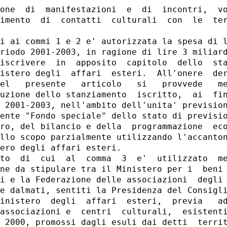
one  di  manifestazioni  e  di  incontri,  vo
imento  di  contatti  culturali  con  le  ter
i ai commi 1 e 2 e' autorizzata la spesa di l
riodo 2001-2003, in ragione di lire 3 miliard
iscrivere  in  apposito  capitolo  dello  sta
istero degli  affari  esteri.  All'onere  der
el   presente   articolo   si   provvede   me
uzione dello stanziamento  iscritto,  ai  fin
 2001-2003, nell'ambito dell'unita' prevision
ente "Fondo speciale" dello stato di previsio
ro, del bilancio e della  programmazione  eco
llo scopo parzialmente utilizzando l'accanton
ero degli affari esteri. 

to  di  cui  al  comma  3  e'  utilizzato  me
ne da stipulare tra il Ministero per i  beni 
i e la Federazione delle associazioni  degli 
e dalmati, sentiti la Presidenza del Consigli
inistero  degli  affari  esteri,  previa   ad
associazioni e  centri  culturali,  esistenti
 2000, promossi dagli esuli dai detti  territ