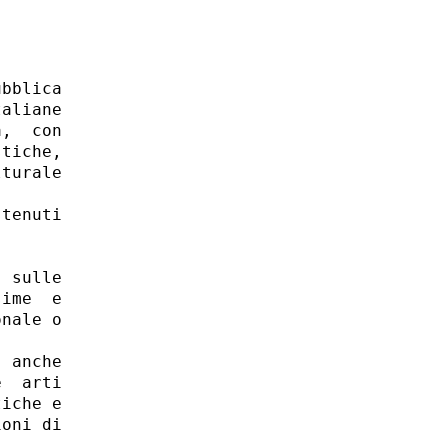
bblica

aliane

,  con

tiche,

turale

tenuti

 

 sulle

ime  e

nale o

 anche

  arti

iche e

oni di
