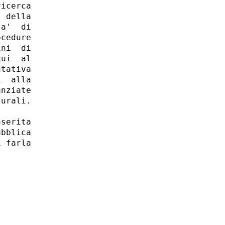
icerca

 della

a'  di

cedure

ni  di

ui  al

tativa

  alla

nziate

urali. 

serita

bblica

 farla
