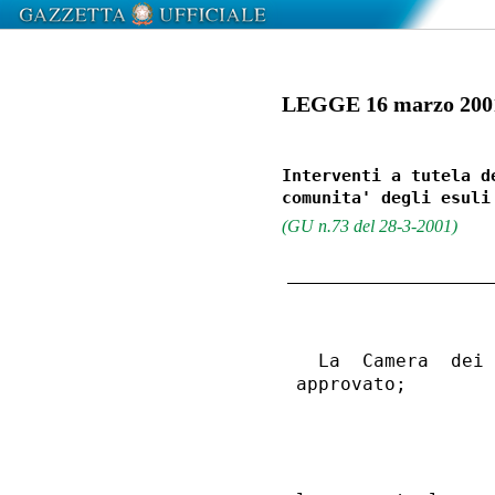
LEGGE 16 marzo 2001
Interventi a tutela d
(GU n.73 del 28-3-2001)
  La  Camera  dei 
approvato; 

                  
                  