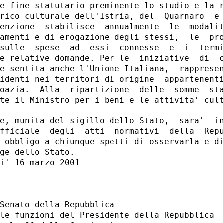
e fine statutario preminente lo studio e la r
rico culturale dell'Istria, del  Quarnaro  e 
enzione  stabilisce  annualmente  le  modalit
amenti e di erogazione degli stessi,  le  pro
sulle  spese  ad  essi  connesse  e  i  termi
e relative domande. Per le  iniziative  di  c
e sentita anche l'Unione Italiana,  rappresen
identi nei territori di origine  appartenenti
oazia.  Alla  ripartizione  delle  somme  sta
te il Ministro per i beni e le attivita' cult
e, munita del sigillo dello Stato,  sara'  in
fficiale  degli  atti  normativi  della  Repu
 obbligo a chiunque spetti di osservarla e di
ge dello Stato. 

i' 16 marzo 2001 

Senato della Repubblica

le funzioni del Presidente della Repubblica
