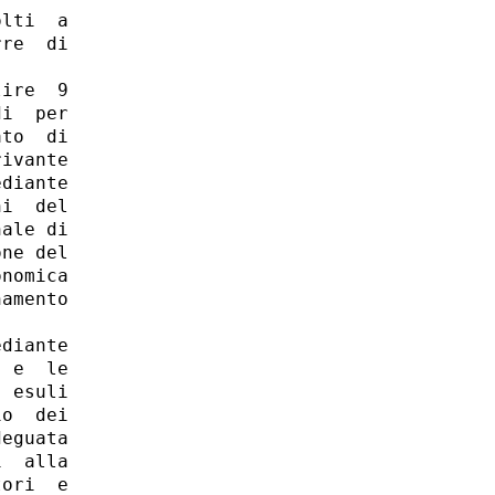
lti  a

re  di

ire  9

i  per

to  di

ivante

diante

i  del

ale di

ne del

nomica

amento

diante

 e  le

 esuli

o  dei

eguata

  alla

ori  e
