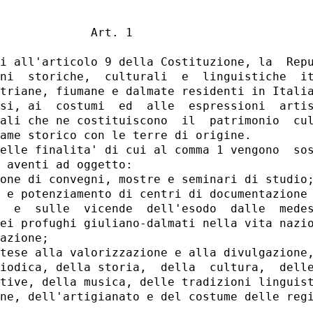
 

             Art. 1 

i all'articolo 9 della Costituzione, la  Repu
ni  storiche,  culturali  e  linguistiche  it
triane, fiumane e dalmate residenti in Italia
si, ai  costumi  ed  alle  espressioni  artis
ali che ne costituiscono  il  patrimonio  cul
ame storico con le terre di origine. 

elle finalita' di cui al comma 1 vengono  sos
 aventi ad oggetto: 

one di convegni, mostre e seminari di studio;
 e potenziamento di centri di documentazione 
  e  sulle  vicende  dell'esodo  dalle  medes
ei profughi giuliano-dalmati nella vita nazio
azione; 

tese alla valorizzazione e alla divulgazione,
iodica, della storia,  della  cultura,  delle
tive, della musica, delle tradizioni linguist
ne, dell'artigianato e del costume delle regi