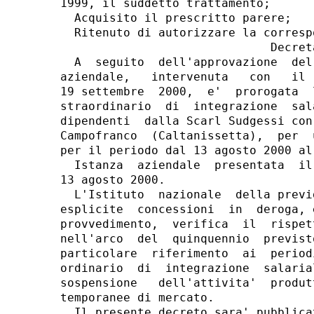
1999, il suddetto trattamento;

  Acquisito il prescritto parere;

  Ritenuto di autorizzare la corresp
                              Decreta
  A  seguito  dell'approvazione  del
aziendale,   intervenuta   con   il 
19 settembre  2000,  e'  prorogata  
straordinario  di  integrazione  sal
dipendenti  dalla Scarl Sudgessi con
Campofranco  (Caltanissetta),  per  
per il periodo dal 13 agosto 2000 al
  Istanza  aziendale  presentata  il
13 agosto 2000.

  L'Istituto  nazionale  della previ
esplicite  concessioni  in  deroga, 
provvedimento,  verifica  il  rispet
nell'arco  del  quinquennio  previst
particolare  riferimento  ai  period
ordinario  di  integrazione  salaria
sospensione   dell'attivita'  produt
temporanee di mercato.

  Il presente decreto sara' pubblica