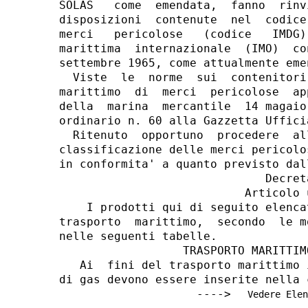
SOLAS   come  emendata,  fanno  rinv
disposizioni  contenute  nel  codice
merci   pericolose   (codice   IMDG)
marittima  internazionale  (IMO)  co
settembre 1965, come attualmente emen
  Viste  le  norme  sui  contenitori
marittimo  di  merci  pericolose  ap
della  marina  mercantile  14 magaio
ordinario n. 60 alla Gazzetta Uffici
  Ritenuto  opportuno  procedere  al
classificazione delle merci pericolo
in conformita' a quanto previsto dal
                              Decreta
                           Articolo u
    I prodotti qui di seguito elenca
trasporto  marittimo,  secondo  le m
nelle seguenti tabelle.

                  TRASPORTO MARITTIM
   Ai  fini del trasporto marittimo 
di gas devono essere inserite nella c
                    ---->
   Vedere Elen