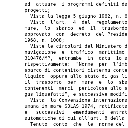
ad  attuare  i programmi definiti da
progetti;

  Vista la legge 5 giugno 1962, n. 61
  Visto  l'art.  4  del  regolamento
mare,  lo  sbarco  ed  il  trasbordo
approvato  con  decreto  del Preside
1968, n. 1008;

  Viste le circolari del Ministero d
navigazione  e  traffico  marittimo 
310476/MP,  entrambe  in  data  1o a
rispettivamente:  "Norme  per  l'imb
sbarco di contenitori cisterna conte
liquido  oppure allo stato di gas li
il  trasporto  per  mare  e  lo  sba
contenenti  merci  pericolose allo s
gas liquefatti", e successive modific
  Vista  la Convenzione internaziona
umana in mare SOLAS 1974, ratificata
e   successivi   emendamenti  entrat
automatiche di cui all'art. 8 della 
  Tenuto  conto  che  le  norme del 