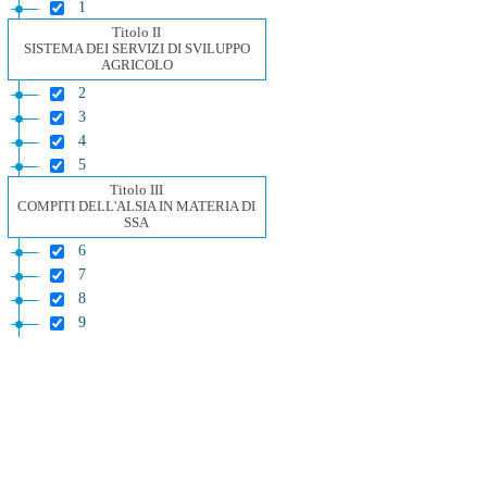
1
Titolo II
SISTEMA DEI SERVIZI DI SVILUPPO
AGRICOLO
2
3
4
5
Titolo III
COMPITI DELL'ALSIA IN MATERIA DI
SSA
6
7
8
9
10
11
12
13
Titolo IV
NORME TRANSITORIE