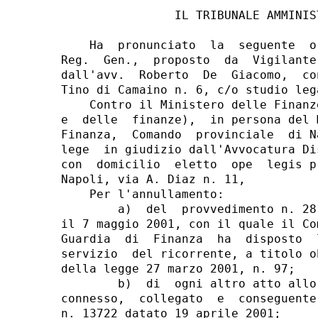
                IL TRIBUNALE AMMINISTRATIVO REGIONALE

    Ha  pronunciato  la  seguente  ordinanza sul ricorso n. 7575/2001
Reg.  Gen.,  proposto  da  Vigilante  Mario,  rappresentato  e difeso
dall'avv.  Roberto  De  Giacomo,  con domicilio eletto in Napoli, via
Tino di Camaino n. 6, c/o studio legale Violante,
    Contro il Ministero delle Finanze (recte: Ministero dell'economia
e  delle  finanze),  in persona del Ministro pro tempore - Guardia di
Finanza,  Comando  provinciale  di Napoli - rappresentato e difeso ex
lege  in giudizio dall'Avvocatura Distrettuale dello Stato di Napoli,
con  domicilio  eletto  ope  legis presso gli uffici della stessa, in
Napoli, via A. Diaz n. 11,
    Per l'annullamento:
        a)  del  provvedimento n. 28141 del 2 maggio 2001, comunicato
il 7 maggio 2001, con il quale il Comando Provinciale di Napoli della
Guardia  di  Finanza  ha  disposto  la  sospensione precauzionale dal
servizio  del ricorrente, a titolo obbligatorio, ai sensi dell'art. 4
della legge 27 marzo 2001, n. 97;
        b)  di  ogni altro atto allo stesso preordinato, presupposto,
connesso,  collegato  e  conseguente  e per quanto occorra del foglio
n. 13722 datato 19 aprile 2001;
    Visti il ricorso ed i relativi allegati;
    Visto  l'atto  di  costituzione  in giudizio dell'amministrazione
intimata e le annesse produzioni;
    Viste le memorie prodotte dalle parti a sostegno delle rispettive
difese;
    Visti gli atti tutti di causa;
    Uditi  alla  camera di consiglio del 19 settembre 2001 - relatore
il magistrato dr. Carpentieri - gli avv. riportati a verbale;
    Ritenuto e considerato in fatto e diritto quanto segue:

                           Fatto e diritto

    Il maresciallo ordinario della Guardia di Finanza Vigilante Mario
e'  stato  condannato in primo grado dal Tribunale penale di Messina,
con  sentenza  del  27  febbraio  2001,  alla pena di anni quattro di
reclusione  per  il  reato p.e.p. dall'articolo 317 del c.p, per aver
ricevuto  una  somma  di  denaro  nell'ambito di una verifica fiscale
(fatti  commessi  in  concorso  e col vincolo della continuazione nel
febbraio 1990 e nel luglio 1991).
    Egli  e'  stato  sospeso  precauzionalmente dal servizio a titolo
obbligatorio  dal  28  ottobre al 31 dicembre 1994 ed e' stato quindi
riammesso in servizio a decorrere dal 10 gennaio 1995.
    Con  il  provvedimento  n. 28141 del 2 maggio 2001, oggetto della
presente   impugnativa,   adottato   ai   sensi  e  per  gli  effetti
dell'articolo  4  della  legge 27 marzo 2001, n. 97, il ricorrente e'
stato  dunque  nuovamente  sospeso  precauzionalmente dall'impiego, a
titolo obbligatorio, a seguito della suddetta sentenza di primo grado
di condanna.
    A  sostegno  del  gravame  parte  ricorrente deduce, tra l'altro,
l'illegittimita' costituzionale dell'articolo 4 della legge n. 97 del
2001  per  contrasto  con  gli  articoli  3, 4, 24, 35, 36 e 97 della
Costituzione.
    Si  e'  costituita  ed ha resistito in giudizio l'amministrazione
intimata,  che  ha  rassegnato  conclusioni nel senso del rigetto del
gravame.
    Le  altre  censure di illegittimita' proposte da parte ricorrente
non appaiono fondate.
    S'impone   pertanto   l'esame   dei   profili  di  illegittimita'
costituzionale  della  norma  introdotta  dall'articolo 4 della legge
n. 97  del  2001, che e' posta dall'amministrazione a giustificazione
dell'atto.
    La  questione  di  legittimita'  costituzionale  sollecitata  dal
ricorrente  si  presenta,  ad  avviso del Collegio, rilevante ai fini
della  decisione  della  presente  controversia  e non manifestamente
infondata,  donde  la  sospensione  della causa e la rimessione degli
atti al giudice delle leggi.
    In  precedenti,  del  tutto analoghe, fattispecie (cfr. Ordinanze
numeri  212/2001  del  29  giugno 2001, 239/2001 del 27 luglio 2001 e
255/2001  del  l8  settembre  2001) la Sezione e' gia' pervenuta alle
suddette  conclusioni, che non possono che valere identicamente anche
per il caso in esame.
    Al riguardo la Sezione ha cosi' motivato.
    La  questione  e'  rilevante  atteso  che la novella recata dalla
legge  n. 97/2001  si  applica  anche  al  ricorrente,  ancorche'  la
sentenza  di  condanna  (che  e'  del 27 febbraio 2001) sia anteriore
rispetto  all'entrata  in  vigore  della  nuova  legge.  Soccorre, in
argomento,  il  chiaro  disposto  dell'art. 10,  recante la normativa
transitoria,  ove  si  afferma  (comma  1)  che le disposizioni della
presente legge si applicano ai procedimenti penali, ai giudizi civili
e amministrativi e ai procedimenti disciplinari in corso alla data di
entrata  in  vigore  della  legge  stessa.  Nel  caso  in  esame,  il
procedimento  penale  a carico del Vigilante - all'atto dell'adozione
del  provvedimento  gravato,  e'  in  corso,  attesa  la pacifica non
definitivita',  a quel momento, della sentenza di primo grado posta a
base della sospensione.
    Deve  quindi  dedursi che la fattispecie sottoposta all'esame del
Tribunale  amministrativo  regionale  e'  regolata  dall'art. 4 della
legge  n. 97/2001:  diviene  allora  essenziale  l'esame della norma,
sotto    il   profilo   della   sua   sospetta   incostituzionalita',
introducendosi  la  relativa questione sia sulla base dello specifico
motivo   di   ricorso,  sia  per  l'autonomo  rilievo  d'ufficio  del
tribunale.
    Vari sono i parametri della Carta costituzionale che il tribunale
ritiene invocabili: gli articoli 3, 4, 24, 27, 35, 36, 97 Cost.
    In  particolare,  il  parametro  principale  e'  costituito dalla
ragionevolezza  dei  bilanciamento  operato  dal  legislatore  fra le
esigenze   di   buon   andamento   ed  imparzialita'  della  pubblica
amministrazione   e   tutela   dei  diritti  compressi  dalla  misura
cautelare.
    La Corte costituzionale gia' si e' espressa in argomento (sent. 3
giugno 1999, n. 206), rilevando che l'art. 15, comma 4-septies, della
legge  19  marzo  1990,  n. 55  e' costituzionalmente legittimo nella
parte  in  cui  stabilisce  che  i  dipendenti  delle amministrazioni
pubbliche,  i quali abbiano riportato condanna, anche non definitiva,
per determinati delitti, siano sospesi immediatamente dall'ufficio.
    La  pronuncia  e'  particolarmente  pertinente in quanto la legge
n. 97/2001,  oltre  che per altre fondamentali esigenze, quali quella
di  contemperare  alcuni  aspetti  di  rilievo  pubblicistico  con la
disciplina    privarizzata    del    lavoro   presso   le   pubbliche
amministrazioni  ex  d.lgs  n. 29/1993  (ora d.lgs n. 16 del 30 marzo
2001),  e'  intervenuta  proprio  per reinserire una norma di portata
analoga   a   quella   dell'art.  15  summenzionato,  attesa  la  sua
abrogazione ad opera del T.U.E.L. (d.lgs. n. 267/2000).
    L'abrogazione, disposta nel T.U.E.L. (salvo per cio' che riguarda
gli ammimstratori e i comp