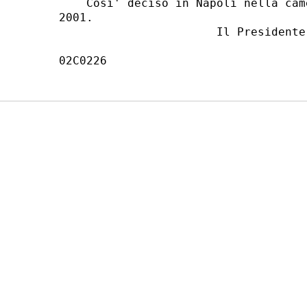
    Cosi' deciso in Napoli nella cam
2001.

                       Il Presidente:
                                    