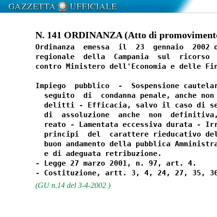
N. 141 ORDINANZA (Atto di promovimento
Ordinanza  emessa  il  23  gennaio  2002 d
regionale  della  Campania  sul  ricorso  
contro Ministero dell'Economia e delle Fin
Impiego  pubblico  -  Sospensione cautelar
  seguito  di  condanna penale, anche non 
  delitti - Efficacia, salvo il caso di se
  di  assoluzione  anche  non  definitiva,
  reato - Lamentata eccessiva durata - Irr
  principi  del  carattere rieducativo del
  buon andamento della pubblica Amministra
  e di adeguata retribuzione.

- Legge 27 marzo 2001, n. 97, art. 4.

(GU n.14 del 3-4-2002 )