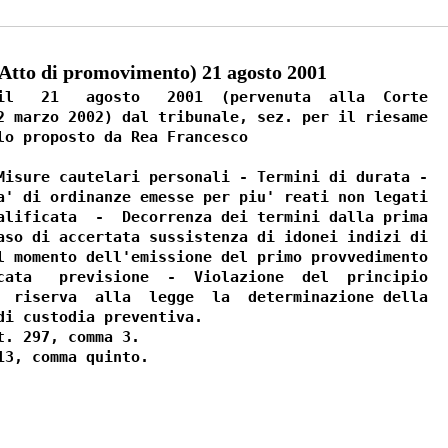
to di promovimento) 21 agosto 2001
il   21   agosto   2001  (pervenuta  alla  Corte

2 marzo 2002) dal tribunale, sez. per il riesame

lo proposto da Rea Francesco

Misure cautelari personali - Termini di durata -

a' di ordinanze emesse per piu' reati non legati

alificata  -  Decorrenza dei termini dalla prima

aso di accertata sussistenza di idonei indizi di

l momento dell'emissione del primo provvedimento

cata   previsione  -  Violazione  del  principio

  riserva  alla  legge  la  determinazione della

di custodia preventiva.

. 297, comma 3.
