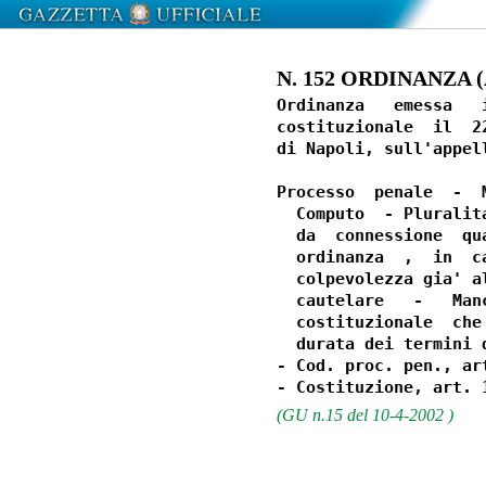
N. 152 ORDINANZA (At
Ordinanza   emessa   
costituzionale  il  2
di Napoli, sull'appel
Processo  penale  -  
  Computo  - Pluralit
  da  connessione  qu
  ordinanza  ,  in  c
  colpevolezza gia' a
  cautelare   -   Man
  costituzionale  che
  durata dei termini 
- Cod. proc. pen., art
(GU n.15 del 10-4-2002 )