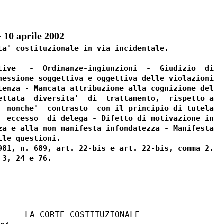
10 aprile 2002
ta' costituzionale in via incidentale.

tive   -  Ordinanze-ingiunzioni  -  Giudizio  di

nessione soggettiva e oggettiva delle violazioni

tenza - Mancata attribuzione alla cognizione del

ettata  diversita'  di  trattamento,  rispetto a

  nonche'  contrasto  con il principio di tutela

  eccesso  di delega - Difetto di motivazione in

za e alla non manifesta infondatezza - Manifesta

le questioni.

981, n. 689, art. 22-bis e art. 22-bis, comma 2.

     LA CORTE COSTITUZIONALE
