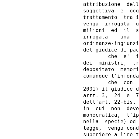
attribuzione  dell
soggettiva  e  ogg
trattamento  tra i
venga  irrogata  u
milioni  ed  il  s
irrogata    una   
ordinanze-ingiunzi
del giudice di pac
        che  e'  i
dei  ministri,  tr
depositato  memori
comunque l'infonda
        che  con  
2001) il giudice d
artt. 3,  24  e  7
dell'art. 22-bis, 
in  cui  non  devo
monocratica,  l'ip
nella  specie) od 
legge,  venga cond
superiore a lire t