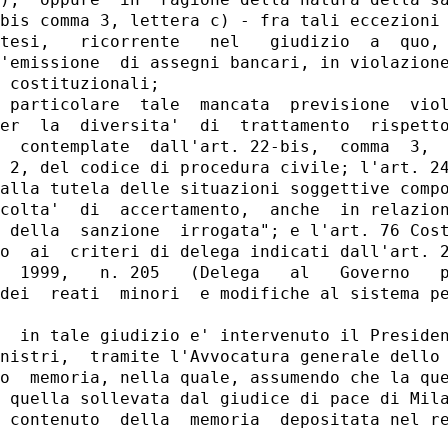
),  oppure  in  ragione della natura della sa
bis comma 3, lettera c) - fra tali eccezioni 
tesi,   ricorrente   nel   giudizio  a  quo, 
'emissione  di assegni bancari, in violazione
 costituzionali;

 particolare  tale  mancata  previsione  viol
er  la  diversita'  di  trattamento  rispetto
  contemplate  dall'art. 22-bis,  comma  3,  
 2, del codice di procedura civile; l'art. 24
alla tutela delle situazioni soggettive compo
colta'  di  accertamento,  anche  in relazion
 della  sanzione  irrogata"; e l'art. 76 Cost
o  ai  criteri di delega indicati dall'art. 2
  1999,   n. 205   (Delega   al   Governo   p
dei  reati  minori  e modifiche al sistema pe
  in tale giudizio e' intervenuto il Presiden
nistri,  tramite l'Avvocatura generale dello 
o  memoria, nella quale, assumendo che la que
 quella sollevata dal giudice di pace di Mila
 contenuto  della  memoria  depositata nel re