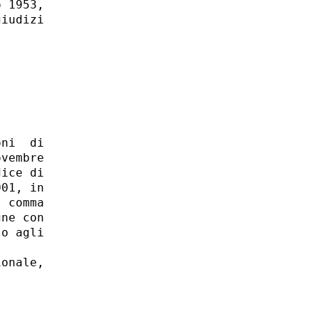
 1953,

iudizi

ni  di

vembre

ice di

01, in

 comma

ne con

o agli

onale,
