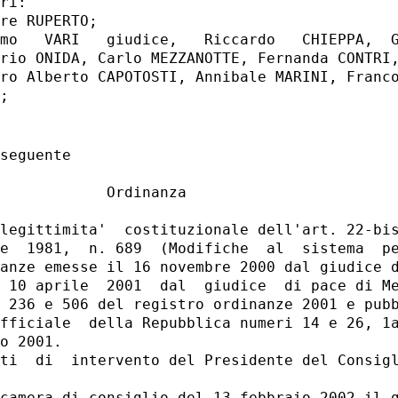
ri:

re RUPERTO;

mo   VARI   giudice,   Riccardo   CHIEPPA,  G
rio ONIDA, Carlo MEZZANOTTE, Fernanda CONTRI,
ro Alberto CAPOTOSTI, Annibale MARINI, Franco
seguente

            Ordinanza

legittimita'  costituzionale dell'art. 22-bis
e  1981,  n. 689  (Modifiche  al  sistema  pe
anze emesse il 16 novembre 2000 dal giudice d
 10 aprile  2001  dal  giudice  di pace di Me
 236 e 506 del registro ordinanze 2001 e pubb
fficiale  della Repubblica numeri 14 e 26, 1a
o 2001.

ti  di  intervento del Presidente del Consigl