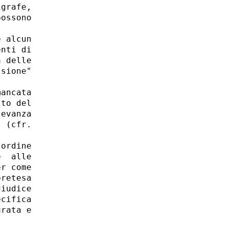
grafe,

ossono

 alcun

nti di

 delle

sione"

ancata

to del

evanza

 (cfr.

ordine

  alle

r come

retesa

iudice

cifica

rata e
