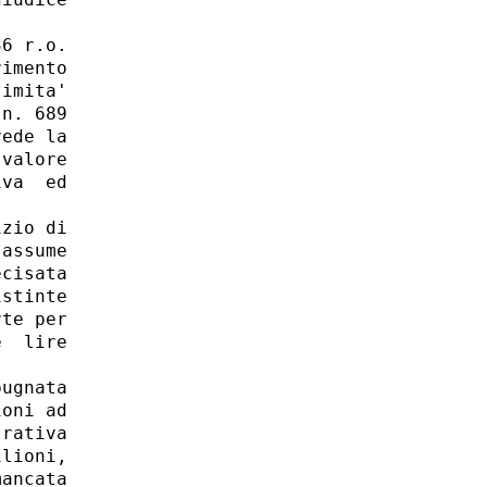
iudice

6 r.o.

imento

imita'

n. 689

ede la

valore

va  ed

zio di

assume

cisata

stinte

te per

  lire

ugnata

oni ad

rativa

lioni,

ancata
