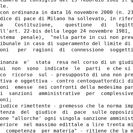
camera di consiglio del 13 febbraio 2002 il g
le.

con ordinanza in data 16 novembre 2000 (n. 23
dice di pace di Milano ha sollevato, in rifer
a    Costituzione,    questione   di   legitt
ll'art. 22-bis della legge 24 novembre 1981, 
stema  penale),  "nella parte in cui non prev
ibunale in caso di superamento del limite di 
oni   per  ragioni  di  connessione  soggetti
inanza  e'  stata  resa nel corso di un giudi
ui  non  sono  indicate  le  parti  e che si 
co  ricorso  sul - presupposto di una non pre
tiva e oggettiva - contro centoquattordici di
oni  emesse  nei confronti della medesima par
i  sanzioni  amministrative  per  complessive
oni;

iudice rimettente - premesso che la norma imp
tenza  del  giudice  di  pace  sulle opposizi
one "allorche' ogni singola sanzione amminist
eriore  nel massimo edittale a lire trenta mi
  competenza  per materia" - ritiene che la m