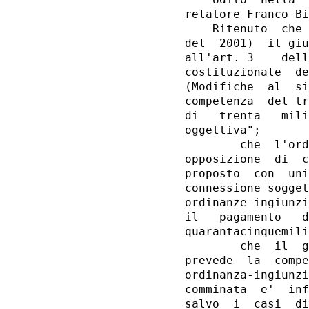
    Udito  nella  
relatore Franco Bi
    Ritenuto  che 
del  2001)  il giu
all'art. 3    dell
costituzionale  de
(Modifiche  al  si
competenza  del tr
di   trenta   mili
oggettiva";

        che  l'ord
opposizione  di  c
proposto  con  uni
connessione sogget
ordinanze-ingiunzi
il   pagamento   d
quarantacinquemili
        che  il  g
prevede  la  compe
ordinanza-ingiunzi
comminata  e'  inf
salvo  i  casi  di