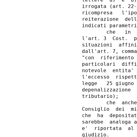
lettere  a)  e  b)
irrogata (art. 22-
ricompresa   l'ipo
reiterazione  dell
indicati parametri
        che   in  
l'art. 3  Cost.  p
situazioni  affini
dall'art. 7, comma
"con  riferimento 
particolari  diffi
notevole  entita' 
l'eccesso  rispett
legge   25 giugno 
depenalizzazione  
tributario);

        che  anche
Consiglio  dei  mi
che  ha  depositat
sarebbe  analoga a
e'  riportata  al 
giudizio.
