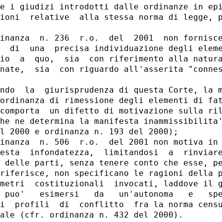
e i giudizi introdotti dalle ordinanze in epi
ioni  relative  alla stessa norma di legge, p
inanza  n. 236  r.o.  del  2001  non fornisce
  di  una  precisa individuazione degli eleme
io  a  quo,  sia  con riferimento alla natura
nate,  sia  con riguardo all'asserita "connes
ndo  la  giurisprudenza di questa Corte, la m
ordinanza di rimessione degli elementi di fat
comporta  un difetto di motivazione sulla ril
he ne determina la manifesta inammissibilita'
l 2000 e ordinanza n. 193 del 2000);

inanza  n. 506  r.o.  del 2001 non motiva in 
esta  infondatezza,  limitandosi  a  rinviare
 delle parti, senza tenere conto che esse, pe
riferisce, non specificano le ragioni della p
metri  costituzionali  invocati, laddove il g
 puo'   esimersi   da   un'autonoma   e   spe
i  profili  di  conflitto  fra la norma censu
ale (cfr. ordinanza n. 432 del 2000).
