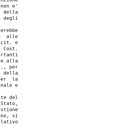
nzione

non e'

 della

 degli

erebbe

  alle

cit. e

 Cost.

rtanti

e alla

., per

 della

er  la

nale e

te del

Stato,

stione

no, si

lativo
