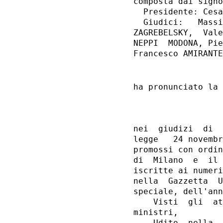
composta dai signo
  Presidente: Cesa
  Giudici:   Massi
ZAGREBELSKY,  Vale
NEPPI  MODONA, Pie
ha pronunciato la 
                  
nei  giudizi  di  
legge   24 novembr
promossi con ordin
di  Milano  e  il 
iscritte ai numeri
nella  Gazzetta  U
speciale, dell'ann
    Visti  gli  at
ministri,
