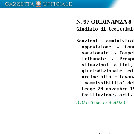
N. 97 ORDINANZA 8 - 
Giudizio di legittimi
Sanzioni   amministra
  opposizione  -  Con
  sanzionate  - Compe
  tribunale  -  Prosp
  situazioni  affini,
  giurisdizionale  ed
  ordine alla rilevan
  inammissibilita' del
- Legge 24 novembre 1
(GU n.16 del 17-4-2002 )
                  