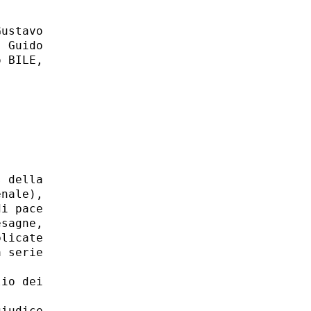
ustavo

 Guido

 BILE,

 della

nale),

i pace

sagne,

licate

 serie

io dei
