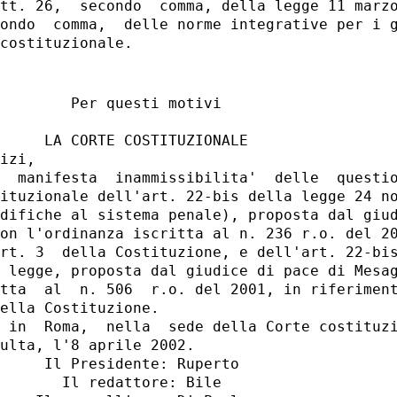
tt. 26,  secondo  comma, della legge 11 marzo
ondo  comma,  delle norme integrative per i g
        Per questi motivi

     LA CORTE COSTITUZIONALE

izi,

  manifesta  inammissibilita'  delle  questio
ituzionale dell'art. 22-bis della legge 24 no
difiche al sistema penale), proposta dal giud
on l'ordinanza iscritta al n. 236 r.o. del 20
rt. 3  della Costituzione, e dell'art. 22-bis
 legge, proposta dal giudice di pace di Mesag
tta  al  n. 506  r.o. del 2001, in riferiment
ella Costituzione.

 in  Roma,  nella  sede della Corte costituzi
ulta, l'8 aprile 2002.

     Il Presidente: Ruperto

       Il redattore: Bile
