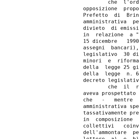
        che  l'ord
opposizione  propo
Prefetto  di  Brin
amministrativa  pe
divieto  di emissi
in  relazione  a "
15 dicembre   1990
assegni  bancari),
legislativo  30 di
minori  e  riforma
della  legge 25 gi
della  legge  n. 6
decreto legislativ
        che  il  r
aveva prospettato 
che   -   mentre  
amministrativa spe
tassativamente pre
in  composizione  
collettivi   coinv
dell'ammontare  pe