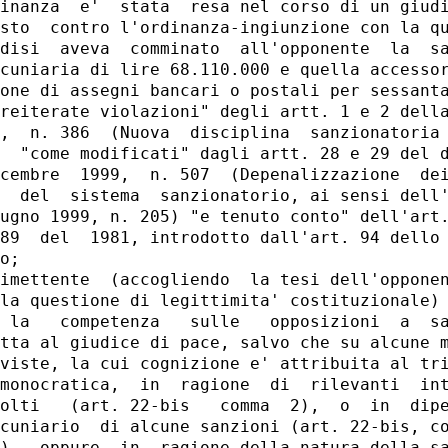
inanza  e'  stata  resa nel corso di un giudi
sto  contro l'ordinanza-ingiunzione con la qu
disi  aveva  comminato  all'opponente  la  sa
cuniaria di lire 68.110.000 e quella accessor
one di assegni bancari o postali per sessanta
reiterate violazioni" degli artt. 1 e 2 della
,  n. 386  (Nuova  disciplina  sanzionatoria 
  "come modificati" dagli artt. 28 e 29 del d
cembre  1999,  n. 507  (Depenalizzazione  dei
  del  sistema  sanzionatorio, ai sensi dell'
ugno 1999, n. 205) "e tenuto conto" dell'art.
89  del  1981, introdotto dall'art. 94 dello 
o;

imettente  (accogliendo  la tesi dell'opponen
la questione di legittimita' costituzionale) 
 la   competenza   sulle   opposizioni  a  sa
tta al giudice di pace, salvo che su alcune m
viste, la cui cognizione e' attribuita al tri
monocratica,  in  ragione  di  rilevanti  int
olti   (art. 22-bis   comma  2),  o  in  dipe
cuniario  di alcune sanzioni (art. 22-bis, co