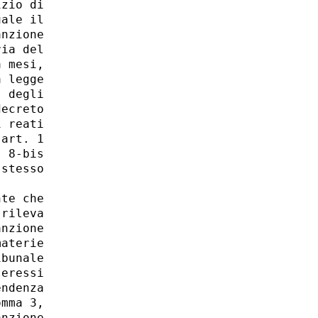
zio di

ale il

nzione

ia del

 mesi,

 legge

 degli

ecreto

 reati

art. 1

 8-bis

stesso

te che

rileva

nzione

aterie

bunale

eressi

ndenza

mma 3,
