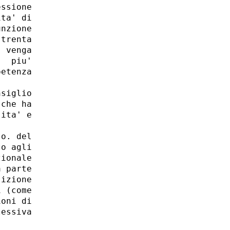
ssione

ta' di

nzione

trenta

 venga

  piu'

etenza

siglio

che ha

ita' e

o. del

o agli

ionale

 parte

izione

 (come

oni di

essiva
