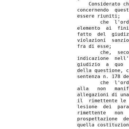
    Considerato ch
concernendo  quest
essere riuniti;

        che  l'ord
elemento  ai  fini
fatto  del  giudiz
violazioni  sanzio
fra di esse;

        che,  seco
indicazione  nell'
giudizio  a  quo  
della questione, c
sentenza n. 178 de
        che  l'ord
alla   non   manif
allegazioni di una
il  rimettente le 
lesione  dei  para
rimettente   non  
prospettazione  de
quella costituzion