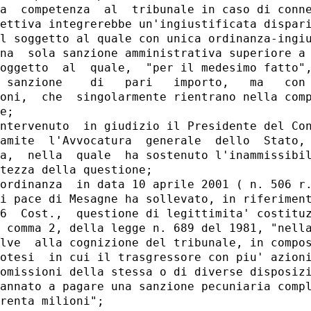
a  competenza  al  tribunale in caso di conne
ettiva integrerebbe un'ingiustificata dispari
l soggetto al quale con unica ordinanza-ingiu
na  sola sanzione amministrativa superiore a 
oggetto  al  quale,  "per il medesimo fatto",
 sanzione    di   pari   importo,   ma   con 
oni,  che  singolarmente rientrano nella comp
e;

ntervenuto  in giudizio il Presidente del Con
amite  l'Avvocatura  generale  dello  Stato, 
a,  nella  quale  ha sostenuto l'inammissibil
tezza della questione;

ordinanza  in data 10 aprile 2001 ( n. 506 r.
i pace di Mesagne ha sollevato, in riferiment
6  Cost.,  questione di legittimita' costituz
 comma 2, della legge n. 689 del 1981, "nella
lve  alla cognizione del tribunale, in compos
otesi  in cui il trasgressore con piu' azioni
omissioni della stessa o di diverse disposizi
annato a pagare una sanzione pecuniaria compl
renta milioni";
