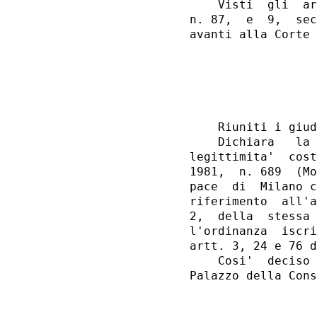
    Visti  gli  ar
n. 87,  e  9,  sec
                  
                  
    Riuniti i giud
    Dichiara   la 
legittimita'  cost
1981,  n. 689  (Mo
pace  di  Milano c
riferimento  all'a
2,  della  stessa 
l'ordinanza  iscri
artt. 3, 24 e 76 d
    Cosi'  deciso 
Palazzo della Cons
                  
                  