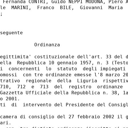
 Fernanda CONTRI, Guido NEPPI MODONA, Piero A
le  MARINI,  Franco  BILE,  Giovanni  Maria  
seguente

            Ordinanza

egittimita' costituzionale dell'art. 33 del d
ella  Repubblica 10 gennaio 1957, n. 3 (Testo
i  concernenti  lo  statuto  degli impiegati 
omossi  con tre ordinanze emesse l'8 marzo 20
trativo  regionale  della  Liguria  rispettiv
710,  712  e  713  del  registro  ordinanze  
Gazzetta Ufficiale della Repubblica n. 38, 1a
o 2001.

ti  di  intervento del Presidente del Consigl
camera di consiglio del 27 febbraio 2002 il g
ari.
