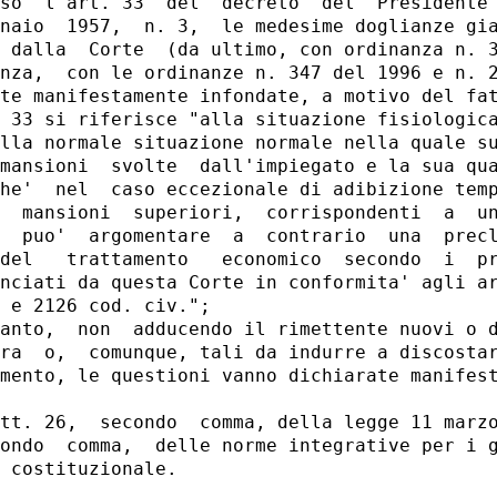
so  l'art. 33  del  decreto  del  Presidente 
naio  1957,  n. 3,  le medesime doglianze gia
 dalla  Corte  (da ultimo, con ordinanza n. 3
nza,  con le ordinanze n. 347 del 1996 e n. 2
te manifestamente infondate, a motivo del fat
 33 si riferisce "alla situazione fisiologica
lla normale situazione normale nella quale su
mansioni  svolte  dall'impiegato e la sua qua
he'  nel  caso eccezionale di adibizione temp
  mansioni  superiori,  corrispondenti  a  un
  puo'  argomentare  a  contrario  una  precl
del   trattamento   economico  secondo  i  pr
nciati da questa Corte in conformita' agli ar
 e 2126 cod. civ.";

anto,  non  adducendo il rimettente nuovi o d
ra  o,  comunque, tali da indurre a discostar
mento, le questioni vanno dichiarate manifest
tt. 26,  secondo  comma, della legge 11 marzo
ondo  comma,  delle norme integrative per i g