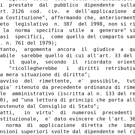
i  prestate  dal  pubblico  dipendente  sulla
rt. 2126  cod.  civ.  e  dell'applicazione  d
a Costituzione", affermando che, anteriorment
eto  legislativo  n. 387  del 1998, non si ri
 la  norma  specifica  utile  a  generare" si
asi  specifici,  come quello del comparto san
. n. 761 del 1979);

tanto,  argomenta  ancora  il  giudice  a  qu
abile  sarebbe quello di cui all'art. 33 del 
   il  quale,  secondo  il  ricordato  orient
   "ricollegherebbe   i   diritti  retributiv
a mera situazione di diritto";

avviso  del  rimettente,  e'  possibile,  tut
gia' ritenuto da precedente ordinanza di rime
le  amministrativo (iscritta al n. 133 del re
0), ad "una lettura di principi che porta all
ostenuto dal Consiglio di Stato";

atti,   in  virtu'  di  numerosi  precedenti 
stituzionale,  e' dato evincere che l'art. 36
  norma  di  applicazione  diretta  che  impo
nsioni superiori svolte dal dipendente nel ri