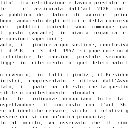
lita'  tra retribuzione e lavoro prestato" e 
te ...  e'  assicurata  dall'art. 2126  cod. 
a  pubblica  del  datore  di lavoro e i princ
buon  andamento degli uffici e della concorsu
dei   pubblici  impieghi  sono  comunque  gar
l  posto  (vacante)  in  pianta  organica  e 
e mansioni superiori";

anto,  il  giudice a quo sostiene, conclusiva
l  d.P.R.  n. 3  del  1957 "si pone come un d
 retribuire  le  mansioni  prestate  secondo 
legge  in  riferimento  a  quel determinato t
ntervenuto,  in  tutti i giudizi, il Presiden
inistri,  rappresentato  e  difeso  dall'Avvo
tato,  il  quale  ha  chiesto  che la questio
sibile o manifestamente infondata.

che   le   ordinanze  denunciano  tutte  la  
ospettandone   il  contrasto  con  l'art. 36 
se ad identiche censure, sicche' i relativi g
essere decisi con un'unica pronuncia;

to  al  merito,  va  osservato  che  il  rime