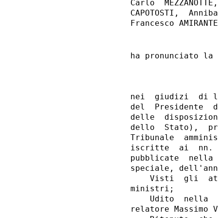
Carlo  MEZZANOTTE,
CAPOTOSTI,  Anniba
ha pronunciato la 
                  
nei  giudizi  di l
del  Presidente  d
delle  disposizion
dello  Stato),  pr
Tribunale  amminis
iscritte  ai  nn. 
pubblicate  nella 
speciale, dell'ann
    Visti  gli  at
ministri;

    Udito  nella  
relatore Massimo V