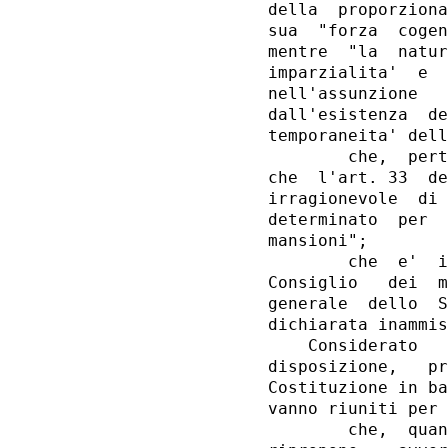
della  proporziona
sua  "forza  cogen
mentre  "la  natur
imparzialita'  e  
nell'assunzione   
dall'esistenza  de
temporaneita' dell
        che,  pert
che  l'art. 33  de
irragionevole  di 
determinato  per  
mansioni";

        che  e'  i
Consiglio   dei  m
generale  dello  S
dichiarata inammis
    Considerato   
disposizione,   pr
Costituzione in ba
vanno riuniti per 
        che,  quan