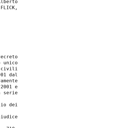
lberto

FLICK,

ecreto

 unico

civili

01 dal

amente

2001 e

 serie

io dei

iudice
