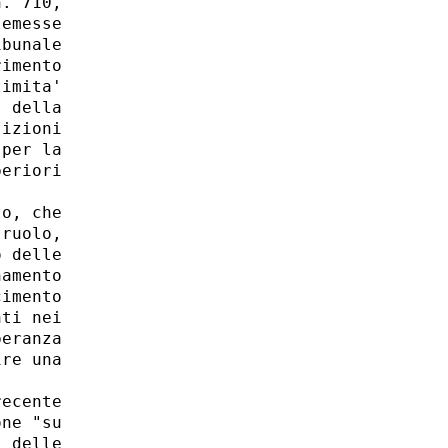
. 710,

emesse

bunale

imento

imita'

 della

izioni

per la

eriori

o, che

ruolo,

 delle

amento

imento

ti nei

eranza

re una

ecente

ne "su

 delle
