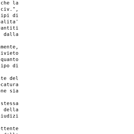
che la

civ.",

ipi di

alita'

antiti

 dalla

mente,

ivieto

quanto

ipo di

te del

catura

ne sia

stessa

 della

iudizi

ttente
