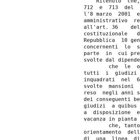
    Ritenuto  che,
712  e  713  del  
l'8 marzo  2001  e
amministrativo  re
all'art. 36    del
costituzionale   d
Repubblica  10 gen
concernenti  lo  s
parte  in  cui pre
svolte dal dipende
        che  le  o
tutti  i  giudizi 
inquadrati  nel  6
svolte  mansioni  
reso  negli anni s
dei conseguenti be
giudizi  a quibus 
a  disposizione  e
vacanza in pianta 
        che, tanto
orientamento  dell
di  una  linea  di