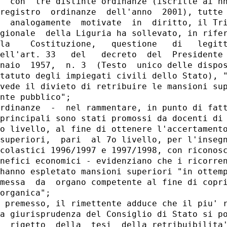
  con  tre distinte ordinanze (iscritte ai nn
registro  ordinanze  dell'anno  2001), tutte 
  analogamente  motivate  in  diritto, il Tri
gionale  della Liguria ha sollevato, in rifer
la    Costituzione,   questione   di   legitt
ell'art. 33   del   decreto  del  Presidente 
naio  1957,  n. 3  (Testo  unico delle dispos
tatuto degli impiegati civili dello Stato), "
vede il divieto di retribuire le mansioni sup
nte pubblico";

rdinanze  -  nel rammentare, in punto di fatt
principali sono stati promossi da docenti di 
o livello, al fine di ottenere l'accertamento
superiori,  pari  al 7o livello, per l'insegn
colastici 1996/1997 e 1997/1998, con riconosc
nefici economici - evidenziano che i ricorren
hanno espletato mansioni superiori "in ottemp
messa  da  organo competente al fine di copri
organica";

 premesso, il rimettente adduce che il piu' r
a giurisprudenza del Consiglio di Stato si po
  rigetto  della  tesi  della retribuibilita'