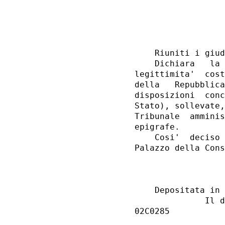
                  
                  
    Riuniti i giud
    Dichiara   la 
legittimita'  cost
della   Repubblica
disposizioni  conc
Stato), sollevate,
Tribunale  amminis
epigrafe.

    Cosi'  deciso 
Palazzo della Cons
                  
                  
                  
    Depositata in 
              Il d