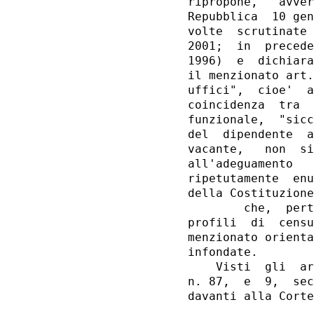
ripropone,   avver
Repubblica  10 gen
volte  scrutinate 
2001;  in  precede
1996)  e  dichiara
il menzionato art.
uffici",  cioe'  a
coincidenza  tra  
funzionale,  "sicc
del  dipendente  a
vacante,   non  si
all'adeguamento   
ripetutamente  enu
della Costituzione
        che,  pert
profili  di  censu
menzionato orienta
infondate.

    Visti  gli  ar
n. 87,  e  9,  sec