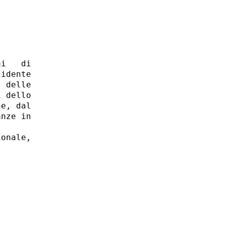
i   di

idente

 delle

 dello

e, dal

nze in

onale,
