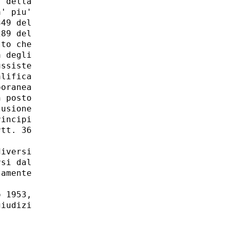
 della

' piu'

49 del

89 del

to che

 degli

ssiste

lifica

oranea

 posto

usione

incipi

tt. 36

iversi

si dal

amente

 1953,

iudizi
