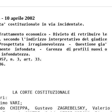
 10 aprile 2002
ta' costituzionale in via incidentale.

Trattamento economico - Divieto di retribuire le

, secondo l'indirizzo interpretativo del giudice

Prospettata  irragionevolezza  -  Questione gia'

mente  infondata  -  Carenza  di profili nuovi o

infondatezza.

57, n. 3, art. 33.

     LA CORTE COSTITUZIONALE

ri:

imo VARI;

do  CHIEPPA,  Gustavo  ZAGREBELSKY,  Valerio 