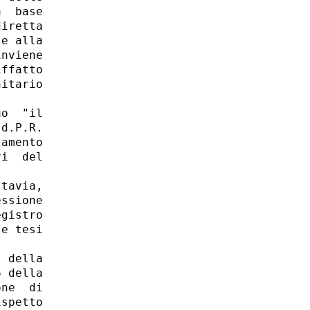
  base

iretta

e alla

nviene

ffatto

itario

o  "il

d.P.R.

amento

i  del

tavia,

ssione

gistro

e tesi

 della

 della

ne  di

spetto
