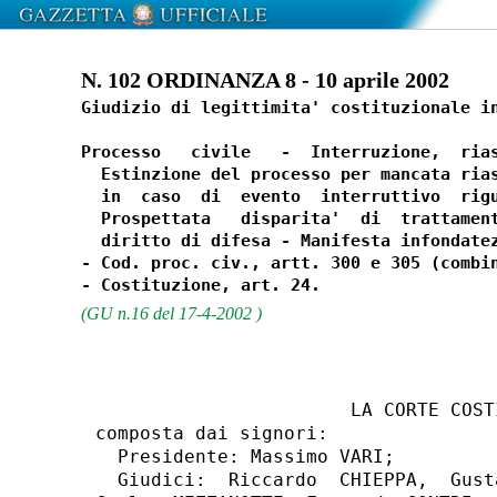
N. 102 ORDINANZA 8 - 10 aprile 2002
Giudizio di legittimita' costituzionale in
Processo   civile   -  Interruzione,  rias
  Estinzione del processo per mancata rias
  in  caso  di  evento  interruttivo  rigu
  Prospettata   disparita'  di  trattament
  diritto di difesa - Manifesta infondatez
- Cod. proc. civ., artt. 300 e 305 (combin
(GU n.16 del 17-4-2002 )
                       LA CORTE COSTI
composta dai signori:

  Presidente: Massimo VARI;

  Giudici:  Riccardo  CHIEPPA,  Gust