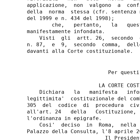
applicazione,  non  valgono  a  conf
della  norma  stessa (cfr. sentenza 
del 1999 e n. 434 del 1998);

        che,   pertanto,   la   ques
manifestamente infondata.

    Visti  gli  artt. 26,  secondo  
n. 87,  e  9,  secondo  comma,  dell
                          Per questi 
                       LA CORTE COSTI
    Dichiara   la   manifesta   info
legittimita'  costituzionale del com
305  del  codice  di  procedura  civ
all'art. 24   della   Costituzione, 
l'ordinanza in epigrafe.

    Cosi'  deciso  in  Roma,  nella 
Palazzo della Consulta, l'8 aprile 20
                         Il President