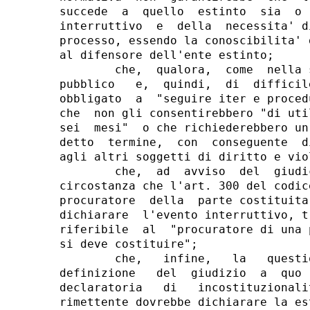
succede  a  quello  estinto  sia  o 
interruttivo  e  della  necessita' d
processo, essendo la conoscibilita' 
al difensore dell'ente estinto;

        che,  qualora,  come  nella 
pubblico   e,  quindi,  di  difficil
obbligato  a  "seguire iter e proced
che  non gli consentirebbero "di uti
sei  mesi"  o che richiederebbero un
detto  termine,  con  conseguente  d
agli altri soggetti di diritto e vio
        che,  ad  avviso  del  giudi
circostanza che l'art. 300 del codic
procuratore  della  parte costituita
dichiarare  l'evento interruttivo, t
riferibile  al  "procuratore di una 
si deve costituire";

        che,   infine,   la   questi
definizione   del  giudizio  a  quo 
declaratoria   di   incostituzionali
rimettente dovrebbe dichiarare la es