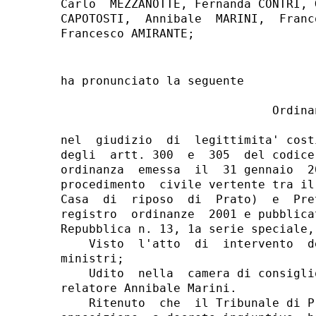
Carlo  MEZZANOTTE, Fernanda CONTRI, 
CAPOTOSTI,  Annibale  MARINI,  Franc
ha pronunciato la seguente

                              Ordinan
nel  giudizio  di  legittimita' cost
degli  artt. 300  e  305  del codice
ordinanza  emessa  il  31 gennaio  2
procedimento  civile vertente tra il
Casa  di  riposo  di  Prato)  e  Pre
registro  ordinanze  2001 e pubblica
Repubblica n. 13, 1a serie speciale,
    Visto  l'atto  di  intervento  d
ministri;

    Udito  nella  camera di consigli
relatore Annibale Marini.

    Ritenuto  che  il Tribunale di P