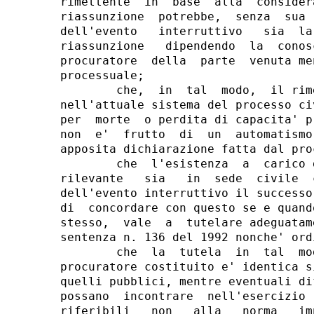
rimettente  in  base  alla  consider
riassunzione  potrebbe,  senza  sua 
dell'evento   interruttivo   sia  la
riassunzione   dipendendo  la  conos
procuratore  della  parte  venuta me
processuale;

        che,  in  tal  modo,  il rim
nell'attuale sistema del processo ci
per  morte  o perdita di capacita' p
non  e'  frutto  di  un  automatismo
apposita dichiarazione fatta dal pro
        che  l'esistenza  a  carico 
rilevante   sia   in  sede  civile  
dell'evento interruttivo il successo
di  concordare con questo se e quand
stesso,  vale  a  tutelare adeguatam
sentenza n. 136 del 1992 nonche' ord
        che  la  tutela  in  tal  mo
procuratore costituito e' identica s
quelli pubblici, mentre eventuali di
possano  incontrare  nell'esercizio 
riferibili   non   alla   norma   im