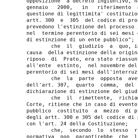
opposizione  a decreto ingiuntivo, h
gennaio   2000,   in   riferimento  
questione di legittimita' costituzio
artt. 300  e  305  del codice di pro
prevedono l'estinzione del processo 
nel  termine perentorio di sei mesi 
di estinzione di un ente pubblico";

        che  il  giudizio  a  quo, i
causa  della estinzione della origin
riposo  di  Prato, era stato riassun
all'ente  estinto,  nel novembre del
perentorio di sei mesi dall'interruzi
        che  la  parte  opposta  ave
dell'art. 307,  quarto  comma,  del 
dichiarazione di estinzione del giudi
        che  il  rimettente,  richia
Corte, ritiene che in caso di evento
pubblico  costituito  a  mezzo  di p
degli artt. 300 e 305 del codice di 
con l'art. 24 della Costituzione;

        che,  secondo  lo  stesso  r
normativa  non  garantirebbe  che  l