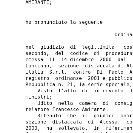
ha pronunciato la seguente

                              Ordinan
nel  giudizio  di  legittimita'  cos
secondo,  del  codice  di  procedura
emessa  il  14 dicembre  2000  dal  
Lanciano,  sezione  distaccata di At
Italia  S.r.l.  contro  Di  Paolo  A
registro  ordinanze  2001 e pubblica
Repubblica n. 21, 1a serie speciale,
    Visto  l'atto  di  intervento  d
ministri;

    Udito  nella  camera  di  consig
relatore Francesco Amirante.

    Ritenuto  che  il  giudice  onor
sezione  distaccata  di  Atessa,  co
2000,  ha  sollevato,  in  riferimen