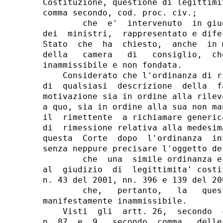
Costituzione, questione di legittimi
comma secondo, cod. proc. civ.;

        che  e'  intervenuto  in giu
dei  ministri,  rappresentato e dife
Stato  che  ha  chiesto,  anche  in 
della   camera   di   consiglio,  ch
inammissibile e non fondata.

    Considerato che l'ordinanza di r
di  qualsiasi  descrizione  della  f
motivazione sia in ordine alla rilev
a quo, sia in ordine alla sua non ma
il  rimettente  a richiamare generic
di  rimessione relativa alla medesim
questa  Corte  dopo  l'ordinanza  in
senza neppure precisare l'oggetto de
        che  una  simile ordinanza e
al  giudizio  di  legittimita' costi
n. 43 del 2001, nn. 396 e 139 del 200
        che,   pertanto,   la   ques
manifestamente inammissibile.

    Visti  gli  artt. 26,  secondo  
n. 87  e  9,  secondo  comma,  delle