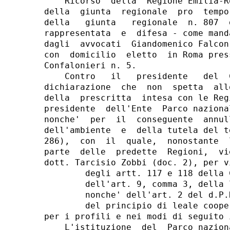
    Ricorso  della  Regione Emilia-Romagna, in persona del presidente
della  giunta  regionale  pro  tempore, autorizzato con deliberazione
della   giunta   regionale  n. 807  del  20  maggio  2002  (all.  1),
rappresentata  e  difesa - come mandato a margine del presente atto -
dagli  avvocati  Giandomenico Falcon di Padova e Luigi Manzi di Roma,
con  domicilio  eletto  in Roma presso lo studio dell'avv. Manzi, via
Confalonieri n. 5.
    Contro   il   presidente   del  Consiglio  dei  ministri  per  la
dichiarazione  che  non  spetta  allo  Stato, di nominare, in assenza
della  prescritta  intesa con le Regioni Emilia-Romanga e Toscana, il
presidente  dell'Ente  Parco nazionale dell'Appennino Tosco-Emiliano,
nonche'  per  il  conseguente  annullamento  del decreto del ministro
dell'ambiente  e  della tutela del territorio 22 aprile 2002 (DEC/DCN
286),  con  il  quale,  nonostante  l'eplicito diniego dell'intesa da
parte  delle  predette  Regioni,  viene  nominato quale presidente il
dott. Tarcisio Zobbi (doc. 2), per violazione:
        degli artt. 117 e 118 della Costituzione;
        dell'art. 9, comma 3, della legge 6 dicembre 1991, n. 394;
        nonche' dell'art. 2 del d.P.R. 21 maggio 2001;
        del principio di leale cooperazione tra Stato e Regioni,
per i profili e nei modi di seguito illustrati.
    L'istituzione  del  Parco nazionale dell'Appennino Tosco-Emiliano
e'  prevista  dall'art. 4, comma 2, della legge n. 344 del 1997. Tale
legge, la cui iniziativa e' stata fortemente voluta e sostenuta dalla
Regione  Emilia-Romagna,  porta  a compimento le iniziative di tutela
naturalistica  gia'  intraprese  dalla  Regione con l'istituzione dei
Parchi regionali dell'Alto Appennino Reggiano (Parco del gigante), di
cui  alla  legge regionale n. 11 del 1998, e dell'Alta Val di Parma e
Cedra  (Parco dei cento laghi), di cui alla legge regionale n. 46 del
1995.
    La  specifica  storia  di questo parco trova un evidente riflesso
nelle procedure che la legge ora citata stabilisce per l'istituzione.
Si  dispone infatti che "nelle aree dell'Appennino di significativo o
rilevante   interesse   naturalistico   e  ambientale,  comprese  nei
territori  delle  province  di  Reggio Emilia, Parma e Massa Carrara,
previa verifica del consenso dei comuni e delle province interessati,
previa perimetrazione e individuazione della denominazione stabilite,
su  proposta  del  ministro  dell'ambiente,  di intesa con le Regioni
interessate,   e'  istituito  un  parco  nazionale".  Nel  1997  tale
disciplina  formava  un  diritto  speciale  rispetto  alle  procedure
ordinarie,  dato  che  la  disposizione generale secondo la quale "la
classificazione  e l'istituzione dei parchi nazionali e delle riserve
naturali  statali,  terrestri,  fluviali  e  lacuali, sono effettuate
d'intesa  con  le  Regioni" e' stata introdotta nell'art. 2, comma 7,
legge n. 394/1991 per effetto dell'art. 2, comma 23, legge 9 dicembre
1998, n. 426.
    In  attuazione  di tali disposizioni, ed in piena coerenza con il
principio  cooperativo  che  la  ispira,  si  e' proceduto, come bene
risulta  delle  ampie  premesse  del decreto istitutivo del 21 maggio
2001,   all'istituzione   del   Parco.   Con   decreto  del  ministro
dell'ambiente  n. 11399  del  1998  e' stato istituito un comitato di
coordinamento,  che  ha svolto l'istruttoria tecnica ed ha presentato
una  prima  proposta  di  perimetrazione, sulla cui base, dopo alcune
modifiche  concordate  con i comuni interessati, sono stati acquisiti
prima (ai sensi dell'art. 77, comma 2, del d.lgs. n. 112 del 1998) il
parere  favorevole  della  Conferenza  unificata,  poi  le prescritte
intese  con  le Regioni, espresse per la Toscana con la deliberazione
del  consiglio  regionale  n. 96  del 2001, per la ricorrente Regione
Emilia-Romagna  con  deliberazione  della giunta regionale n. 337 del
2001.
    Come  l'istituzione  del  Parco  e'  stata  il frutto dell'azione
congiunta  e  concordata  delle  Regioni,  dello  Stato  e dei comuni
interessati,  prevista  dalla  speciale disciplina della legge n. 344
del  1997  e dall'art. 2 legge n. 394/1991, cosi' gli stessi principi
di  cooperazione  e  consenso tra Stato e Regioni dovevano operare in
relazione  alla  nomina  degli organi responsabili, ed in particolare
alla nomina del presidente.
    Infatti,   l'art. 9,   comma  3,  della  legge  n. 394  del  1991
chiaramente stabilisce che "il presidente e' nominato con decreto del
ministro  dell'ambiente,  d'intesa  con  i presidenti delle Regioni o
delle  province  autonome  di  Trento e di Bolzano nel cui territorio
ricada in tutto o in parte il parco nazionale".
    L'applicazione   di   tale   disposizione  e'  poi  espressamente
richiamata  dal  decreto  istitutivo del parco, il d.m. del 21 maggio
2001,  il  quale  ricorda  che  la  nomina degli organi del Parco "e'
effettuata   secondo   le   disposizioni   e  le  modalita'  previste
dall'art. 9,  commi  3,  4,  5,  6  e 10 della legge 6 dicembre 1991,
n. 394, come modificato dall'art. 2, comma 24, della legge 9 dicembre
1998,  n. 426".  Ma  e' chiaro che si tratta di un semplice richiamo,
sia  perche'  - in  assenza  di  normativa  speciale  - non si poteva
dubitare   dell'applicazione   delle  