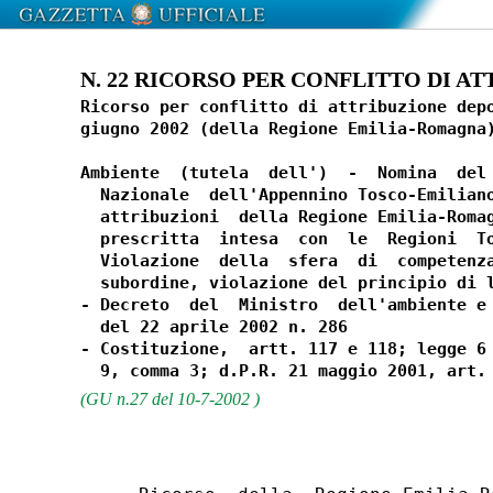
N. 22 RICORSO PER CONFLITTO DI ATT
Ricorso per conflitto di attribuzione depo
giugno 2002 (della Regione Emilia-Romagna)
Ambiente  (tutela  dell')  -  Nomina  del 
  Nazionale  dell'Appennino Tosco-Emiliano
  attribuzioni  della Regione Emilia-Romag
  prescritta  intesa  con  le  Regioni  To
  Violazione  della  sfera  di  competenza
  subordine, violazione del principio di l
- Decreto  del  Ministro  dell'ambiente e 
  del 22 aprile 2002 n. 286

- Costituzione,  artt. 117 e 118; legge 6 
(GU n.27 del 10-7-2002 )