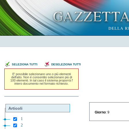
SELEZIONA TUTTI
DESELEZIONA TUTTI
E' possibile selezionare uno o piú elementi
dell'atto. Non é consentito selezionare piú di
100 elementi. In tal caso il sistema proporrá l'
intero documento nel formato richiesto.
Articoli
Giorno
: 9
1
2