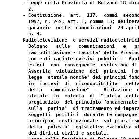
- Legge della Provincia di Bolzano 18 marz
  2.

- Costituzione,  art.  117,  commi  second
  1997, n. 249, art. 1, comma 13; delibera
  garanzie  nelle  comunicazioni  28 april
  n. 4.

Radiotelevisione  e servizi radioelettrici
  Bolzano   sulle   comunicazioni   e   pr
  radiodiffusione - Facolta' della Provinc
  con enti radiotelevisivi pubblici - Appl
  esteri  con  conseguente  esclusione di 
  Asserita  violazione  dei  principi  fon
  legge  statale nonche' dei principi fond
  in  ipotesi  di  riconducibilita'  della
  della   comunicazione"  -  Violazione  d
  statale  in  materia  di  "tutela  della
  pregiudizio  del principio fondamentale 
  sulla  parita'  di trattamento ed imparz
  soggetti  politici  durante le campagne 
  principio  costituzionale  sul pluralism
  della  potesta' legislativa esclusiva st
  dei diritti civili e sociali.
