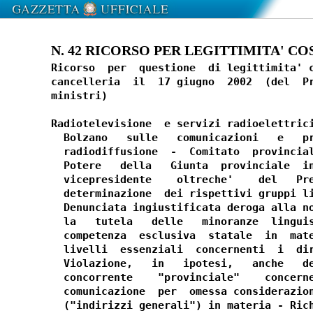
N. 42 RICORSO PER LEGITTIMITA' COS
Ricorso  per  questione  di legittimita' c
cancelleria  il  17 giugno  2002  (del  Pr
ministri)

Radiotelevisione  e servizi radioelettrici
  Bolzano   sulle   comunicazioni   e   pr
  radiodiffusione  -  Comitato  provincial
  Potere   della   Giunta  provinciale  in
  vicepresidente    oltreche'    del   Pre
  determinazione  dei rispettivi gruppi li
  Denunciata ingiustificata deroga alla no
  la   tutela   delle   minoranze  linguis
  competenza  esclusiva  statale  in  mate
  livelli  essenziali  concernenti  i  dir
  Violazione,   in   ipotesi,   anche   de
  concorrente    "provinciale"    concerne
  comunicazione  per  omessa considerazion
  ("indirizzi generali") in materia - Rich