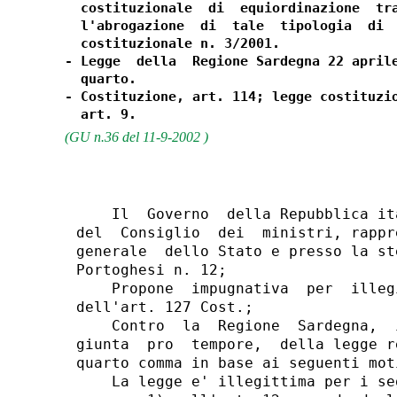
  costituzionale  di  equiordinazione  tra
  l'abrogazione  di  tale  tipologia  di  
  costituzionale n. 3/2001.

- Legge  della  Regione Sardegna 22 aprile
  quarto.

- Costituzione, art. 114; legge costituzio
(GU n.36 del 11-9-2002 )
    Il  Governo  della Repubblica it
del  Consiglio  dei  ministri, rappr
generale  dello Stato e presso la st
Portoghesi n. 12;

    Propone  impugnativa  per  illeg
dell'art. 127 Cost.;

    Contro  la  Regione  Sardegna,  
giunta  pro  tempore,  della legge r
quarto comma in base ai seguenti moti
    La legge e' illegittima per i se