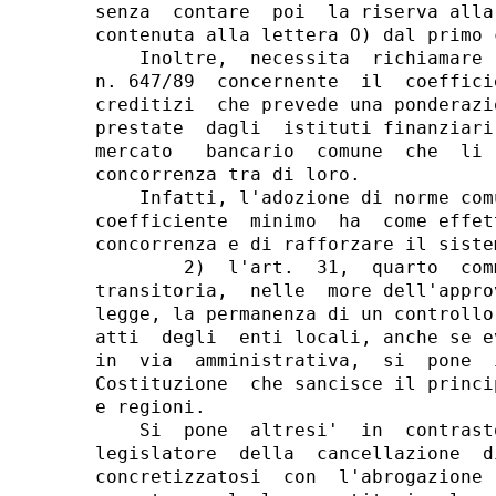
senza  contare  poi  la riserva alla
contenuta alla lettera O) dal primo 
    Inoltre,  necessita  richiamare 
n. 647/89  concernente  il  coeffici
creditizi  che prevede una ponderazi
prestate  dagli  istituti finanziari
mercato   bancario  comune  che  li 
concorrenza tra di loro.

    Infatti, l'adozione di norme com
coefficiente  minimo  ha  come effet
concorrenza e di rafforzare il siste
        2)  l'art.  31,  quarto  com
transitoria,  nelle  more dell'appro
legge, la permanenza di un controllo
atti  degli  enti locali, anche se e
in  via  amministrativa,  si  pone  
Costituzione  che sancisce il princi
e regioni.

    Si  pone  altresi'  in  contrast
legislatore  della  cancellazione  d
concretizzatosi  con  l'abrogazione 