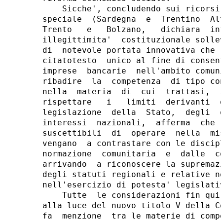
    Sicche', concludendo sui ricorsi
speciale  (Sardegna  e  Trentino  Al
Trento   e   Bolzano,   dichiara  in
illegittimita'  costituzionale solle
di  notevole portata innovativa che 
citatotesto  unico al fine di consen
imprese  bancarie  nell'ambito comun
ribadire  la  competenza  di tipo co
nella  materia  di  cui  trattasi,  
rispettare   i   limiti  derivanti  
legislazione  della  Stato,  degli  
interessi  nazionali,  afferma  che 
suscettibili  di  operare  nella  mi
vengano  a contrastare con le discip
normazione  comunitaria  e  dalle  c
arrivando  a riconoscere la supremaz
degli statuti regionali e relative n
nell'esercizio di potesta' legislati
    Tutte  le considerazioni fin qui
alla luce del nuovo titolo V della C
fa  menzione  tra le materie di comp