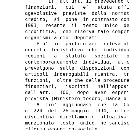
        1)  all'art. 12 prevedendo l
finanziari,   cui   e'   stata  affi
agevolative  previste  dalla  normat
credito,  si  pone  in contrasto con
1993,  recante  il  testo  unico  de
creditizia,  che riserva tale compet
organismi a cio' deputati.

    Piu'  in  particolare  rileva al
decreto  legislativo  che  individua
regioni   a   statuto   speciale   p
contemporaneamente  individua,  al c
prevalgono  sulle  disposizioni  con
articoli  inderogabili  rientra,  tr
funzioni,  oltre che delle procedure
finanziari,   iscritti   nell'apposi
dall'art.   106,  dopo  aver  esperi
prevista (Ministero tesoro, Banca d'
    A  cio'  aggiungasi  che  la  Co
n. 224  del  26 maggio  1994,  oltre
disciplina  direttamente  attuativa 
menzionato  testo  unico, ne sancisc
riforma economico-sociale.
