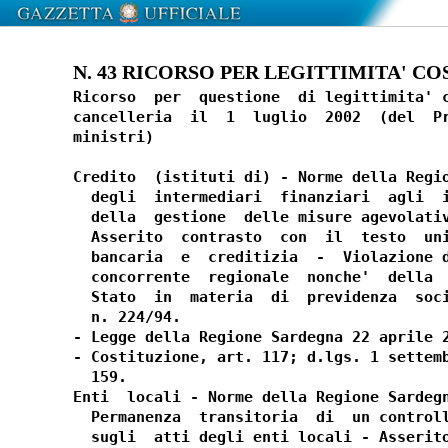
N. 43 RICORSO PER LEGITTIMITA' COS
Ricorso  per  questione  di legittimita' c
cancelleria  il  1  luglio  2002  (del  Pr
ministri)

Credito  (istituti di) - Norme della Regio
  degli  intermediari  finanziari  agli  i
  della  gestione  delle misure agevolativ
  Asserito  contrasto  con  il  testo  uni
  bancaria  e  creditizia  -  Violazione d
  concorrente  regionale  nonche'  della  
  Stato  in  materia  di  previdenza  soci
  n. 224/94.

- Legge della Regione Sardegna 22 aprile 2
- Costituzione, art. 117; d.lgs. 1 settemb
  159.

Enti  locali - Norme della Regione Sardegn
  Permanenza  transitoria  di  un controll
  sugli  atti degli enti locali - Asserito