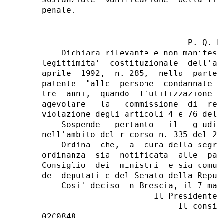
                              P. Q. M
    Dichiara rilevante e non manifes
legittimita'  costituzionale  dell'a
aprile  1992,  n. 285,  nella  parte
patente  "alle  persone  condannate 
tre  anni,  quando  l'utilizzazione 
agevolare   la   commissione  di  re
violazione degli articoli 4 e 76 del
    Sospende   pertanto   il   giudi
nell'ambito del ricorso n. 335 del 20
    Ordina  che,  a  cura della segr
ordinanza  sia  notificata  alle  pa
Consiglio  dei  ministri  e sia comu
dei deputati e del Senato della Repub
    Cosi' deciso in Brescia, il 7 mag
                       Il Presidente:
                            Il consi