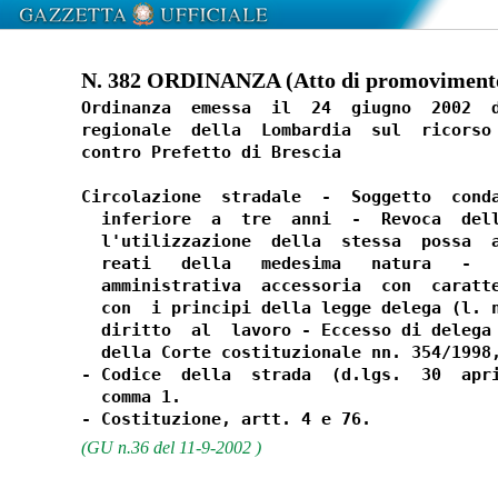
N. 382 ORDINANZA (Atto di promovimento
Ordinanza  emessa  il  24  giugno  2002  d
regionale  della  Lombardia  sul  ricorso 
contro Prefetto di Brescia

Circolazione  stradale  -  Soggetto  conda
  inferiore  a  tre  anni  -  Revoca  dell
  l'utilizzazione  della  stessa  possa  a
  reati   della   medesima   natura   -   
  amministrativa  accessoria  con  caratte
  con  i principi della legge delega (l. n
  diritto  al  lavoro - Eccesso di delega 
  della Corte costituzionale nn. 354/1998,
- Codice  della  strada  (d.lgs.  30  apri
  comma 1.

(GU n.36 del 11-9-2002 )