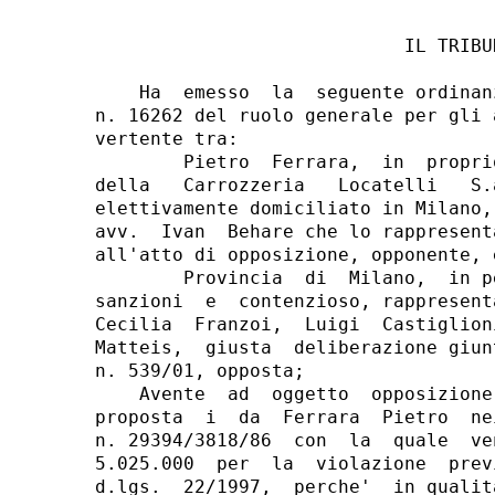
                            IL TRIBUN
    Ha  emesso  la  seguente ordinan
n. 16262 del ruolo generale per gli 
vertente tra:

        Pietro  Ferrara,  in  propri
della   Carrozzeria   Locatelli   S.
elettivamente domiciliato in Milano,
avv.  Ivan  Behare che lo rappresent
all'atto di opposizione, opponente, e
        Provincia  di  Milano,  in p
sanzioni  e  contenzioso, rappresent
Cecilia  Franzoi,  Luigi  Castiglion
Matteis,  giusta  deliberazione giun
n. 539/01, opposta;

    Avente  ad  oggetto  opposizione
proposta  i  da  Ferrara  Pietro  ne
n. 29394/3818/86  con  la  quale  ve
5.025.000  per  la  violazione  prev
d.lgs.  22/1997,  perche'  in qualit