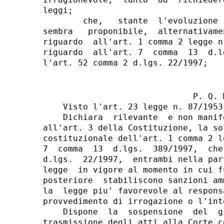
leggi;

        che,   stante  l'evoluzione 
sembra   proponibile,  alternativame
riguardo  all'art. 1 comma 2 legge n
riguardo  all'art. 7  comma  13  d.l
                              P. Q. M
    Visto l'art. 23 legge n. 87/1953;
    Dichiara  rilevante  e non manif
all'art. 3 della Costituzione, la so
costituzionale dell'art. 1 comma 2 l
7  comma  13  d.lgs.  389/1997,  che
d.lgs.  22/1997,  entrambi nella par
legge  in vigore al momento in cui f
posteriore  stabiliscono sanzioni am
la  legge piu' favorevole al respons
provvedimento di irrogazione o l'int
    Dispone  la  sospensione  del  g
trasmissione degli atti alla Corte c