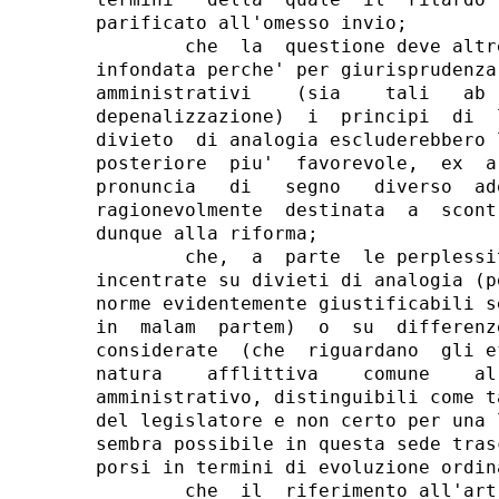
parificato all'omesso invio;

        che  la  questione deve altr
infondata perche' per giurisprudenza
amministrativi    (sia    tali   ab 
depenalizzazione)  i  principi  di  
divieto  di analogia escluderebbero 
posteriore  piu'  favorevole,  ex  a
pronuncia   di   segno   diverso  ad
ragionevolmente  destinata  a  scont
dunque alla riforma;

        che,  a  parte  le perplessi
incentrate su divieti di analogia (p
norme evidentemente giustificabili s
in  malam  partem)  o  su  differenz
considerate  (che  riguardano  gli e
natura    afflittiva    comune    al
amministrativo, distinguibili come t
del legislatore e non certo per una 
sembra possibile in questa sede tras
porsi in termini di evoluzione ordina
        che  il  riferimento all'art