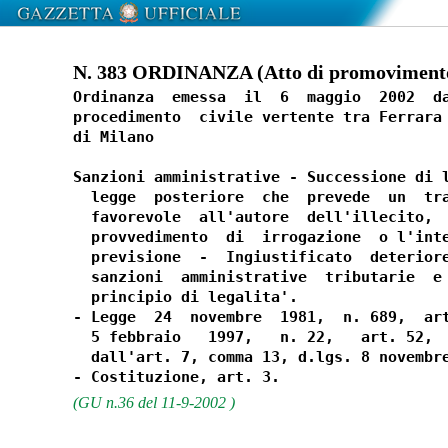
N. 383 ORDINANZA (Atto di promovimento
Ordinanza  emessa  il  6  maggio  2002  da
procedimento  civile vertente tra Ferrara 
di Milano

Sanzioni amministrative - Successione di l
  legge  posteriore  che  prevede  un  tra
  favorevole  all'autore  dell'illecito,  
  provvedimento  di  irrogazione  o l'inte
  previsione  -  Ingiustificato  deteriore
  sanzioni  amministrative  tributarie  e 
  principio di legalita'.

- Legge  24  novembre  1981,  n. 689,  art
  5 febbraio   1997,   n. 22,   art. 52,  
  dall'art. 7, comma 13, d.lgs. 8 novembre
(GU n.36 del 11-9-2002 )