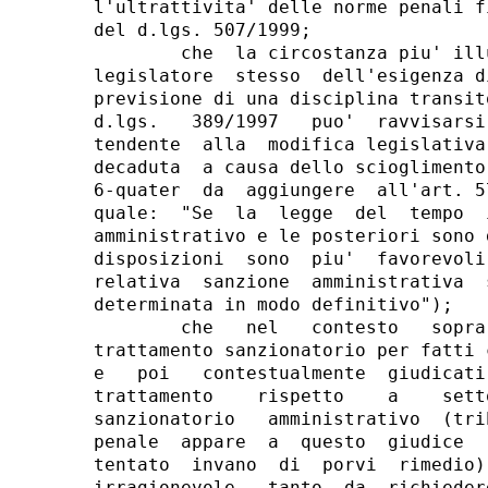
l'ultrattivita' delle norme penali f
del d.lgs. 507/1999;

        che  la circostanza piu' ill
legislatore  stesso  dell'esigenza d
previsione di una disciplina transit
d.lgs.   389/1997   puo'  ravvisarsi
tendente  alla  modifica legislativa
decaduta  a causa dello scioglimento
6-quater  da  aggiungere  all'art. 5
quale:  "Se  la  legge  del  tempo  
amministrativo e le posteriori sono 
disposizioni  sono  piu'  favorevoli
relativa  sanzione  amministrativa  
determinata in modo definitivo");

        che   nel   contesto   sopra
trattamento sanzionatorio per fatti 
e   poi   contestualmente  giudicati
trattamento    rispetto    a    sett
sanzionatorio   amministrativo  (tri
penale  appare  a  questo  giudice  
tentato  invano  di  porvi  rimedio)
irragionevole,  tanto  da  richieder