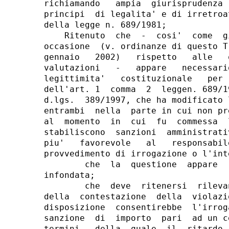
richiamando   ampia  giurisprudenza 
principi  di legalita' e di irretroa
della legge n. 689/1981;

    Ritenuto  che  -  cosi'  come  g
occasione  (v. ordinanze di questo T
gennaio   2002)   rispetto   alle   
valutazioni   -   appare   necessari
legittimita'   costituzionale   per 
dell'art. 1  comma  2  leggen. 689/1
d.lgs.  389/1997, che ha modificato 
entrambi  nella  parte in cui non pr
al  momento  in  cui  fu  commessa  
stabiliscono  sanzioni  amministrati
piu'   favorevole   al   responsabil
provvedimento di irrogazione o l'int
        che  la  questione  appare  
infondata;

        che  deve  ritenersi  rileva
della  contestazione  della  violazi
disposizione  consentirebbe  l'irrog
sanzione  di  importo  pari  ad un c
termini   della  quale  il  ritardo 