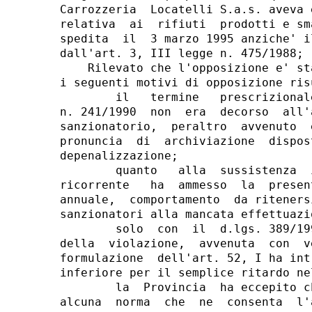
Carrozzeria  Locatelli S.a.s. aveva 
relativa  ai  rifiuti  prodotti e sm
spedita  il  3 marzo 1995 anziche' i
dall'art. 3, III legge n. 475/1988;

    Rilevato che l'opposizione e' st
i seguenti motivi di opposizione ris
        il   termine   prescrizional
n. 241/1990  non  era  decorso  all'
sanzionatorio,  peraltro  avvenuto  
pronuncia  di  archiviazione  dispos
depenalizzazione;

        quanto   alla  sussistenza  
ricorrente   ha  ammesso  la  presen
annuale,  comportamento  da riteners
sanzionatori alla mancata effettuazi
        solo  con  il  d.lgs. 389/19
della  violazione,  avvenuta  con  v
formulazione  dell'art. 52, I ha int
inferiore per il semplice ritardo ne
        la  Provincia  ha eccepito c
alcuna  norma  che  ne  consenta  l'