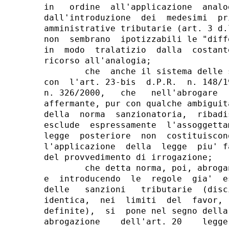
in   ordine  all'applicazione  analo
dall'introduzione  dei  medesimi  pr
amministrative tributarie (art. 3 d.
non  sembrano  ipotizzabili le "diff
in  modo  tralatizio  dalla  costant
ricorso all'analogia;

        che  anche il sistema delle 
con  l'art. 23-bis  d.P.R.  n. 148/1
n. 326/2000,   che   nell'abrogare  
affermante, pur con qualche ambiguit
della  norma  sanzionatoria,  ribadi
esclude  espressamente  l'assoggetta
legge  posteriore  non  costituiscon
l'applicazione  della  legge  piu' f
del provvedimento di irrogazione;

        che detta norma, poi, abroga
e  introducendo  le  regole  gia'  e
delle   sanzioni   tributarie  (disc
identica,  nei  limiti  del  favor, 
definite),  si  pone nel segno della
abrogazione    dell'art. 20    legge