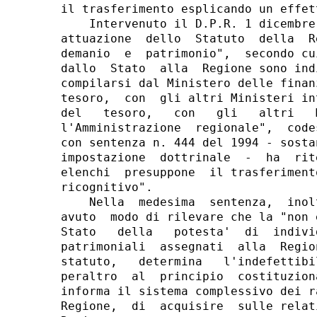
il trasferimento esplicando un effet
    Intervenuto il D.P.R. 1 dicembre
attuazione  dello  Statuto  della  R
demanio  e  patrimonio",  secondo cu
dallo  Stato  alla  Regione sono ind
compilarsi dal Ministero delle finan
tesoro,  con  gli altri Ministeri in
del   tesoro,   con   gli   altri   
l'Amministrazione  regionale",  code
con sentenza n. 444 del 1994 - sosta
impostazione  dottrinale  -  ha  rit
elenchi  presuppone  il trasferiment
ricognitivo".

    Nella  medesima  sentenza,  inol
avuto  modo di rilevare che la "non 
Stato   della   potesta'  di  indivi
patrimoniali  assegnati  alla  Regio
statuto,   determina   l'indefettibi
peraltro  al  principio  costituzion
informa il sistema complessivo dei r
Regione,  di  acquisire  sulle relat