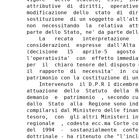
attributive  di  diritti,  operative
modificazione  dello  stato  di  dir
sostituzione  di un soggetto all'alt
non  necessitando  la  relativa  att
parte dello Stato, ne' da parte della
    La   recata   interpretazione   
considerazioni  espresse  dall'Alta 
(decisione   15   aprile-5   agosto 
l'operativita'  con  effetto immedia
per  il  chiaro tenore del disposto 
il  rapporto  di  necessita'  in  cu
patrimonio con la costituzione di un
    Intervenuto  il D.P.R 1 dicembre
attuazione  dello  Statuto  della  R
demanio  e  patrimonio  , secondo cu
dallo  Stato  alla  Regione sono ind
compilarsi dal Ministero delle finan
tesoro,  con  gli altri Ministeri in
regionale  , codesta ecc.ma Corte co
del  1994  -  sostanzialmente  confe
dottrinale - ha ritenuto che "l'incl