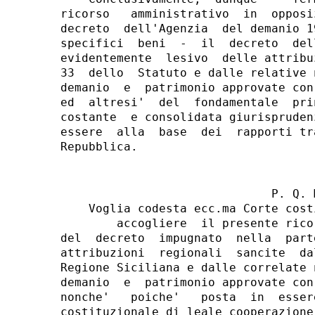
ricorso   amministrativo  in  opposi
decreto  dell'Agenzia  del demanio 1
specifici  beni  -  il  decreto  del
evidentemente  lesivo  delle attribu
33  dello  Statuto e dalle relative 
demanio  e  patrimonio approvate con
ed  altresi'  del  fondamentale  pri
costante  e consolidata giurispruden
essere  alla  base  dei  rapporti tr
                              P. Q. M
    Voglia codesta ecc.ma Corte costi
        accogliere  il presente rico
del  decreto  impugnato  nella  part
attribuzioni  regionali  sancite  da
Regione Siciliana e dalle correlate 
demanio  e  patrimonio approvate con
nonche'   poiche'   posta  in  esser
costituzionale di leale cooperazione;