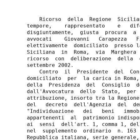
    Ricorso  della  Regione  Sicilia
tempore,    rappresentato    e   dif
disgiuntamente,  giusta  procura  a 
avvocati    Giovanni   Carapezza   F
elettivamente  domiciliato  presso l
Siciliana  in  Roma,  via  Marghera 
ricorso  con  deliberazione  della  
settembre 2002.

    Contro  il  Presidente  del  Con
domiciliato  per  la carica in Roma,
della  Presidenza  del  Consiglio  d
dall'Avvocatura  dello  Stato,  per 
attribuzione, insorto tra la Regione
del   decreto  dell'Agenzia  del  de
"Individuazione   dei   beni   immob
appartenenti  al  patrimonio indispo
ai  sensi  dell'art. 1, comma 1, del
nel  supplemento  ordinario  n. 163 
Repubblica italiana, serie generale,