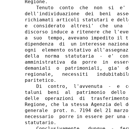
Regione.

    Tenuto  conto  che  non  si  e' 
dell'individuazione  dei  beni  asse
richiamati articoli statutari e dell
e  considerato  altresi'  che  una  
discorso induce a ritenere che l'eve
a  suo  tempo, avevano impedito il t
dipendenza  di  un interesse naziona
ogni  elemento ostativo all'assegnaz
della  norma  statutaria  -  e'  con
amministrativa  da  porre  in  esser
demaniali  o  patrimoniali,  gia'  d
regionale,   necessiti   indubitabil
paritetico.

    Di  contro,  l'avvenuta  -  e  c
taluni  beni  al  patrimonio  dello 
delle  operazioni  di  trasferimento
Regione, che la stessa Agenzia del d
generale  prot. n. 7194 del 21 marzo
necessario  porre in essere per una 
statutario.

    Conclusivamente,  dunque  -  fer