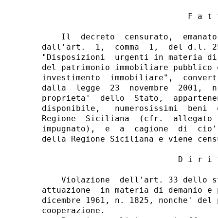
                              F a t t
    Il  decreto  censurato,  emanato
dall'art.  1,  comma  1,  del d.l. 2
"Disposizioni  urgenti in materia di
del patrimonio immobiliare pubblico 
investimento  immobiliare",  convert
dalla  legge  23  novembre  2001,  n
proprieta'  dello  Stato,  appartene
disponibile,   numerosissimi  beni  
Regione  Siciliana  (cfr.  allegato 
impugnato),  e  a  cagione  di  cio'
della Regione Siciliana e viene cens
                            D i r i t
    Violazione  dell'art. 33 dello s
attuazione  in materia di demanio e 
dicembre 1961, n. 1825, nonche' del 
cooperazione.
