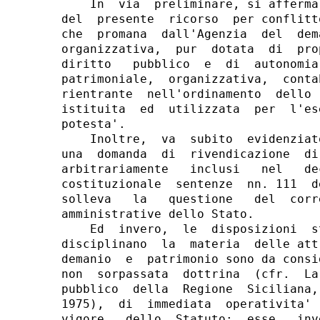
    In  via  preliminare, si afferma
del  presente  ricorso  per conflitt
che  promana  dall'Agenzia  del  dem
organizzativa,  pur  dotata  di  pro
diritto   pubblico  e  di  autonomia
patrimoniale,  organizzativa,  conta
rientrante  nell'ordinamento  dello 
istituita  ed  utilizzata  per  l'es
potesta'.

    Inoltre,  va  subito  evidenziat
una  domanda  di  rivendicazione  di
arbitrariamente   inclusi   nel   de
costituzionale  sentenze  nn. 111  d
solleva   la   questione   del  corr
amministrative dello Stato.

    Ed  invero,  le  disposizioni  s
disciplinano  la  materia  delle att
demanio  e  patrimonio sono da consi
non  sorpassata  dottrina  (cfr.  La
pubblico  della  Regione  Siciliana,
1975),  di  immediata  operativita' 
vigore   dello  Statuto;  esse,  inv