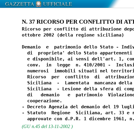
N. 37 RICORSO PER CONFLITTO DI ATTR
Ricorso per conflitto di attribuzione depo
ottobre 2002 (della regione siciliana)

Demanio  e  patrimonio dello Stato - Indiv
  di  proprieta' dello Stato appartenenti 
  e disponibile, ai sensi dell'art. 1, com
  conv.  in  legge  n. 410/2001 -  Inclusi
  numerosi  immobili situati nel territori
  Ricorso  per  conflitto  di  attribuzion
  Siciliana  -  Lamentata  mancanza della 
  Siciliana  - Lesione della sfera di comp
  di   demanio   e  patrimonio  Violazione
  cooperazione.

- Decreto Agenzia del demanio del 19 lugli
- Statuto  Regione  Siciliana, art. 33 e r
(GU n.45 del 13-11-2002 )