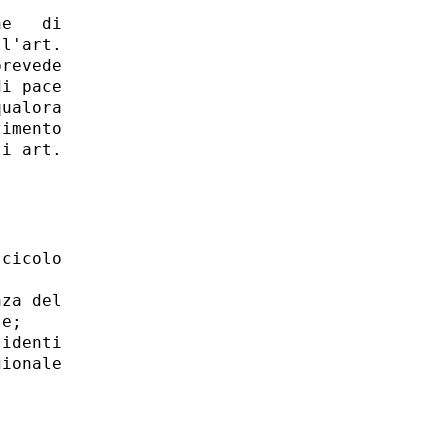
e   di

l'art.

revede

i pace

ualora

imento

i art.

cicolo

za del

e;

identi

ionale
