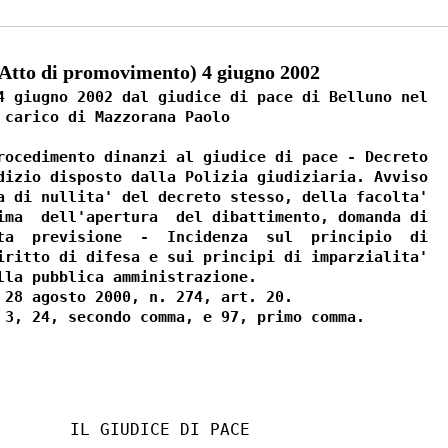
tto di promovimento) 4 giugno 2002
4 giugno 2002 dal giudice di pace di Belluno nel

 carico di Mazzorana Paolo

rocedimento dinanzi al giudice di pace - Decreto

dizio disposto dalla Polizia giudiziaria. Avviso

a di nullita' del decreto stesso, della facolta'

ima  dell'apertura  del dibattimento, domanda di

ta  previsione  -  Incidenza  sul  principio  di

iritto di difesa e sui principi di imparzialita'

lla pubblica amministrazione.

 28 agosto 2000, n. 274, art. 20.

       IL GIUDICE DI PACE
