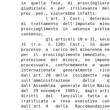
in  quella  fase,  di  prosciogliere
giudiziale  o  per  irrilevanza  del
proc. pen., violerebbe infatti:

          l'art. 3  Cost.,  determin
di  trattamento  dell'imputato  mino
proscioglimento  in  udienza  prelim
consenso;

          gli articoli 10 e 31, seco
31  (r.o.  n. 120)  Cost.,  in  quan
processo  a  carico del minorenne no
per  il  proscioglimento immediato, 
protezione  del  minore,  ne  impone
processuale,  conformemente  a  quan
internazionale   generalmente   rico
dall'art. 20  delle  cosiddette  reg
sull'amministrazione     della     g
dall'Assemblea  generale delle Nazio
del  29 novembre  1985),  dagli arti
diritti   del   fanciullo  fatta  a 
(ratificata  e  resa  esecutiva  con
dall'art. 4   della   Raccomandazion