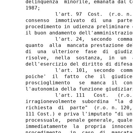
delinquenza  minorile, emanata dal C
1987;

          l'art. 97  Cost.  (r.o. n.
consenso  immotivato  di  una  parte
procedimento in udienza preliminare 
il buon andamento dell'amministrazio
          l'art. 24,  secondo  comma
quanto  alla  mancata prestazione de
di  una  ulteriore  fase  di  giudiz
risolve,  nella  sostanza,  in  un  
dell'esercizio del diritto di difesa;
          l'art. 101,  secondo  comm
poiche'  il  fatto  che  il  giudice
proscioglimento   se  manca  il  con
l'autonomia della funzione giudiziari
          l'art. 111   Cost.   (r.o.
irragionevolmente  subordina  "la  d
richiesta  di  parte"  (r.o. n. 120,
111 Cost.) e priva l'imputato "di un
processuale,  penale generale, quale
immediatamente  la  propria  innocen
procedimento,  in  caso  di  mancata