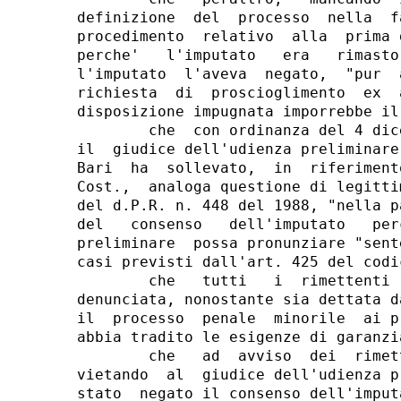
definizione  del  processo  nella  f
procedimento  relativo  alla  prima 
perche'   l'imputato   era   rimasto
l'imputato  l'aveva  negato,  "pur  
richiesta  di  proscioglimento  ex  
disposizione impugnata imporrebbe il
        che  con ordinanza del 4 dic
il  giudice dell'udienza preliminare
Bari  ha  sollevato,  in  riferiment
Cost.,  analoga questione di legitti
del d.P.R. n. 448 del 1988, "nella p
del   consenso   dell'imputato   per
preliminare  possa pronunziare "sent
casi previsti dall'art. 425 del codi
        che   tutti   i  rimettenti 
denunciata, nonostante sia dettata d
il  processo  penale  minorile  ai p
abbia tradito le esigenze di garanzi
        che   ad  avviso  dei  rimet
vietando  al  giudice dell'udienza p
stato  negato il consenso dell'imput