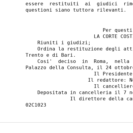
essere  restituiti  ai  giudici  rim
                          Per questi 
                       LA CORTE COSTI
    Riuniti i giudizi;

    Ordina la restituzione degli att
Trento e di Bari.

    Cosi'  deciso  in  Roma,  nella 
Palazzo della Consulta, il 24 ottobre
                       Il Presidente:
                     Il redattore: Ne
                       Il cancelliere
    Depositata in cancelleria il 7 n
               Il direttore della ca