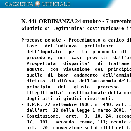
N. 441 ORDINANZA 24 ottobre - 7 novemb
Giudizio di legittimita' costituzionale in
Processo penale - Procedimento a carico di
  fase   dell'udienza   preliminare   -   
  dell'imputato   per  la  pronuncia  di  
  procedere,  nei  casi  previsti  dall'ar
  Prospettata   disparita'   di  trattamen
  adulto,  con  violazione  del  principio
  quello  di  buon  andamento  dell'ammini
  diritto  di difesa, dell'autonomia della
  principio   del   giusto   processo  -  
  illegittimita'  costituzionale della nor
  degli atti ai giudici rimettenti.

- D.P.R. 22 settembre 1988, n. 448, art. 3
  dall'art. 22 della legge 1 marzo 2001, n
- Costituzione,  artt.  3,  10, 24, second
  97,  101,  secondo  comma, 111; regole d
  art.  20; convenzione sui diritti del fa