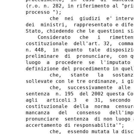
(r.o. n. 282, in riferimento al "pri
processo ");

        che  nei  giudizi  e' interv
dei  ministri,  rappresentato e dife
Stato, chiedendo che le questioni si
    Considerato   che   i   rimetten
costituzionale  dell'art. 32,  comma
n. 448,  in  quanto  tale  disposizi
preliminare  di  pronunciare,  con q
luogo  a  procedere  se  l'imputato 
definizione del procedimento in quel
        che,   stante   la   sostanz
sollevate con le tre ordinanze, i gi
        che,  successivamente  alle 
sentenza  n. 195  del 2002 questa Co
agli   articoli 3   e  31,  secondo 
costituzionale  della  norma  censur
mancanza   del   consenso   dell'imp
pronunciare  sentenza  di non luogo 
accertamento di responsabilita'";

        che,  essendo mutata la disc