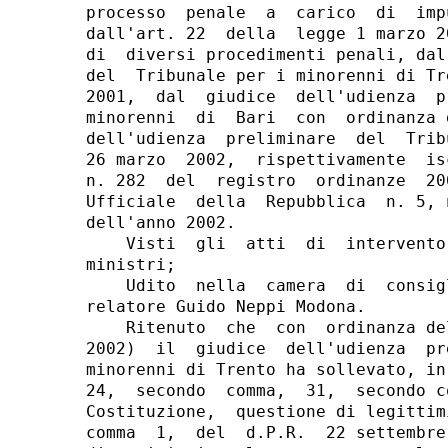
processo  penale  a  carico  di  imp
dall'art. 22  della  legge 1 marzo 2
di  diversi procedimenti penali, dal
del  Tribunale per i minorenni di Tr
2001,  dal  giudice  dell'udienza  p
minorenni  di  Bari  con  ordinanza 
dell'udienza  preliminare  del  Trib
26 marzo  2002,  rispettivamente  is
n. 282  del  registro  ordinanze  20
Ufficiale  della  Repubblica  n. 5, 
dell'anno 2002.

    Visti  gli  atti  di  intervento
ministri;

    Udito  nella  camera  di  consig
relatore Guido Neppi Modona.

    Ritenuto  che  con  ordinanza de
2002)  il  giudice  dell'udienza  pr
minorenni di Trento ha sollevato, in
24,  secondo  comma,  31,  secondo c
Costituzione,  questione di legittim
comma  1,  del  d.P.R.  22 settembre