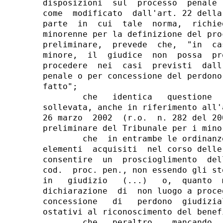
disposizioni  sul  processo  penale 
come  modificato  dall'art. 22 della
parte  in  cui  tale  norma,  richie
minorenne per la definizione del pro
preliminare,  prevede  che,  "in  ca
minore,  il  giudice  non  possa  pr
procedere  nei  casi  previsti  dall
penale o per concessione del perdono
fatto";

        che   identica   questione  
sollevata, anche in riferimento all'
26 marzo  2002  (r.o.  n. 282 del 20
preliminare del Tribunale per i mino
        che  in entrambe le ordinanz
elementi  acquisiti  nel corso delle
consentire  un  proscioglimento  del
cod.  proc. pen., non essendo gli st
in   giudizio   (...)   o,  quanto  
dichiarazione  di  non luogo a proce
concessione   di   perdono  giudizia
ostativi al riconoscimento del benef
        che   peraltro,   mancando  