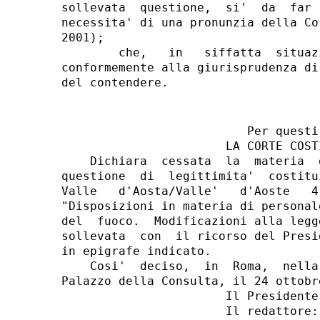
sollevata  questione,  si'  da  far 
necessita' di una pronunzia della Co
2001);

        che,   in   siffatta  situaz
conformemente alla giurisprudenza di
                          Per questi 
                       LA CORTE COSTI
    Dichiara  cessata  la  materia  
questione  di  legittimita'  costitu
Valle   d'Aosta/Valle'   d'Aoste   4
"Disposizioni in materia di personal
del  fuoco.  Modificazioni alla legg
sollevata  con  il ricorso del Presi
in epigrafe indicato.

    Cosi'  deciso,  in  Roma,  nella
Palazzo della Consulta, il 24 ottobre
                       Il Presidente:
                       Il redattore: 