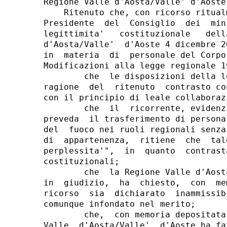
Regione Valle d'Aosta/Valle' d'Aoste.
    Ritenuto che, con ricorso ritual
Presidente  del  Consiglio  dei  min
legittimita'   costituzionale   dell
d'Aosta/Valle'  d'Aoste 4 dicembre 2
in  materia  di  personale del Corpo
Modificazioni alla legge regionale 1
        che  le disposizioni della l
ragione  del  ritenuto  contrasto co
con il principio di leale collaborazi
        che  il  ricorrente, evidenz
preveda  il trasferimento di persona
del  fuoco nei ruoli regionali senza
di  appartenenza,  ritiene  che  tal
perplessita'",  in  quanto  contrast
costituzionali;

        che  la Regione Valle d'Aost
in  giudizio,  ha  chiesto,  con  me
ricorso  sia  dichiarato  inammissib
comunque infondato nel merito;

        che,  con memoria depositata
Valle  d'Aosta/Valle'  d'Aoste ha fa