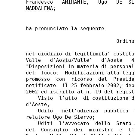
Francesco   AMIRANTE,   Ugo   DE  SI
ha pronunciato la seguente

                              Ordinan
nel giudizio di legittimita' costitu
Valle   d'Aosta/Valle'   d'Aoste   4
"Disposizioni in materia di personal
del  fuoco.  Modificazioni alla legg
promosso  con  ricorso  del  Preside
notificato  il 25 febbraio 2002, dep
2002 ed iscritto al n. 19 del regist
    Visto  l'atto  di costituzione d
d'Aoste;

    Udito   nell'udienza  pubblica  
relatore Ugo De Siervo;

    Uditi  l'avvocato  dello  Stato 
del  Consiglio  dei  ministri  e  l'