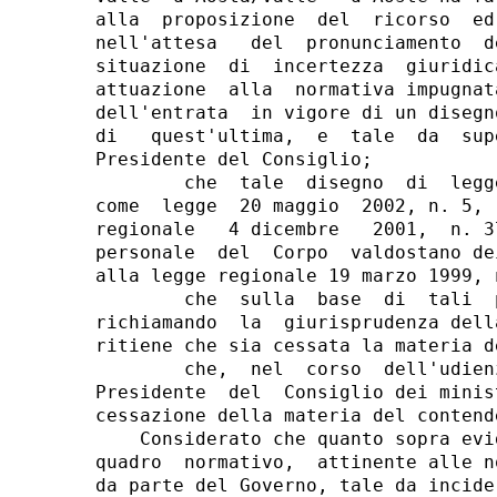
alla  proposizione  del  ricorso  ed
nell'attesa   del  pronunciamento  d
situazione  di  incertezza  giuridic
attuazione  alla  normativa impugnat
dell'entrata  in vigore di un disegn
di   quest'ultima,  e  tale  da  sup
Presidente del Consiglio;

        che  tale  disegno  di  legg
come  legge  20 maggio  2002, n. 5, 
regionale   4 dicembre   2001,  n. 3
personale  del  Corpo  valdostano de
alla legge regionale 19 marzo 1999, n
        che  sulla  base  di  tali  
richiamando  la  giurisprudenza dell
ritiene che sia cessata la materia d
        che,  nel  corso  dell'udien
Presidente  del  Consiglio dei minis
cessazione della materia del contende
    Considerato che quanto sopra evi
quadro  normativo,  attinente alle n
da parte del Governo, tale da incide