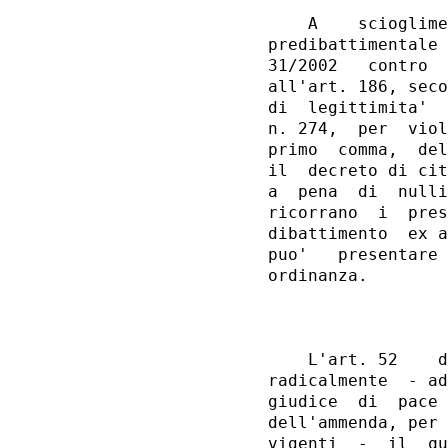
    A    scioglime
predibattimentale 
31/2002   contro  
all'art. 186, seco
di  legittimita'  
n. 274,  per  viol
primo  comma,  del
il  decreto di cit
a  pena  di  nulli
ricorrano  i  pres
dibattimento  ex a
puo'   presentare 
ordinanza.

                  
    L'art. 52    d
radicalmente  - ad
giudice  di  pace 
dell'ammenda, per 
vigenti  -  il  qu