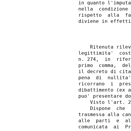
in quanto l'imputa
nella  condizione 
rispetto  alla  fa
                  
    Ritenuta rilev
legittimita'  cost
n. 274,  in  rifer
primo  comma,  del
il decreto di cita
pena  di  nullita'
ricorrano  i  pres
dibattimento (ex a
puo' presentare do
    Visto l'art. 2
    Dispone  che  
trasmessa alla can
alle  parti  e  al
comunicata  ai  Pr