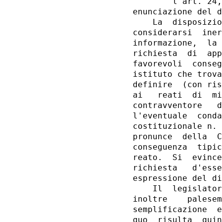
        l'art. 24,
enunciazione del d
    La  disposizio
considerarsi  iner
informazione,  la 
richiesta  di  app
favorevoli  conseg
istituto che trova
definire  (con ris
ai   reati  di  mi
contravventore   d
l'eventuale  conda
costituzionale n. 
pronunce  della  C
conseguenza  tipic
reato.  Si  evince
richiesta   d'esse
espressione del di
    Il  legislator
inoltre    palesem
semplificazione  e
quo  risulta  quin