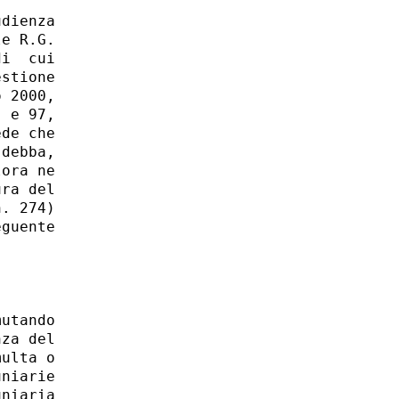
dienza

e R.G.

i  cui

stione

 2000,

 e 97,

de che

debba,

ora ne

ra del

. 274)

guente

utando

za del

ulta o

niarie

niaria
