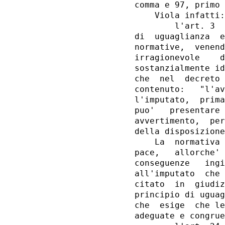
comma e 97, primo 
    Viola infatti:

        l'art. 3  
di  uguaglianza  e
normative,  venend
irragionevole    d
sostanzialmente id
che  nel  decreto 
contenuto:   "l'av
l'imputato,  prima
puo'   presentare 
avvertimento,  per
della disposizione
    La  normativa 
pace,   allorche' 
conseguenze   ingi
all'imputato  che 
citato  in  giudiz
principio di uguag
che  esige  che le
adeguate e congrue