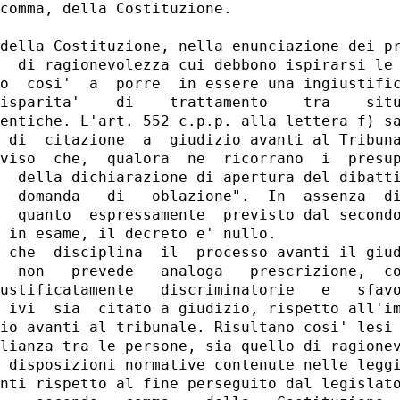
comma, della Costituzione.

della Costituzione, nella enunciazione dei pr
  di ragionevolezza cui debbono ispirarsi le 
o  cosi'  a  porre  in essere una ingiustific
isparita'    di    trattamento    tra    situ
entiche. L'art. 552 c.p.p. alla lettera f) sa
 di  citazione  a  giudizio avanti al Tribuna
viso  che,  qualora  ne  ricorrano  i  presup
  della dichiarazione di apertura del dibatti
  domanda   di   oblazione".  In  assenza  di
  quanto  espressamente  previsto dal secondo
 in esame, il decreto e' nullo.

 che  disciplina  il  processo avanti il giud
  non   prevede   analoga   prescrizione,  co
ustificatamente   discriminatorie   e   sfavo
 ivi  sia  citato a giudizio, rispetto all'im
io avanti al tribunale. Risultano cosi' lesi 
lianza tra le persone, sia quello di ragionev
 disposizioni normative contenute nelle leggi
nti rispetto al fine perseguito dal legislato