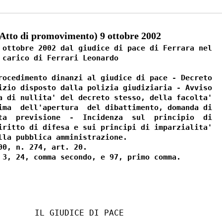
to di promovimento) 9 ottobre 2002
 ottobre 2002 dal giudice di pace di Ferrara nel

 carico di Ferrari Leonardo

rocedimento dinanzi al giudice di pace - Decreto

izio disposto dalla polizia giudiziaria - Avviso

a di nullita' del decreto stesso, della facolta'

ima  dell'apertura  del dibattimento, domanda di

ta  previsione  -  Incidenza  sul  principio  di

iritto di difesa e sui principi di imparzialita'

lla pubblica amministrazione.

0, n. 274, art. 20.

       IL GIUDICE DI PACE
