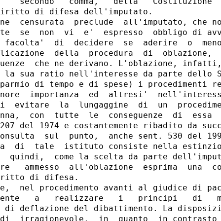
    secondo   comma,   della   Costituzione  
iritto di difesa dell'imputato.

ne  censurata  preclude  all'imputato, che no
te  se  non  vi  e'  espresso  obbligo di avv
 facolta'  di  decidere  se  aderire  o  meno
licazione  della  procedura  di  oblazione,  
uenze  che ne derivano. L'oblazione, infatti,
 la sua ratio nell'interesse da parte dello S
parmio di tempo e di spese) i procedimenti re
nore  importanza  ed  altresi'  nell'interess
i  evitare  la  lungaggine  di  un  procedime
nna,  con  tutte  le  conseguenze  di  essa  
207 del 1974 e costantemente ribadito da succ
onsulta  sul  punto,  anche sent. 530 del 199
a  di  tale  istituto consiste nella estinzio
  quindi,  come la scelta da parte dell'imput
re   ammesso  all'oblazione  esprima  una  co
ritto di difesa.

e,  nel procedimento avanti al giudice di pac
ente   a   realizzare   i   principi   di   m
 di deflazione del dibattimento. La disposizi
di  irragionevole,  in  quanto  in contrasto 