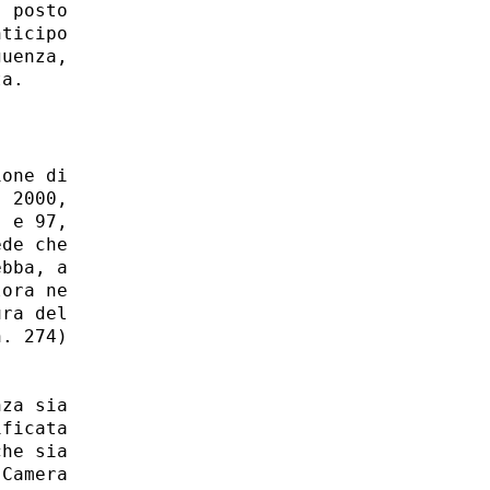
 posto

ticipo

uenza,

one di

 2000,

 e 97,

de che

bba, a

ora ne

ra del

. 274)

za sia

ficata

he sia

Camera
