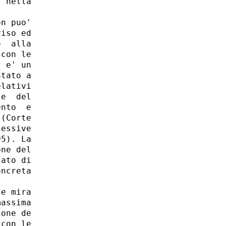
 nella

n puo'

iso ed

  alla

con le

 e' un

tato a

lativi

e  del

nto  e

(Corte

essive

5). La

ne del

ato di

ncreta

e mira

assima

one de

con le
