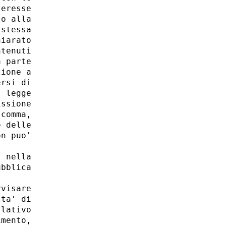
eresse

o alla

stessa

iarato

tenuti

 parte

ione a

rsi di

 legge

ssione

comma,

 delle

n puo'

 nella

bblica

visare

ta' di

lativo

mento,
