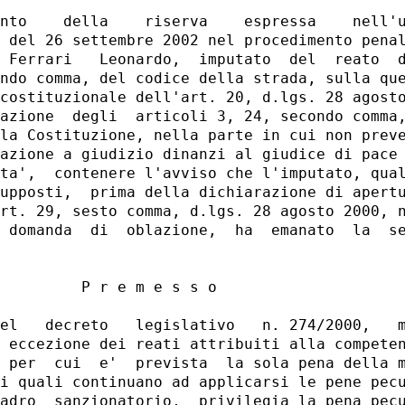
nto    della    riserva    espressa    nell'u
 del 26 settembre 2002 nel procedimento penal
 Ferrari   Leonardo,  imputato  del  reato  d
ndo comma, del codice della strada, sulla que
costituzionale dell'art. 20, d.lgs. 28 agosto
azione  degli  articoli 3, 24, secondo comma,
la Costituzione, nella parte in cui non preve
azione a giudizio dinanzi al giudice di pace 
ta',  contenere l'avviso che l'imputato, qual
upposti,  prima della dichiarazione di apertu
rt. 29, sesto comma, d.lgs. 28 agosto 2000, n
 domanda  di  oblazione,  ha  emanato  la  se
         P r e m e s s o

el   decreto   legislativo   n. 274/2000,   m
 eccezione dei reati attribuiti alla competen
 per  cui  e'  prevista  la sola pena della m
i quali continuano ad applicarsi le pene pecu
adro  sanzionatorio,  privilegia la pena pecu