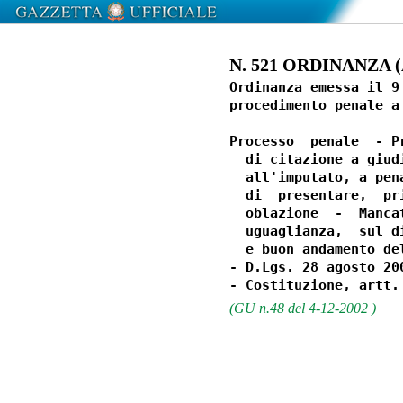
N. 521 ORDINANZA (At
Ordinanza emessa il 9
procedimento penale a
Processo  penale  - P
  di citazione a giud
  all'imputato, a pen
  di  presentare,  pr
  oblazione  -  Manca
  uguaglianza,  sul d
  e buon andamento de
- D.Lgs. 28 agosto 200
(GU n.48 del 4-12-2002 )
                  