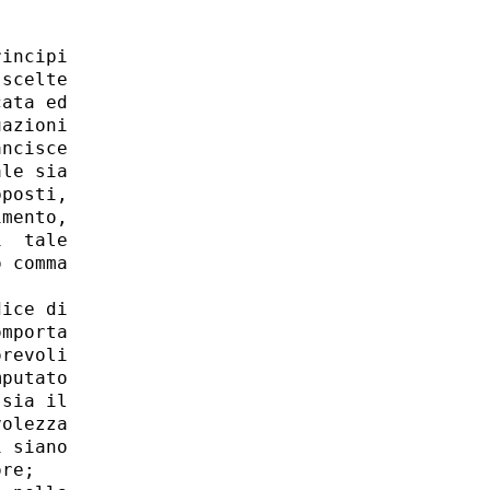
incipi

scelte

ata ed

azioni

ncisce

le sia

posti,

mento,

  tale

 comma

ice di

mporta

revoli

putato

sia il

olezza

 siano

re;
