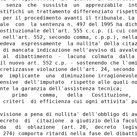
  senza  che  sussista  un  apprezzabile  int
stifichi un trattamento differenziato rispett
 per il procedimento avanti il tribunale. La 
ale  con  la sentenza n. 497 del 1995 ha dich
ostituzionale dell'art. 555 c.c.p. (i cui con
 nell'art. 552, secondo comma, c.p.p.), nella
edeva  espressamente  la nullita' della citaz
 di mancata indicazione nell'avviso di avvale
 al  dibattimento  -  lacuna  colmata  dalla 
il nuovo art. 552 c.p. - sostenendo che l'omi
cretizzasse violazione dell'art. 24, secondo 
e  implicante  una  diminuzione irragionevole
ensive  dell'imputato  rispetto alle quali no
nte la garanzia dell'assistenza tecnica;

    primo    comma,   della   Costituzione,  
 criteri  di efficienza cui ogni attivita' pu
visione a pena di nullita' dell'obbligo di av
ecreto  di  citazione  a giudizio della facol
da   di  oblazione  (art. 20,  decreto  legis
 274) comporta ritardi nella fase del dibatti