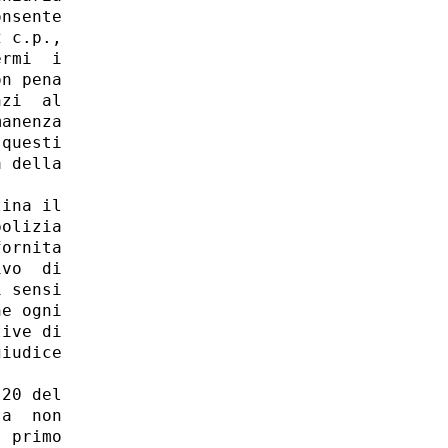
nsente

 c.p.,

rmi  i

n pena

zi  al

anenza

questi

 della

ina il

olizia

ornita

vo  di

 sensi

e ogni

ive di

iudice

20 del

a  non

 primo
