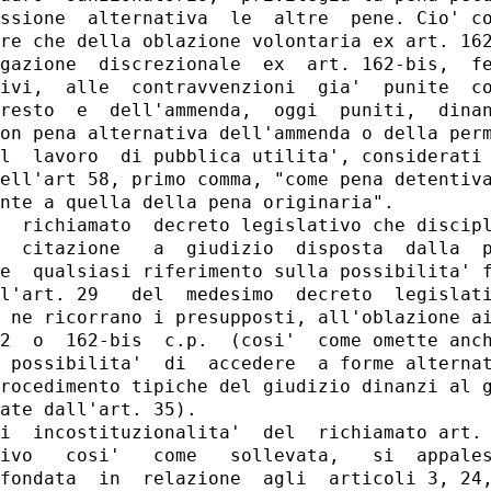
ssione  alternativa  le  altre  pene. Cio' co
re che della oblazione volontaria ex art. 162
gazione  discrezionale  ex  art. 162-bis,  fe
ivi,  alle  contravvenzioni  gia'  punite  co
resto  e  dell'ammenda,  oggi  puniti,  dinan
on pena alternativa dell'ammenda o della perm
l  lavoro  di pubblica utilita', considerati 
ell'art 58, primo comma, "come pena detentiva
nte a quella della pena originaria".

  richiamato  decreto legislativo che discipl
  citazione   a  giudizio  disposta  dalla  p
e  qualsiasi riferimento sulla possibilita' f
l'art. 29   del  medesimo  decreto  legislati
 ne ricorrano i presupposti, all'oblazione ai
2  o  162-bis  c.p.  (cosi'  come omette anch
 possibilita'  di  accedere  a forme alternat
rocedimento tipiche del giudizio dinanzi al g
ate dall'art. 35).

i  incostituzionalita'  del  richiamato art. 
ivo   cosi'   come   sollevata,   si  appales
fondata  in  relazione  agli  articoli 3, 24,