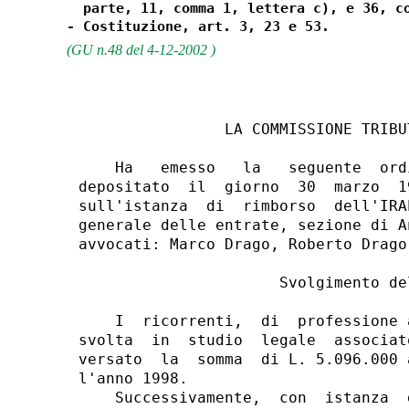
  parte, 11, comma 1, lettera c), e 36, co
(GU n.48 del 4-12-2002 )
                LA COMMISSIONE TRIBU
    Ha   emesso   la   seguente  ord
depositato  il  giorno  30  marzo  1
sull'istanza  di  rimborso  dell'IRA
generale delle entrate, sezione di A
avvocati: Marco Drago, Roberto Drago
                      Svolgimento del
    I  ricorrenti,  di  professione 
svolta  in  studio  legale  associat
versato  la  somma  di L. 5.096.000 
l'anno 1998.

    Successivamente,  con  istanza  