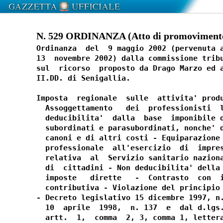
N. 529 ORDINANZA (Atto di promovimento
Ordinanza  del  9 maggio 2002 (pervenuta a
13  novembre 2002) dalla commissione tribu
sul  ricorso  proposto da Drago Marzo ed a
II.DD. di Senigallia.

Imposta  regionale  sulle  attivita' produ
  Assoggettamento   dei  professionisti  l
  deducibilita'  dalla  base  imponibile d
  subordinati e parasubordinati, nonche' d
  canoni e di altri costi - Equiparazione 
  professionale  all'esercizio  di  impres
  relativa  al  Servizio sanitario naziona
  di  cittadini - Non deducibilita' della 
  imposte   dirette   -  Contrasto  con  i
  contributiva - Violazione del principio 
- Decreto legislativo 15 dicembre 1997, n.
  10  aprile  1998,  n. 137  e  dal d.lgs.
  artt.  1,  comma  2, 3, comma 1, lettera