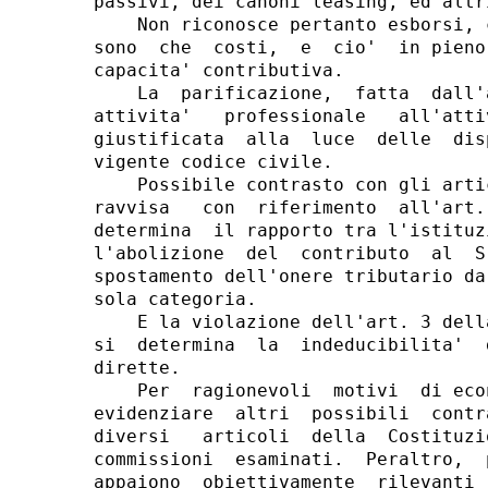
passivi, dei canoni leasing, ed altri
    Non riconosce pertanto esborsi, 
sono  che  costi,  e  cio'  in pieno
capacita' contributiva.

    La  parificazione,  fatta  dall'
attivita'   professionale   all'atti
giustificata  alla  luce  delle  dis
vigente codice civile.

    Possibile contrasto con gli arti
ravvisa   con  riferimento  all'art.
determina  il rapporto tra l'istituz
l'abolizione  del  contributo  al  S
spostamento dell'onere tributario da
sola categoria.

    E la violazione dell'art. 3 dell
si  determina  la  indeducibilita'  
dirette.

    Per  ragionevoli  motivi  di eco
evidenziare  altri  possibili  contr
diversi   articoli  della  Costituzi
commissioni  esaminati.  Peraltro,  
appaiono  obiettivamente  rilevanti 