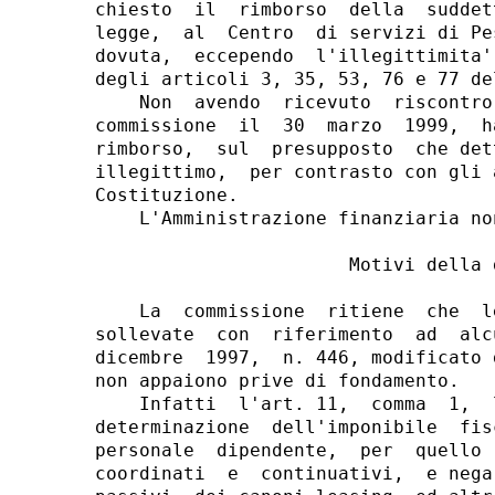
chiesto  il  rimborso  della  suddet
legge,  al  Centro  di servizi di Pe
dovuta,  eccependo  l'illegittimita'
degli articoli 3, 35, 53, 76 e 77 de
    Non  avendo  ricevuto  riscontro
commissione  il  30  marzo  1999,  h
rimborso,  sul  presupposto  che det
illegittimo,  per contrasto con gli 
Costituzione.

    L'Amministrazione finanziaria no
                       Motivi della d
    La  commissione  ritiene  che  l
sollevate  con  riferimento  ad  alc
dicembre  1997,  n. 446, modificato 
non appaiono prive di fondamento.

    Infatti  l'art. 11,  comma  1,  
determinazione  dell'imponibile  fis
personale  dipendente,  per  quello 
coordinati  e  continuativi,  e nega