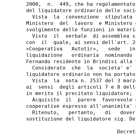
2000,  n.  449, che ha regolamentato
del liquidatore ordinario delle soci
  Vista  la  convenzione  stipulata 
Ministero  del  lavoro  e Ministero 
svolgimento delle funzioni in materi
  Visto  il  verbale  di assemblea s
con  il  quale, ai sensi dell'art. 2
«Cooperativa   Autotir»,   sede   in
liquidazione   ordinaria  nominando 
Fernando residente in Brindisi alla 
  Considerato  che  la  societa' e' 
liquidatore ordinario non ha portato
  Vista  la  nota n. 2537 del 3 marz
ai  sensi  degli articoli 7 e 8 dell
in merito il precitato liquidatore;

  Acquisito  il  parere  favorevole 
cooperative espresso all'unanimita' 
  Ritenuto,   pertanto,   di   dover
sostituzione del liquidatore sig. De
                              Decreta