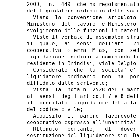
2000,  n.  449, che ha regolamentato
del liquidatore ordinario delle soci
  Vista  la  convenzione  stipulata 
Ministero  del  lavoro  e Ministero 
svolgimento delle funzioni in materi
  Visto il verbale di assemblea stra
il  quale,  ai  sensi  dell'art.  24
cooperativa  «Terra  Mia»,  con  sed
liquidazione  ordinaria nominando li
residente in Brindisi, viale Belgio n
  Considerato  che  la  societa' e' 
liquidatore  ordinario  non  ha  por
diffidato dallo scrivente;

  Vista  la  nota n. 2528 del 3 marz
ai  sensi  degli articoli 7 e 8 dell
il  precitato  liquidatore della fac
del codice civile;

  Acquisito  il  parere  favorevole 
cooperative espresso all'unanimita' 
  Ritenuto   pertanto,   di   dover 
sostituzione del liquidatore sig. Da