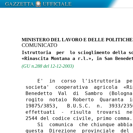
MINISTERO DEL LAVORO E DELLE POLITICHE
COMUNICATO
Istruttoria  per  lo scioglimento della so
(GU n.288 del 12-12-2003)
    E'  in  corso  l'istruttoria  pe
societa'  cooperativa  agricola  «Ri
Benedetto  Val  di  Sambro  (Bologna
rogito  notaio  Roberto  Quaranta  i
19875/3853,   B.U.S.C.  n.  3933/235
effettuati  -  risulta  trovarsi  ne
2544 del codice civile, primo comma.

    Si  comunica  che chiunque abbia
questa  Direzione  provinciale  del 