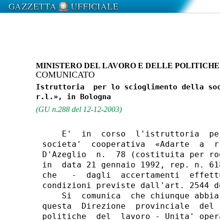
MINISTERO DEL LAVORO E DELLE POLITICHE
COMUNICATO
Istruttoria  per lo scioglimento della soc
(GU n.288 del 12-12-2003)
    E'  in  corso  l'istruttoria  pe
societa'  cooperativa  «Adarte  a  r
D'Azeglio  n.  78 (costituita per ro
in  data 21 gennaio 1992, rep. n. 61
che   -  dagli  accertamenti  effett
condizioni previste dall'art. 2544 d
    Si  comunica  che chiunque abbia
questa  Direzione  provinciale  del 
politiche  del  lavoro - Unita' oper