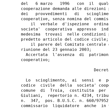
del   6 marzo   1996   con  il  qual
cooperazione demanda alle direzioni 
dei   provvedimenti   di   scioglime
cooperative, senza nomina del commis
    il  verbale  d'ispezione  ordina
societa'  cooperativa  appresso  ind
medesima  trovasi  nelle condizioni 
predetto articolo del codice civile;

    il parere del Comitato centrale 
riunione del 23 gennaio 2003;

  Accertata  l'assenza  di  patrimon
cooperativo;

                              Decreta
  Lo  scioglimento,  ai  sensi  e  p
codice  civile  della  societa' coop
comune  di  Troia,  costituita  per 
Giuliani,  repertorio n. 4234, tribu
n.  347,  pos. B.U.S.C. n. 660/97952
commissario  liquidatore  anche  in 