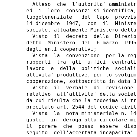
  Atteso  che  l'autorita' amministr
ed  i  loro  consorzi si identifica,
luogotenenziale   del  Capo  provvis
14 dicembre  1947,  con  il  Ministe
sociale, attualmente Ministero della
  Visto  il  decreto  della  Direzio
detto  Ministero  del  6 marzo  1996
degli enti cooperativi;

  Vista  la  convenzione  per la reg
rapporti  tra  gli  uffici  centrali
lavoro  e  della  politiche  sociali
attivita' produttive, per lo svolgim
cooperazione, sottoscritta in data 3
  Visto  il  verbale  di  revisione 
relativo  all'attivita' della societ
da cui risulta che la medesima si tr
precitato art. 2544 del codice civile
  Vista  la  nota ministeriale n. 14
quale,  in  deroga alla circolare mi
il  parere  che  possa  essere  disp
seguito  dell'accertata incapacita' 