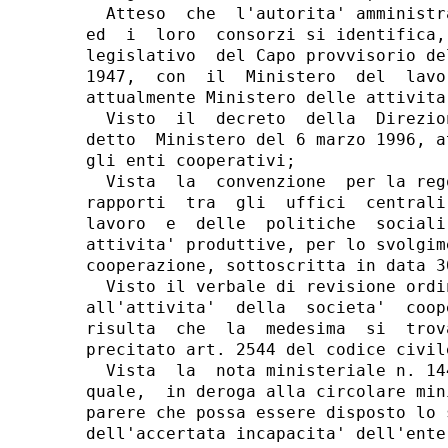
  Atteso  che  l'autorita' amministr
ed  i  loro  consorzi si identifica,
legislativo  del Capo provvisorio de
1947,  con  il  Ministero  del  lavo
attualmente Ministero delle attivita
  Visto  il  decreto  della  Direzio
detto  Ministero del 6 marzo 1996, a
gli enti cooperativi;

  Vista  la  convenzione  per la reg
rapporti  tra  gli  uffici  centrali
lavoro  e  delle  politiche  sociali
attivita' produttive, per lo svolgim
cooperazione, sottoscritta in data 3
  Visto il verbale di revisione ordi
all'attivita'  della  societa'  coop
risulta  che  la  medesima  si  trov
precitato art. 2544 del codice civile
  Vista  la  nota ministeriale n. 14
quale,  in deroga alla circolare min
parere che possa essere disposto lo 
dell'accertata incapacita' dell'ente