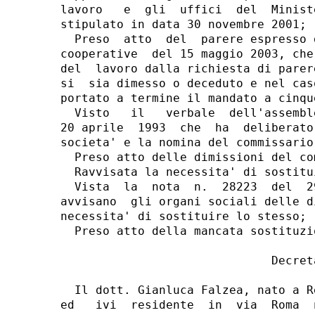
lavoro   e  gli  uffici  del  Minist
stipulato in data 30 novembre 2001;

  Preso  atto  del  parere espresso 
cooperative  del 15 maggio 2003, che
del  lavoro dalla richiesta di parer
si  sia dimesso o deceduto e nel cas
portato a termine il mandato a cinqu
  Visto   il   verbale  dell'assembl
20 aprile  1993  che  ha  deliberato
societa' e la nomina del commissario
  Preso atto delle dimissioni del co
  Ravvisata la necessita' di sostitu
  Vista  la  nota  n.  28223  del  2
avvisano  gli organi sociali delle d
necessita' di sostituire lo stesso;

  Preso atto della mancata sostituzi
                              Decreta
  Il dott. Gianluca Falzea, nato a R
ed   ivi  residente  in  via  Roma  