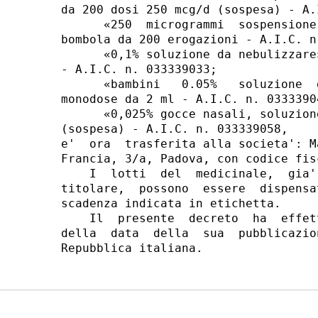
da 200 dosi 250 mcg/d (sospesa) - A.
      «250  microgrammi  sospensione
bombola da 200 erogazioni - A.I.C. n
      «0,1% soluzione da nebulizzare
- A.I.C. n. 033339033;

      «bambini   0.05%   soluzione  
monodose da 2 ml - A.I.C. n. 03333904
      «0,025% gocce nasali, soluzion
(sospesa) - A.I.C. n. 033339058,

e'  ora  trasferita alla societa': M
Francia, 3/a, Padova, con codice fis
    I  lotti  del  medicinale,  gia'
titolare,  possono  essere  dispensa
scadenza indicata in etichetta.

    Il  presente  decreto  ha  effet
della  data  della  sua  pubblicazio