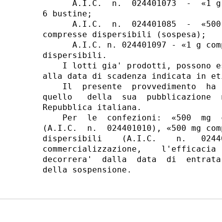
      A.I.C.  n.  024401073  -  «1 g
6 bustine;

      A.I.C.  n.  024401085  -  «500
compresse dispersibili (sospesa);

      A.I.C. n. 024401097 - «1 g com
dispersibili.

    I lotti gia' prodotti, possono e
alla data di scadenza indicata in eti
    Il  presente  provvedimento  ha 
quello   della  sua  pubblicazione  
Repubblica italiana.

    Per  le  confezioni:  «500  mg  
(A.I.C.  n.  024401010), «500 mg com
dispersibili    (A.I.C.    n.   0244
commercializzazione,    l'efficacia 
decorrera'  dalla  data  di  entrata