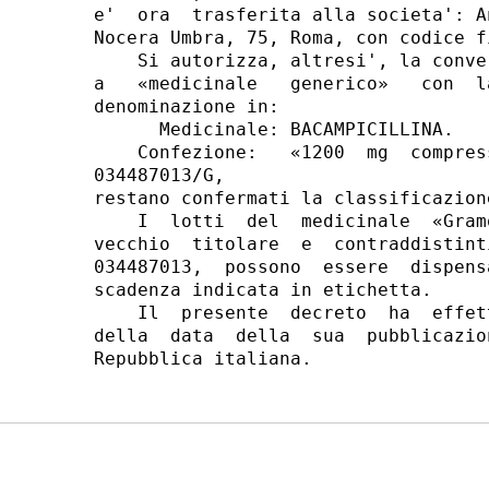
e'  ora  trasferita alla societa': A
Nocera Umbra, 75, Roma, con codice f
    Si autorizza, altresi', la conve
a   «medicinale   generico»   con  l
denominazione in:

      Medicinale: BACAMPICILLINA.

    Confezione:   «1200  mg  compres
034487013/G,

restano confermati la classificazion
    I  lotti  del  medicinale  «Gram
vecchio  titolare  e  contraddistint
034487013,  possono  essere  dispens
scadenza indicata in etichetta.

    Il  presente  decreto  ha  effet
della  data  della  sua  pubblicazio