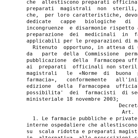
che  allestiscono preparati officina
preparati  magistrali  non  sterili,
che,  per loro caratteristiche, devo
dedicate   cappe   biologiche   di  
incongruenze  e disarmonie rispetto 
preparazione  dei  medicinali  in  f
applicabili per le preparazioni di m
  Ritenuto  opportuno, in attesa di 
da   parte  della  Commissione  perm
pubblicazione  della  Farmacopea uff
ai  preparati  officinali non steril
magistrali   le  «Norme  di  buona  
farmacia»,   conformemente   all'ini
edizione  della  Farmacopea  ufficia
possibilita'  dei  farmacisti  di se
ministeriale 18 novembre 2003;

                              Decreta
                               Art. 1
  1. Le farmacie pubbliche e private
interne ospedaliere che allestiscono
su  scala ridotta e preparati magist
in  alternativa  alle prescrizioni c