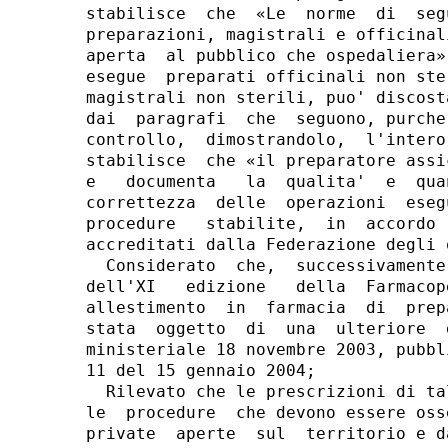
stabilisce  che  «Le  norme  di  seg
preparazioni, magistrali e officinal
aperta  al pubblico che ospedaliera»
esegue  preparati officinali non ste
magistrali non sterili, puo' discost
dai  paragrafi  che  seguono, purche
controllo,  dimostrandolo,  l'intero
stabilisce  che «il preparatore assi
e   documenta   la  qualita'  e  qua
correttezza  delle  operazioni  eseg
procedure   stabilite,  in  accordo 
accreditati dalla Federazione degli 
  Considerato  che,  successivamente
dell'XI   edizione   della  Farmacop
allestimento  in  farmacia  di  prep
stata  oggetto  di  una  ulteriore  
ministeriale 18 novembre 2003, pubbl
11 del 15 gennaio 2004;

  Rilevato che le prescrizioni di ta
le  procedure  che devono essere oss
private  aperte  sul  territorio e d