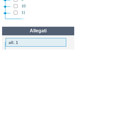
10
11
Allegati
all. 1
art. 1
all. 2
art. 1
all. 3
art. 1
all. 4
art. 1