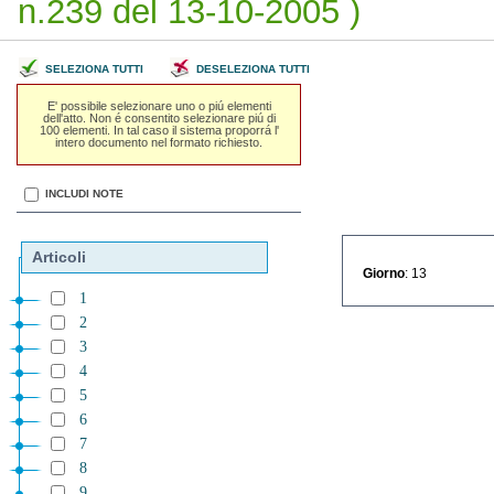
n.239 del 13-10-2005 )
SELEZIONA TUTTI
DESELEZIONA TUTTI
E' possibile selezionare uno o piú elementi
dell'atto. Non é consentito selezionare piú di
100 elementi. In tal caso il sistema proporrá l'
intero documento nel formato richiesto.
INCLUDI NOTE
Articoli
Giorno
: 13
1
2
3
4
5
6
7
8
9