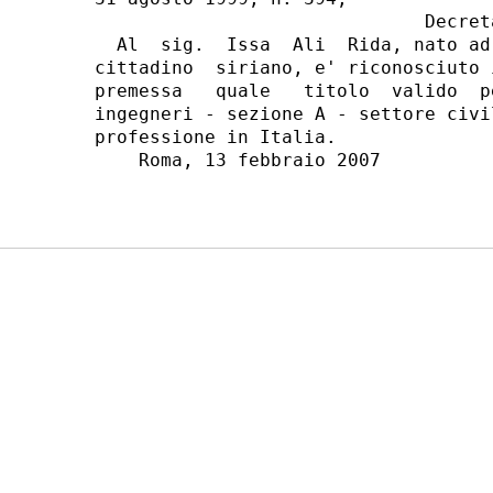
                              Decreta
  Al  sig.  Issa  Ali  Rida, nato ad
cittadino  siriano, e' riconosciuto 
premessa   quale   titolo  valido  p
ingegneri - sezione A - settore civi
professione in Italia.

    Roma, 13 febbraio 2007
