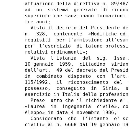
attuazione della direttiva n. 89/48/
ad  un  sistema  generale  di ricono
superiore che sanzionano formazioni 
tre anni;

  Visto il decreto del Presidente de
n.  328,  contenente  «Modifiche ed 
requisiti  per l'ammissione all'esam
per  l'esercizio  di talune professi
relativi ordinamenti»;

  Vista  l'istanza  del  sig.  Issa 
10 gennaio  1959,  cittadino  sirian
dell'art.  49 del decreto del Presid
in  combinato  disposto  con  l'art.
115/1992,  il  riconoscimento  del  
possesso,  conseguito  in  Siria,  a
esercizio in Italia della profession
  Preso  atto che il richiedente e' 
«Laurea  in  ingegneria  civile», co
Aleppo» in data 4 novembre 1986;

  Considerato  che  l'istante  e' sc
civili» al n. 6668 dal 19 gennaio 198