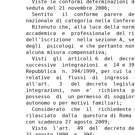
  Viste le conformi determinazioni d
seduta del 21 novembre 2006;

  Sentito   il  conforme  parere  de
nazionale di categoria nella Confere
  Ritenuto che, alla luce della norm
accademica  e  professionale  del ri
dell'iscrizione  nella sezione A, se
degli  psicologi  e che pertanto non
alcuna misura compensativa;

  Visti  gli  articoli 6  del  decre
successive  integrazioni  e  14 e 39
Repubblica  n. 394/1999, per cui la 
relative  ai  flussi  di  ingresso  
all'art.   3   del  decreto  legisla
integrazioni,  non  e'  richiesta  p
possesso  di  un permesso di soggior
autonomo o per motivi familiari;

  Considerato  che  il  richiedente 
rilasciato  dalla  questura di Roma 
con scadenza 27 agosto 2009;

  Visto  l'art.  49  del  decreto de
31 agosto 1999, n. 394;
