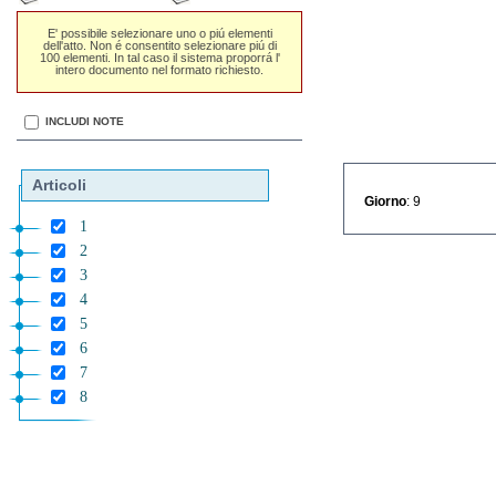
E' possibile selezionare uno o piú elementi
dell'atto. Non é consentito selezionare piú di
100 elementi. In tal caso il sistema proporrá l'
intero documento nel formato richiesto.
INCLUDI NOTE
Articoli
Giorno
: 9
1
2
3
4
5
6
7
8