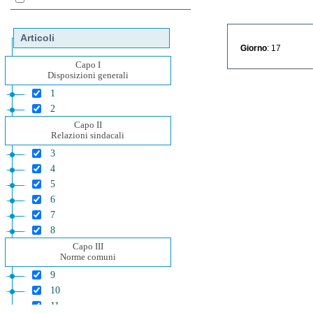
Articoli
Giorno
: 17
Capo I
Disposizioni generali
1
2
Capo II
Relazioni sindacali
3
4
5
6
7
8
Capo III
Norme comuni
9
10
11