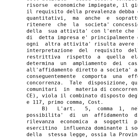
risorse  economiche impiegate, il gi
il requisito della prevalenza debba 
quantitativi,  ma  anche  e  sopratt
ritenere  che  la  societa' concessi
della  sua attivita' con l'ente che 
di  detta impresa e' principalmente 
ogni  altra attivita' risulta avere 
interpretazione  del  requisito  del
restrittiva  rispetto  a  quella  el
determina  un  ampliamento  dei  cas
all'affidamento diretto a societa' a
conseguentemente  comporta  una  eff
concorrenza.  Tale  disposizione, qu
comunitari  in  materia di concorren
CE), viola il combinato disposto deg
e 117, primo comma, Cost.

     B)   L'art.   5,  comma  1,  ne
possibilita'  di  un  affidamento  d
rilevanza  economica  a  soggetti  p
esercitino  influenza dominante i so
della  stessa legge, ossia la Provin