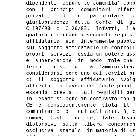
dipendenti  oppure le comunita' comp
con  i  principi  comunitari  riferi
privati,   ed   in   particolare   c
giurisprudenza  della  Corte  di  gi
C-107/98  e  C-26/03.  Infatti,  l'a
qualora ricorrano i seguenti requisi
affidataria  sia  interamente pubbli
sul soggetto affidatario un controll
propri  servizi, ossia un potere ass
e  supervisione  in  modo  tale che 
terzo    rispetto    all'amministraz
considerarsi come uno dei servizi pr
c)  il  soggetto  affidatario  svolg
attivita' in favore dell'ente pubbli
essendo  previsti tali requisiti per
in  esame si pone in contrasto con g
CE  e  conseguentemente  viola  il  
comunitario  di  cui agli artt. 8, c
comma,  Cost.  Inoltre,  tale  dispo
distorsivi  sulla  libera  concorren
esclusiva  statale  in materia di «t