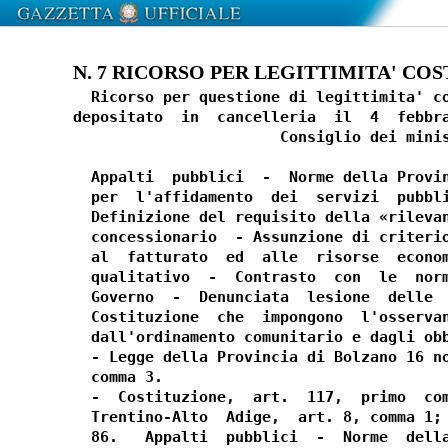
N. 7 RICORSO PER LEGITTIMITA' COST
  Ricorso per questione di legittimita' co
depositato  in  cancelleria  il  4  febbra
                       Consiglio dei minis
  Appalti  pubblici  -  Norme della Provin
  per  l'affidamento  dei  servizi  pubbli
  Definizione del requisito della «rilevan
  concessionario  - Assunzione di criterio
  al  fatturato  ed  alle  risorse  econom
  qualitativo  -  Contrasto  con  le  norm
  Governo  -  Denunciata  lesione  delle  
  Costituzione  che  impongono  l'osservan
  dall'ordinamento comunitario e dagli obb
  - Legge della Provincia di Bolzano 16 no
  comma 3.

  -  Costituzione,  art.  117,  primo  com
  Trentino-Alto  Adige,  art. 8, comma 1; 
  86.   Appalti  pubblici  -  Norme  della