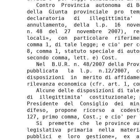
   Contro  Provincia  autonoma  di B
della  Giunta  provinciale  pro  tem
declaratoria   di   illegittimita'  
annullamento,  della  l.p.  16  nove
n. 48  del  27  novembre  2007),  re
locali»,  con  particolare  riferime
comma 1, di tale legge; e cio' per c
8, comma 1, statuto speciale di auto
secondo comma, lett. e) Cost.

   Nel  B.U.R. n. 48/2007 della Prov
pubblicata   la  l.p.  n.12/2007,  c
disposizioni  in  merito di affidame
rilevanza economica (cfr. art. 1, co
   Alcune delle disposizioni di tale
di  illegittimita'  costituzionale; 
Presidente  del  Consiglio  dei  min
difeso,  propone  ricorso  a  codest
127, primo comma, Cost.; e cio' per 
   Si  premette  che  le province au
legislativa  primaria  nella  materi
pubblici  e  loro  gestione»,  ex  a