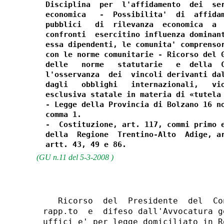
  Disciplina  per  l'affidamento  dei  ser
  economica   -  Possibilita'  di  affidam
  pubblici   di  rilevanza  economica  a  
  confronti  esercitino influenza dominant
  essa dipendenti, le comunita' comprensor
  con le norme comunitarie - Ricorso del G
  delle   norme   statutarie   e  della  C
  l'osservanza  dei  vincoli derivanti dal
  dagli   obblighi   internazionali,   vio
  esclusiva statale in materia di «tutela 
  - Legge della Provincia di Bolzano 16 no
  comma 1.

  -  Costituzione, art. 117, commi primo e
  della  Regione  Trentino-Alto  Adige, ar
(GU n.11 del 5-3-2008 )
   Ricorso  del  Presidente  del  Co
rapp.to  e  difeso dall'Avvocatura g
uffici e' per legge domiciliato in R