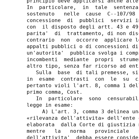
principio deve applicarsi anche alle
In  particolare,  in  tale  sentenza
sostenuto   nelle  cause  C--107/98 
concessione  di  pubblici  servizi i
con  il disposto degli artt. 43 e 49
parita'  di  trattamento, di non dis
contrario  non  occorre  applicare l
appalti pubblici o di concessioni di
un'autorita'  pubblica svolga i comp
incombenti  mediante  propri  strume
altro tipo, senza far ricorso ad ent
   Sulla  base  di tali premesse, si
in  esame  contrasti  con  le  su  c
pertanto violi l'art. 8, comma 1 del
primo comma, Cost.

   In  particolare  sono  censurabil
legge in esame:

     A) L'art. 3, comma 3 delinea un
«rilevanza dell'attivita» dell'ente 
elaborata  dalla Corte di giustizia 
mentre   la   norma   provinciale   
dell'attivita'  debba essere conside