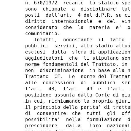
n. 670/1972  recante  lo statuto spe
sono  chiamate  a  disciplinare  tal
posti  dall'art.  4 del d.P.R. su ci
diritto  internazionale  e  del  vin
considerato  che  la  materia  e'  o
comunitario.

   Infatti,  nonostante  il  fatto  
pubblici  servizi, allo stadio attua
esclusi  dalla  sfera di applicazion
aggiudicatori  che  li stipulano son
norme fondamentali del Trattato, in 
non  discriminazione  in base alla n
Trattato  CE.  Le  norme del Trattat
alle  concessioni  di  pubblici  ser
l'art.  43,  l'art.  49  e  l'art.  
posizione assunta dalla Corte di giu
in cui, richiamando la propria giuri
il principio della parita' di tratta
di  consentire  che  tutti  gli  off
possibilita'  nella  formulazione  d
prescindere   dalla   loro  nazional