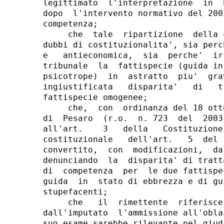
legittimato  l'interpretazione  in  
dopo  l'intervento normativo del 200
competenza;

     che  tale  ripartizione  della 
dubbi di costituzionalita', sia perc
e   antieconomica,  sia  perche'  ir
tribunale  la  fattispecie (guida in
psicotrope)  in  astratto  piu'  gra
ingiustificata   disparita'   di   t
fattispecie omogenee;

     che,  con  ordinanza del 18 ott
di  Pesaro  (r.o.  n. 723  del  2003
all'art.    3   della   Costituzione
costituzionale   dell'art.   5  del 
convertito,  con  modificazioni,  da
denunciando  la  disparita' di tratt
di  competenza  per  le due fattispe
guida  in  stato di ebbrezza e di gu
stupefacenti;

     che   il  rimettente  riferisce
dall'imputato  l'ammissione all'obla
suo esame sarebbe rilevante nel giudi