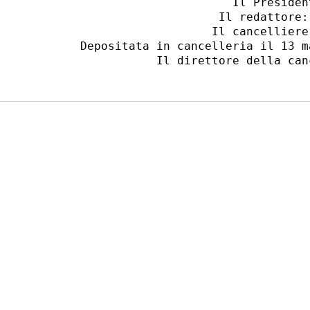
                         Il President
                       Il redattore: 
                      Il cancelliere:
   Depositata in cancelleria il 13 ma