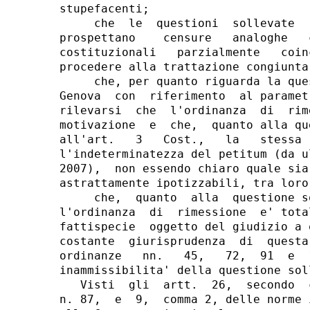
stupefacenti;

     che  le  questioni  sollevate  
prospettano    censure   analoghe   
costituzionali   parzialmente   coin
procedere alla trattazione congiunta
     che, per quanto riguarda la que
Genova  con  riferimento  al paramet
rilevarsi  che  l'ordinanza  di  rim
motivazione  e  che,  quanto alla qu
all'art.   3   Cost.,   la   stessa 
l'indeterminatezza del petitum (da u
2007),  non essendo chiaro quale sia
astrattamente ipotizzabili, tra loro
     che,  quanto  alla  questione s
l'ordinanza  di  rimessione  e' tota
fattispecie  oggetto del giudizio a 
costante  giurisprudenza  di  questa
ordinanze   nn.   45,   72,  91  e  
inammissibilita' della questione soll
   Visti  gli  artt.  26,  secondo  
n. 87,  e  9,  comma 2, delle norme 