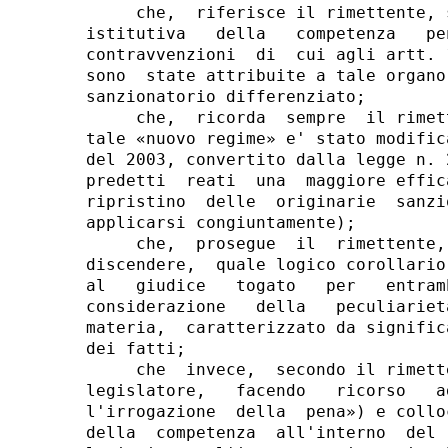
     che,  riferisce il rimettente, 
istitutiva   della   competenza   pe
contravvenzioni  di  cui agli artt. 
sono  state attribuite a tale organo
sanzionatorio differenziato;

     che,  ricorda  sempre  il rimet
tale «nuovo regime» e' stato modific
del 2003, convertito dalla legge n. 
predetti  reati  una  maggiore effic
ripristino  delle  originarie  sanzi
applicarsi congiuntamente);

     che,  prosegue  il  rimettente,
discendere,  quale logico corollario
al   giudice   togato   per   entram
considerazione   della   peculiariet
materia,  caratterizzato da signific
dei fatti;

     che  invece,  secondo il rimett
legislatore,   facendo   ricorso   a
l'irrogazione  della  pena») e collo
della  competenza  all'interno  del 