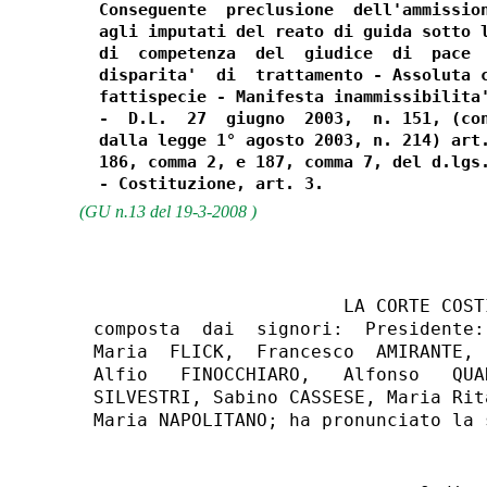
  Conseguente  preclusione  dell'ammission
  agli imputati del reato di guida sotto l
  di  competenza  del  giudice  di  pace  
  disparita'  di  trattamento - Assoluta c
  fattispecie - Manifesta inammissibilita'
  -  D.L.  27  giugno  2003,  n. 151, (con
  dalla legge 1° agosto 2003, n. 214) art.
  186, comma 2, e 187, comma 7, del d.lgs.
(GU n.13 del 19-3-2008 )
                       LA CORTE COSTI
composta  dai  signori:  Presidente:
Maria  FLICK,  Francesco  AMIRANTE, 
Alfio   FINOCCHIARO,   Alfonso   QUA
SILVESTRI, Sabino CASSESE, Maria Rit