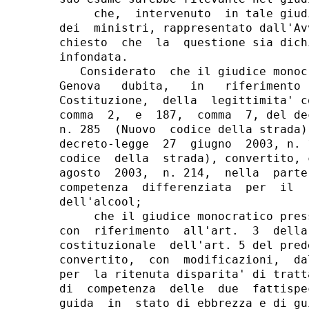
     che,  intervenuto  in tale giud
dei  ministri, rappresentato dall'Av
chiesto  che  la  questione sia dich
infondata.

   Considerato  che il giudice monoc
Genova   dubita,   in   riferimento 
Costituzione,  della  legittimita' c
comma  2,  e  187,  comma  7, del de
n. 285  (Nuovo  codice della strada)
decreto-legge  27  giugno  2003, n. 
codice  della  strada), convertito, 
agosto  2003,  n. 214,  nella  parte
competenza  differenziata  per  il  
dell'alcool;

     che il giudice monocratico pres
con  riferimento  all'art.  3  della
costituzionale  dell'art. 5 del pred
convertito,  con  modificazioni,  da
per  la ritenuta disparita' di tratt
di  competenza  delle  due  fattispe
guida  in  stato di ebbrezza e di gu