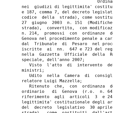
                              Ordinan
nei  giudizi di legittimita' costitu
e 187, comma 7, del decreto legislat
codice  della  strada), come sostitu
27  giugno  2003  n. 151  (Modifiche
strada),  convertito,  con modificaz
n. 214,  promossi  con  ordinanze  d
Genova nel procedimento penale a car
dal  Tribunale  di  Pesaro  nel proc
iscritte  ai  nn.  647 e 723 del reg
nella  Gazzetta  Ufficiale  della  R
speciale, dell'anno 2007;

   Visto  l'atto  di  intervento  de
ministri;

   Udito  nella  Camera  di  consigl
relatore Luigi Mazzella;

   Ritenuto  che,  con  ordinanza  d
ordinario   di  Genova  (r.o.  n. 64
riferimento  agli  articoli  3  e 24
legittimita' costituzionale degli ar
del  decreto  legislativo  30 aprile
strada),  come  sostituiti  dall'art