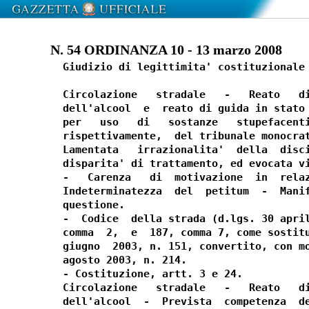
N. 54 ORDINANZA 10 - 13 marzo 2008
  Giudizio di legittimita' costituzionale 
  Circolazione   stradale   -   Reato   di
  dell'alcool  e  reato di guida in stato 
  per   uso   di   sostanze   stupefacenti
  rispettivamente,  del tribunale monocrat
  Lamentata   irrazionalita'  della  disci
  disparita' di trattamento, ed evocata vi
  -   Carenza   di  motivazione  in  relaz
  Indeterminatezza  del  petitum  -  Manif
  questione.

  -  Codice  della strada (d.lgs. 30 april
  comma  2,  e  187, comma 7, come sostitu
  giugno  2003, n. 151, convertito, con mo
  agosto 2003, n. 214.

  - Costituzione, artt. 3 e 24.

  Circolazione   stradale   -   Reato   di
  dell'alcool  -  Prevista  competenza  de