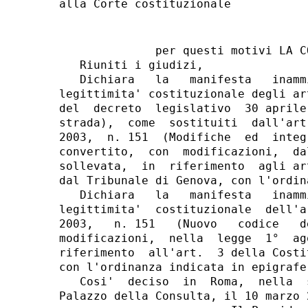
              per questi motivi LA C
   Riuniti i giudizi,

   Dichiara   la   manifesta   inamm
legittimita' costituzionale degli ar
del  decreto  legislativo  30 aprile
strada),  come  sostituiti  dall'art
2003,  n. 151  (Modifiche  ed  integ
convertito,  con  modificazioni,  da
sollevata,  in  riferimento  agli ar
dal Tribunale di Genova, con l'ordin
   Dichiara   la   manifesta   inamm
legittimita'  costituzionale  dell'a
2003,   n. 151   (Nuovo   codice   d
modificazioni,  nella  legge  1°  ag
riferimento  all'art.  3 della Costi
con l'ordinanza indicata in epigrafe.
   Cosi'  deciso  in  Roma,  nella  
Palazzo della Consulta, il 10 marzo 2