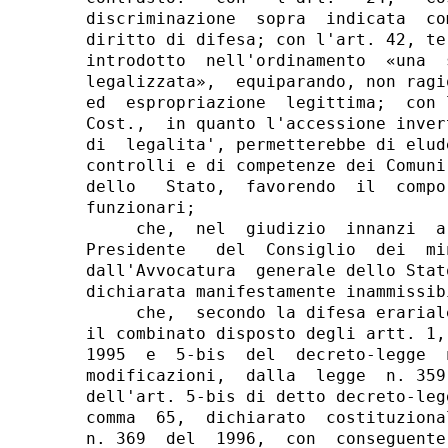
discriminazione  sopra  indicata  co
diritto di difesa; con l'art. 42, te
introdotto  nell'ordinamento  «una  
legalizzata»,  equiparando, non ragi
ed  espropriazione  legittima;  con 
Cost.,  in quanto l'accessione inver
di  legalita', permetterebbe di elud
controlli e di competenze dei Comuni
dello   Stato,  favorendo  il  compo
funzionari;

     che,  nel  giudizio  innanzi  a
Presidente   del  Consiglio  dei  mi
dall'Avvocatura  generale dello Stat
dichiarata manifestamente inammissibi
     che,  secondo la difesa erarial
il combinato disposto degli artt. 1,
1995  e  5-bis  del  decreto-legge  
modificazioni,  dalla  legge  n. 359
dell'art. 5-bis di detto decreto-leg
comma  65,  dichiarato  costituziona
n. 369  del  1996,  con  conseguente