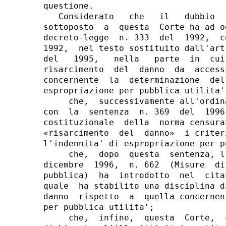
questione.

   Considerato   che   il   dubbio  
sottoposto  a  questa  Corte ha ad o
decreto-legge  n. 333  del  1992,  c
1992,  nel testo sostituito dall'art
del   1995,   nella   parte  in  cui
risarcimento  del  danno  da  access
concernente  la  determinazione  del
espropriazione per pubblica utilita';
     che,  successivamente all'ordin
con  la  sentenza  n. 369  del  1996
costituzionale  della  norma censura
«risarcimento  del  danno»  i criter
l'indennita' di espropriazione per p
     che,  dopo  questa  sentenza, l
dicembre  1996,  n. 662  (Misure  di
pubblica)  ha  introdotto  nel  cita
quale  ha stabilito una disciplina d
danno  rispetto  a  quella concernen
per pubblica utilita';

     che,  infine,  questa  Corte,  