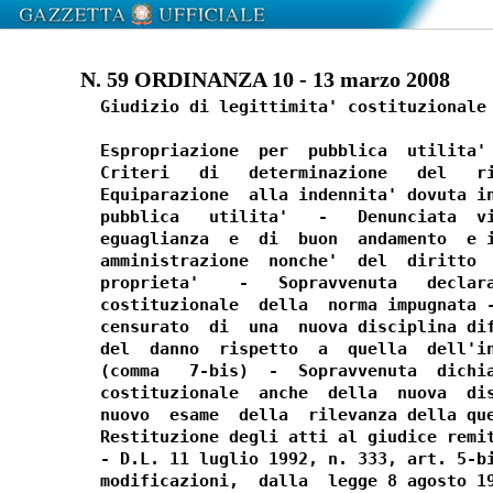
N. 59 ORDINANZA 10 - 13 marzo 2008
  Giudizio di legittimita' costituzionale 
  Espropriazione  per  pubblica  utilita' 
  Criteri   di   determinazione   del   ri
  Equiparazione  alla indennita' dovuta in
  pubblica   utilita'   -   Denunciata  vi
  eguaglianza  e  di  buon  andamento  e i
  amministrazione  nonche'  del  diritto  
  proprieta'    -   Sopravvenuta   declara
  costituzionale  della  norma impugnata -
  censurato  di  una  nuova disciplina dif
  del  danno  rispetto  a  quella  dell'in
  (comma   7-bis)  -  Sopravvenuta  dichia
  costituzionale  anche  della  nuova  dis
  nuovo  esame  della  rilevanza della que
  Restituzione degli atti al giudice remit
  - D.L. 11 luglio 1992, n. 333, art. 5-bi
  modificazioni,  dalla  legge 8 agosto 19