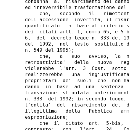
condanna  al  risarcimento del danno
ed irreversibile trasformazione del f
     che,   secondo   il   rimettent
dell'accessione  invertita, il risar
quantificato  in  base al criterio s
dei  citati artt. 1, comma 65, e 5-b
6,  del  decreto-legge n. 333 del 19
del  1992,  nel  testo  sostituito d
n. 549 del 1995);

     che,   a   suo   avviso,  la  n
retroattivita'   della   nuova   reg
violerebbe  l'art.  3  Cost.  sotto 
realizzerebbe   una   ingiustificata
proprietari  dei  suoli  che  non ha
danno  in  base  ad  una  sentenza  
transazione  stipulata  anteriorment
n. 333  del 1992; in secondo luogo, 
l'entita'  del  risarcimento  del  d
illegittima   della   Pubblica   amm
espropriazione;

     che  il  citato  art.  5-bis,  
contrasto:   con   l'art.   24,   Co