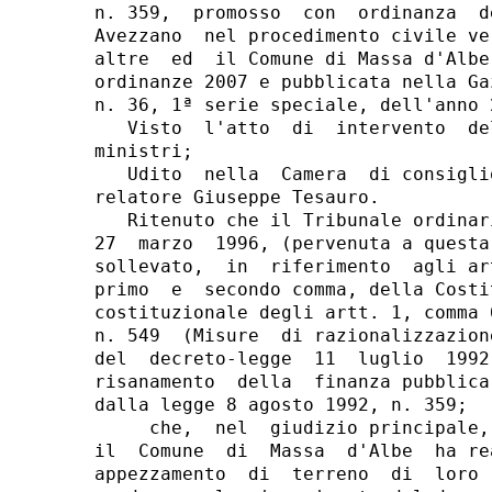
n. 359,  promosso  con  ordinanza  d
Avezzano  nel procedimento civile ve
altre  ed  il Comune di Massa d'Albe
ordinanze 2007 e pubblicata nella Ga
n. 36, 1ª serie speciale, dell'anno 2
   Visto  l'atto  di  intervento  de
ministri;

   Udito  nella  Camera  di consigli
relatore Giuseppe Tesauro.

   Ritenuto che il Tribunale ordinar
27  marzo  1996, (pervenuta a questa
sollevato,  in  riferimento  agli ar
primo  e  secondo comma, della Costi
costituzionale degli artt. 1, comma 
n. 549  (Misure  di razionalizzazion
del  decreto-legge  11  luglio  1992
risanamento  della  finanza pubblica
dalla legge 8 agosto 1992, n. 359;

     che,  nel  giudizio principale,
il  Comune  di  Massa  d'Albe  ha re
appezzamento  di  terreno  di  loro 