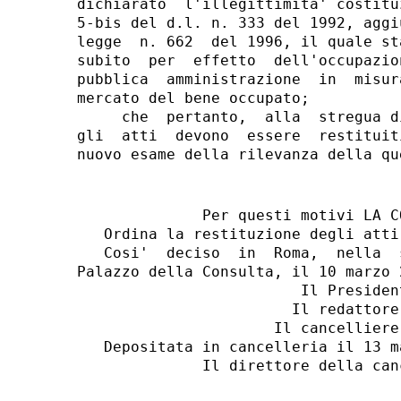
dichiarato  l'illegittimita' costitu
5-bis del d.l. n. 333 del 1992, aggi
legge  n. 662  del 1996, il quale st
subito  per  effetto  dell'occupazio
pubblica  amministrazione  in  misur
mercato del bene occupato;

     che  pertanto,  alla  stregua d
gli  atti  devono  essere  restituit
              Per questi motivi LA C
   Ordina la restituzione degli atti
   Cosi'  deciso  in  Roma,  nella  
Palazzo della Consulta, il 10 marzo 2
                         Il President
                        Il redattore:
                      Il cancelliere:
   Depositata in cancelleria il 13 ma