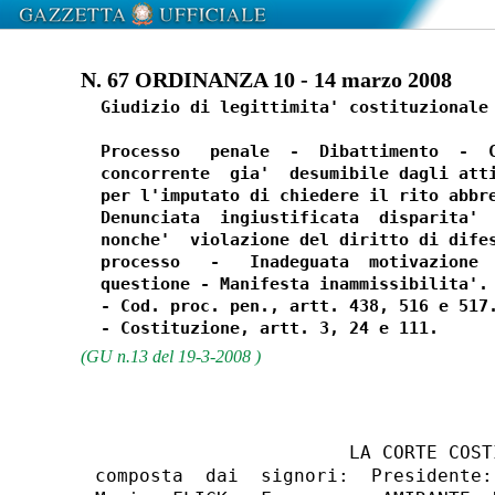
N. 67 ORDINANZA 10 - 14 marzo 2008
  Giudizio di legittimita' costituzionale 
  Processo   penale  -  Dibattimento  -  C
  concorrente  gia'  desumibile dagli atti
  per l'imputato di chiedere il rito abbre
  Denunciata  ingiustificata  disparita'  
  nonche'  violazione del diritto di difes
  processo   -   Inadeguata  motivazione  
  questione - Manifesta inammissibilita'.

  - Cod. proc. pen., artt. 438, 516 e 517.
(GU n.13 del 19-3-2008 )
                       LA CORTE COSTI
composta  dai  signori:  Presidente: