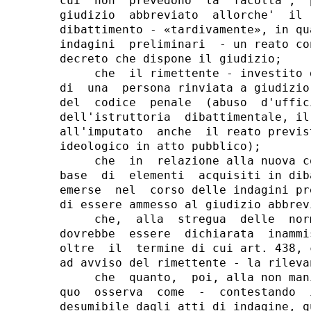
cui  non  prevedono  la  facolta',  
giudizio  abbreviato  allorche'  il 
dibattimento - «tardivamente», in qu
indagini  preliminari  - un reato co
decreto che dispone il giudizio;

     che  il rimettente - investito 
di  una  persona rinviata a giudizio
del  codice  penale  (abuso  d'uffic
dell'istruttoria  dibattimentale, il
all'imputato  anche  il reato previs
ideologico in atto pubblico);

     che  in  relazione alla nuova c
base  di  elementi  acquisiti in dib
emerse  nel  corso delle indagini pr
di essere ammesso al giudizio abbrevi
     che,  alla  stregua  delle  nor
dovrebbe  essere  dichiarata  inammi
oltre  il  termine di cui art. 438, 
ad avviso del rimettente - la rileva
     che  quanto,  poi, alla non man
quo  osserva  come  -  contestando  
desumibile dagli atti di indagine, q