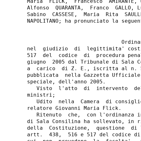
Maria  FLICK,  Francesco  AMIRANTE, 
Alfonso  QUARANTA,  Franco  GALLO, L
Sabino  CASSESE,  Maria  Rita  SAULL
                              Ordinan
nel  giudizio  di  legittimita' cost
517  del  codice  di  procedura pena
giugno  2005 dal Tribunale di Sala C
a  carico  di Z. E., iscritta al n. 
pubblicata  nella Gazzetta Ufficiale
speciale, dell'anno 2005.

   Visto  l'atto  di  intervento  de
ministri;

   Udito  nella  Camera  di consigli
relatore Giovanni Maria Flick.

   Ritenuto  che,  con l'ordinanza i
di Sala Consilina ha sollevato, in r
della  Costituzione,  questione  di 
artt.  438,  516 e 517 del codice di