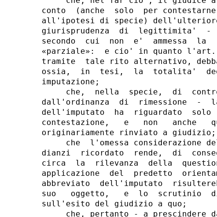
     che, nel far cio', il giudice a
conto  (anche  solo  per contestarne
all'ipotesi di specie) dell'ulterior
giurisprudenza  di  legittimita'  - 
secondo  cui  non  e'  ammessa  la  
«parziale»:  e cio' in quanto l'art.
tramite  tale rito alternativo, debb
ossia,  in  tesi,  la  totalita'  de
imputazione;

     che,  nella  specie,  di  contr
dall'ordinanza  di  rimessione  -  l
dell'imputato  ha  riguardato  solo 
contestazione,   e   non   anche   q
originariamente rinviato a giudizio;

     che  l'omessa considerazione de
dianzi  ricordato  rende,  di  conse
circa  la  rilevanza  della  questio
applicazione  del  predetto  orienta
abbreviato  dell'imputato  risultere
suo   oggetto,   e  lo  scrutinio  d
sull'esito del giudizio a quo;

     che, pertanto - a prescindere d