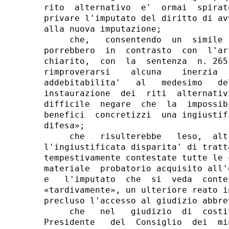
rito  alternativo  e'  ormai  spirat
privare l'imputato del diritto di av
alla nuova imputazione;

     che,   consentendo  un  simile 
porrebbero  in  contrasto  con  l'ar
chiarito,  con  la  sentenza  n. 265
rimproverarsi    alcuna    inerzia  
addebitabilita'   al   medesimo   de
instaurazione  dei  riti  alternativ
difficile  negare  che  la  impossib
benefici  concretizzi  una ingiustif
difesa»;

     che   risulterebbe   leso,  alt
l'ingiustificata disparita' di tratt
tempestivamente contestate tutte le 
materiale  probatorio acquisito all'
e   l'imputato  che  si  veda  conte
«tardivamente», un ulteriore reato i
precluso l'accesso al giudizio abbrev
     che   nel   giudizio  di  costi
Presidente   del  Consiglio  dei  mi