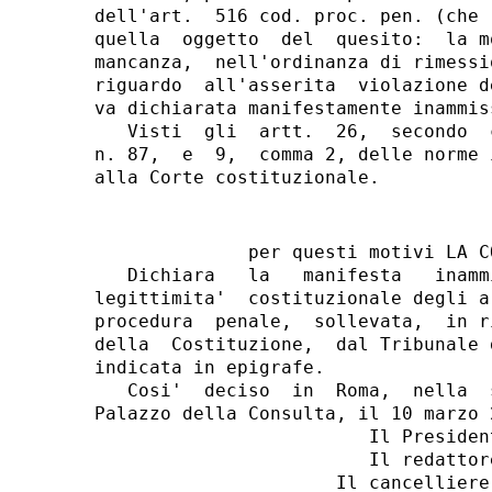
dell'art.  516 cod. proc. pen. (che 
quella  oggetto  del  quesito:  la m
mancanza,  nell'ordinanza di rimessi
riguardo  all'asserita  violazione d
va dichiarata manifestamente inammiss
   Visti  gli  artt.  26,  secondo  
n. 87,  e  9,  comma 2, delle norme 
              per questi motivi LA C
   Dichiara   la   manifesta   inamm
legittimita'  costituzionale degli a
procedura  penale,  sollevata,  in r
della  Costituzione,  dal Tribunale 
indicata in epigrafe.

   Cosi'  deciso  in  Roma,  nella  
Palazzo della Consulta, il 10 marzo 2
                         Il President
                         Il redattore
                      Il cancelliere: