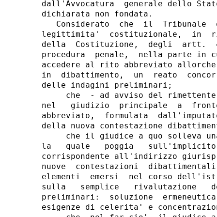
dall'Avvocatura  generale dello Stat
dichiarata non fondata.

   Considerato  che  il  Tribunale  
legittimita'  costituzionale,  in  r
della  Costituzione,  degli  artt.  
procedura  penale,  nella parte in c
accedere al rito abbreviato allorche
in  dibattimento,  un  reato  concor
delle indagini preliminari;

     che  - ad avviso del rimettente
nel   giudizio  principale  a  front
abbreviato,  formulata  dall'imputat
della nuova contestazione dibattiment
     che il giudice a quo solleva un
la   quale   poggia   sull'implicito
corrispondente all'indirizzo giurisp
nuove  contestazioni  dibattimentali
elementi  emersi  nel corso dell'ist
sulla   semplice   rivalutazione   d
preliminari:  soluzione  ermeneutica
esigenze di celerita' e concentrazio