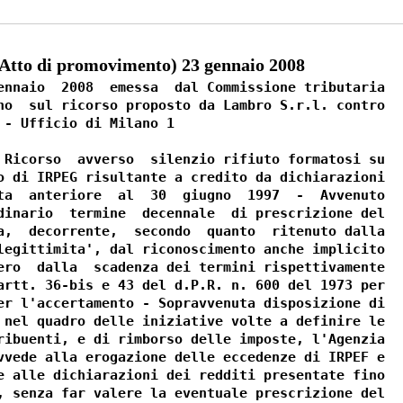
tto di promovimento) 23 gennaio 2008
ennaio  2008  emessa  dal Commissione tributaria

no  sul ricorso proposto da Lambro S.r.l. contro

 - Ufficio di Milano 1

 Ricorso  avverso  silenzio rifiuto formatosi su

o di IRPEG risultante a credito da dichiarazioni

ta  anteriore  al  30  giugno  1997  -  Avvenuto

dinario  termine  decennale  di prescrizione del

a,  decorrente,  secondo  quanto  ritenuto dalla

legittimita', dal riconoscimento anche implicito

ero  dalla  scadenza dei termini rispettivamente

artt. 36-bis e 43 del d.P.R. n. 600 del 1973 per

er l'accertamento - Sopravvenuta disposizione di

 nel quadro delle iniziative volte a definire le

ribuenti, e di rimborso delle imposte, l'Agenzia

vvede alla erogazione delle eccedenze di IRPEF e

e alle dichiarazioni dei redditi presentate fino

, senza far valere la eventuale prescrizione del
