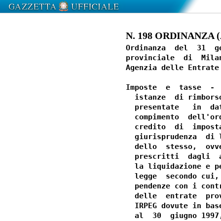
N. 198 ORDINANZA (A
Ordinanza  del  31  g
provinciale  di  Mila
Agenzia delle Entrate
Imposte  e  tasse  - 
  istanze  di rimbors
  presentate   in  da
  compimento  dell'or
  credito  di  impost
  giurisprudenza  di 
  dello  stesso,  ovv
  prescritti  dagli  
  la liquidazione e p
  legge  secondo cui,
  pendenze con i cont
  delle  entrate  pro
  IRPEG dovute in bas
  al  30  giugno 1997