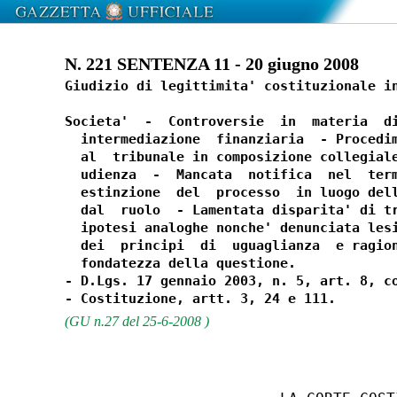
N. 221 SENTENZA 11 - 20 giugno 2008
Giudizio di legittimita' costituzionale in
Societa'  -  Controversie  in  materia  di
  intermediazione  finanziaria  - Procedim
  al  tribunale in composizione collegiale
  udienza  -  Mancata  notifica  nel  term
  estinzione  del  processo  in luogo dell
  dal  ruolo  - Lamentata disparita' di tr
  ipotesi analoghe nonche' denunciata lesi
  dei  principi  di  uguaglianza  e ragion
  fondatezza della questione.

- D.Lgs. 17 gennaio 2003, n. 5, art. 8, co
(GU n.27 del 25-6-2008 )