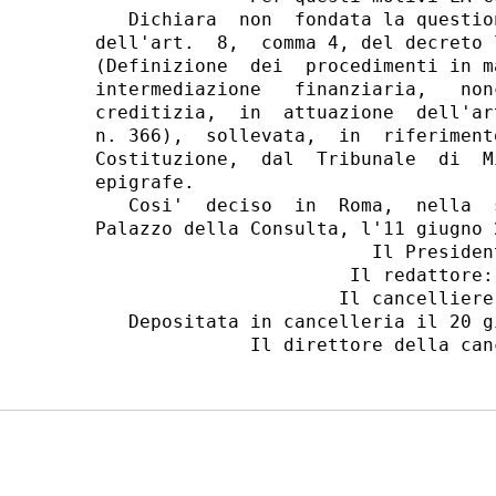
   Dichiara  non  fondata la questio
dell'art.  8,  comma 4, del decreto 
(Definizione  dei  procedimenti in m
intermediazione   finanziaria,   non
creditizia,  in  attuazione  dell'ar
n. 366),  sollevata,  in  riferiment
Costituzione,  dal  Tribunale  di  M
epigrafe.

   Cosi'  deciso  in  Roma,  nella  
Palazzo della Consulta, l'11 giugno 2
                         Il President
                       Il redattore: 
                      Il cancelliere:
   Depositata in cancelleria il 20 gi