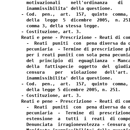
  motivazionali    nell'ordinanza    di   
  inammissibilita' della questione.

- Cod.  pen.,  art.  157,  quinto  comma, 
  della  legge  5  dicembre  2005,  n. 251
  comma 3, della stessa legge.

- Costituzione, art. 3.

Reati e pene - Prescrizione - Reati di com
  -  Reati  puniti  con  pena diversa da q
  pecuniaria  - Termine di prescrizione pi
  per i reati puniti con sola pena pecunia
  del  principio  di  eguaglianza  - Manca
  della  fattispecie  oggetto  del  giudiz
  censura    per   violazione   dell'art. 
  inammissibilita' della questione.

- Cod.  pen.,  art.  157,  quinto  comma, 
  della legge 5 dicembre 2005, n. 251.

- Costituzione, art. 3.

Reati e pene - Prescrizione - Reati di com
  -  Reati  puniti  con  pena diversa da q
  pecuniaria  -  Termine  di  prescrizione
  estensione  a  tutti  i  reati  di compe
  Denunciata  irragionevolezza - Censura g