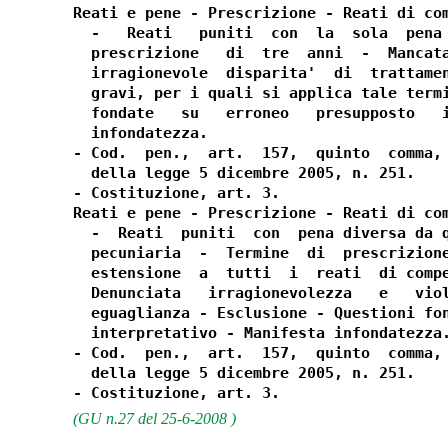
Reati e pene - Prescrizione - Reati di com
  -   Reati   puniti  con  la  sola  pena 
  prescrizione   di  tre  anni  -  Mancata
  irragionevole  disparita'  di  trattamen
  gravi, per i quali si applica tale termi
  fondate   su   erroneo   presupposto   i
  infondatezza.

- Cod.  pen.,  art.  157,  quinto  comma, 
  della legge 5 dicembre 2005, n. 251.

- Costituzione, art. 3.

Reati e pene - Prescrizione - Reati di com
  -  Reati  puniti  con  pena diversa da q
  pecuniaria  -  Termine  di  prescrizione
  estensione  a  tutti  i  reati  di compe
  Denunciata   irragionevolezza   e   viol
  eguaglianza - Esclusione - Questioni fon
  interpretativo - Manifesta infondatezza.
- Cod.  pen.,  art.  157,  quinto  comma, 
  della legge 5 dicembre 2005, n. 251.

(GU n.27 del 25-6-2008 )