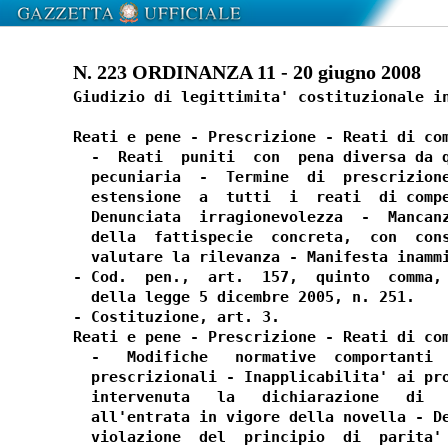
N. 223 ORDINANZA 11 - 20 giugno 2008
Giudizio di legittimita' costituzionale in
Reati e pene - Prescrizione - Reati di com
  -  Reati  puniti  con  pena diversa da q
  pecuniaria  -  Termine  di  prescrizione
  estensione  a  tutti  i  reati  di compe
  Denunciata  irragionevolezza  -  Mancanz
  della  fattispecie  concreta,  con  cons
  valutare la rilevanza - Manifesta inammi
- Cod.  pen.,  art.  157,  quinto  comma, 
  della legge 5 dicembre 2005, n. 251.

- Costituzione, art. 3.

Reati e pene - Prescrizione - Reati di com
  -   Modifiche   normative  comportanti  
  prescrizionali - Inapplicabilita' ai pro
  intervenuta   la   dichiarazione   di   
  all'entrata in vigore della novella - De
  violazione  del  principio  di  parita' 