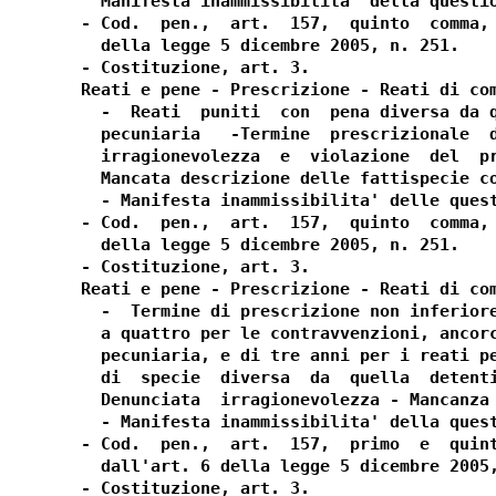
  Manifesta inammissibilita' della questio
- Cod.  pen.,  art.  157,  quinto  comma, 
  della legge 5 dicembre 2005, n. 251.

- Costituzione, art. 3.

Reati e pene - Prescrizione - Reati di com
  -  Reati  puniti  con  pena diversa da q
  pecuniaria   -Termine  prescrizionale  d
  irragionevolezza  e  violazione  del  pr
  Mancata descrizione delle fattispecie co
  - Manifesta inammissibilita' delle quest
- Cod.  pen.,  art.  157,  quinto  comma, 
  della legge 5 dicembre 2005, n. 251.

- Costituzione, art. 3.

Reati e pene - Prescrizione - Reati di com
  -  Termine di prescrizione non inferiore
  a quattro per le contravvenzioni, ancorc
  pecuniaria, e di tre anni per i reati pe
  di  specie  diversa  da  quella  detenti
  Denunciata  irragionevolezza - Mancanza 
  - Manifesta inammissibilita' della quest
- Cod.  pen.,  art.  157,  primo  e  quint
  dall'art. 6 della legge 5 dicembre 2005,
- Costituzione, art. 3.
