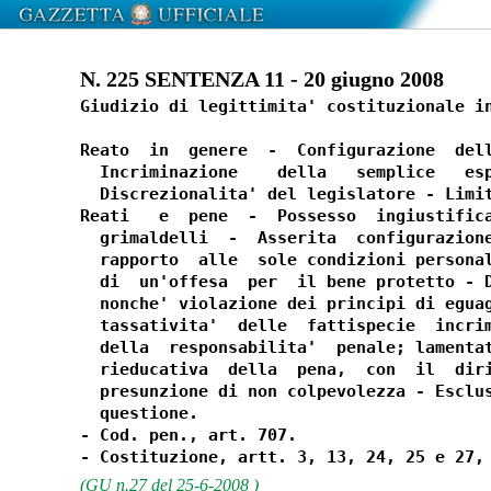
N. 225 SENTENZA 11 - 20 giugno 2008
Giudizio di legittimita' costituzionale in
Reato  in  genere  -  Configurazione  dell
  Incriminazione    della   semplice   esp
  Discrezionalita' del legislatore - Limit
Reati   e  pene  -  Possesso  ingiustifica
  grimaldelli  -  Asserita  configurazione
  rapporto  alle  sole condizioni personal
  di  un'offesa  per  il bene protetto - D
  nonche' violazione dei principi di eguag
  tassativita'  delle  fattispecie  incrim
  della  responsabilita'  penale; lamentat
  rieducativa  della  pena,  con  il  diri
  presunzione di non colpevolezza - Esclus
  questione.

- Cod. pen., art. 707.

(GU n.27 del 25-6-2008 )