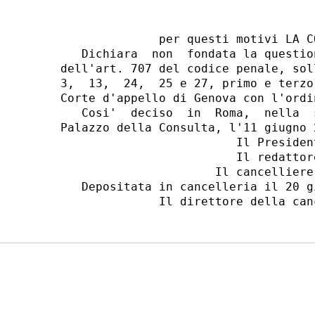
              per questi motivi LA C
   Dichiara  non  fondata la questio
dell'art. 707 del codice penale, sol
3,  13,  24,  25 e 27, primo e terzo
Corte d'appello di Genova con l'ordi
   Cosi'  deciso  in  Roma,  nella  
Palazzo della Consulta, l'11 giugno 2
                         Il President
                         Il redattore
                      Il cancelliere:
   Depositata in cancelleria il 20 gi