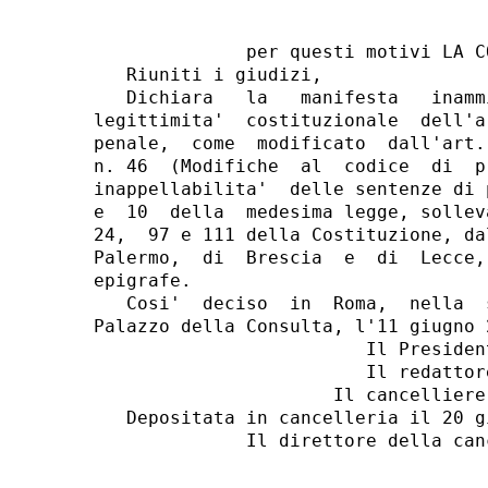
              per questi motivi LA C
   Riuniti i giudizi,

   Dichiara   la   manifesta   inamm
legittimita'  costituzionale  dell'a
penale,  come  modificato  dall'art.
n. 46  (Modifiche  al  codice  di  p
inappellabilita'  delle sentenze di 
e  10  della  medesima legge, sollev
24,  97 e 111 della Costituzione, da
Palermo,  di  Brescia  e  di  Lecce,
epigrafe.

   Cosi'  deciso  in  Roma,  nella  
Palazzo della Consulta, l'11 giugno 2
                         Il President
                         Il redattore
                      Il cancelliere:
   Depositata in cancelleria il 20 gi