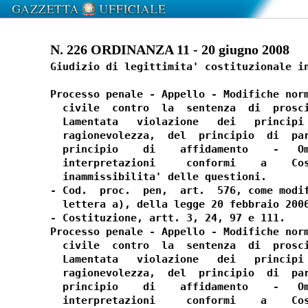
N. 226 ORDINANZA 11 - 20 giugno 2008
Giudizio di legittimita' costituzionale in
Processo penale - Appello - Modifiche norm
  civile  contro  la  sentenza  di  prosci
  Lamentata   violazione   dei   principi 
  ragionevolezza,  del  principio  di  par
  principio    di    affidamento    -   Om
  interpretazioni     conformi    a    Cos
  inammissibilita' delle questioni.

- Cod.  proc.  pen,  art.  576, come modif
  lettera a), della legge 20 febbraio 2006
- Costituzione, artt. 3, 24, 97 e 111.

Processo penale - Appello - Modifiche norm
  civile  contro  la  sentenza  di  prosci
  Lamentata   violazione   dei   principi 
  ragionevolezza,  del  principio  di  par
  principio    di    affidamento    -   Om
  interpretazioni     conformi    a    Cos