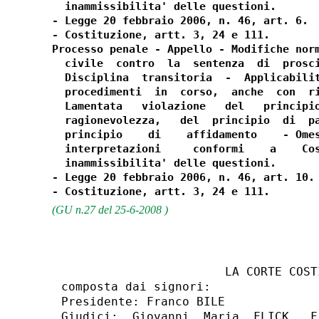
  inammissibilita' delle questioni.

- Legge 20 febbraio 2006, n. 46, art. 6.

- Costituzione, artt. 3, 24 e 111.

Processo penale - Appello - Modifiche norm
  civile  contro  la  sentenza  di  prosci
  Disciplina  transitoria  -  Applicabilit
  procedimenti  in  corso,  anche  con  ri
  Lamentata   violazione   del   principio
  ragionevolezza,   del  principio  di  pa
  principio    di    affidamento    - Omes
  interpretazioni     conformi    a    Cos
  inammissibilita' delle questioni.

- Legge 20 febbraio 2006, n. 46, art. 10.

(GU n.27 del 25-6-2008 )
                       LA CORTE COSTI
composta dai signori:

Presidente: Franco BILE

Giudici:  Giovanni  Maria  FLICK,  F