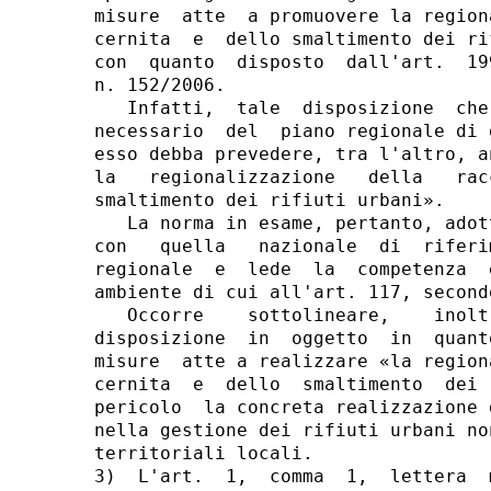
misure  atte  a promuovere la region
cernita  e  dello smaltimento dei ri
con  quanto  disposto  dall'art.  19
n. 152/2006.

   Infatti,  tale  disposizione  che
necessario  del  piano regionale di 
esso debba prevedere, tra l'altro, a
la   regionalizzazione   della   rac
smaltimento dei rifiuti urbani».

   La norma in esame, pertanto, adot
con   quella   nazionale  di  riferi
regionale  e  lede  la  competenza  
ambiente di cui all'art. 117, second
   Occorre    sottolineare,    inolt
disposizione  in  oggetto  in  quant
misure  atte a realizzare «la region
cernita  e  dello  smaltimento  dei 
pericolo  la concreta realizzazione 
nella gestione dei rifiuti urbani no
territoriali locali.

3)  L'art.  1,  comma  1,  lettera  