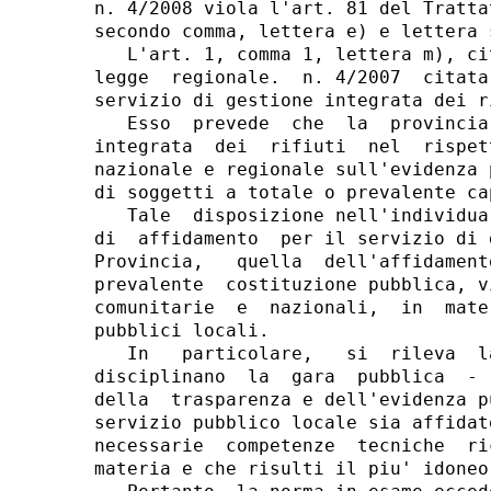
n. 4/2008 viola l'art. 81 del Tratta
secondo comma, lettera e) e lettera 
   L'art. 1, comma 1, lettera m), ci
legge  regionale.  n. 4/2007  citata
servizio di gestione integrata dei ri
   Esso  prevede  che  la  provincia
integrata  dei  rifiuti  nel  rispet
nazionale e regionale sull'evidenza 
di soggetti a totale o prevalente ca
   Tale  disposizione nell'individua
di  affidamento  per il servizio di 
Provincia,   quella  dell'affidament
prevalente  costituzione pubblica, v
comunitarie  e  nazionali,  in  mate
pubblici locali.

   In   particolare,   si  rileva  l
disciplinano  la  gara  pubblica  - 
della  trasparenza e dell'evidenza p
servizio pubblico locale sia affidat
necessarie  competenze  tecniche  ri
materia e che risulti il piu' idoneo