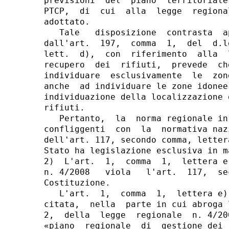
previsioni  del  piano  territoriale
PTCP,  di  cui  alla  legge  regiona
adottato.

   Tale   disposizione  contrasta  a
dall'art.  197,  comma  1,  del  d.l
lett.  d),  con  riferimento  alla  
recupero  dei  rifiuti,  prevede  ch
individuare  esclusivamente  le  zon
anche  ad individuare le zone idonee
individuazione della localizzazione 
rifiuti.

   Pertanto,  la  norma regionale in
confliggenti  con  la  normativa naz
dell'art. 117, secondo comma, letter
Stato ha legislazione esclusiva in m
2)  L'art.  1,  comma  1,  lettera e
n. 4/2008   viola   l'art.  117,  se
Costituzione.

   L'art.  1,  comma  1,  lettera e)
citata,  nella  parte in cui abroga 
2,  della  legge  regionale  n. 4/20
«piano  regionale  di  gestione dei 