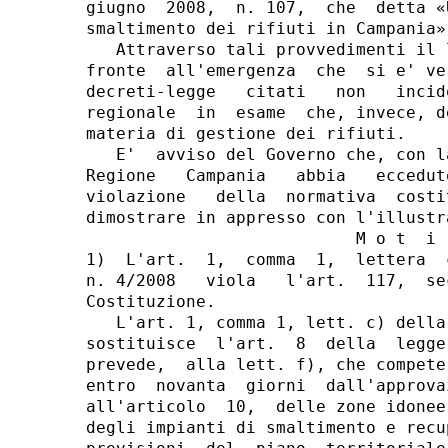
giugno  2008,  n. 107,  che  detta «
smaltimento dei rifiuti in Campania».
   Attraverso tali provvedimenti il 
fronte  all'emergenza  che  si e' ve
decreti-legge   citati   non   incid
regionale  in  esame  che, invece, d
materia di gestione dei rifiuti.

   E'  avviso del Governo che, con l
Regione   Campania   abbia   eccedut
violazione   della  normativa  costi
dimostrare in appresso con l'illustr
                           M o t  i  
1)  L'art.  1,  comma  1,  lettera  
n. 4/2008   viola   l'art.  117,  se
Costituzione.

   L'art. 1, comma 1, lett. c) della
sostituisce  l'art.  8  della  legge
prevede,  alla lett. f), che compete
entro  novanta  giorni  dall'approva
all'articolo  10,  delle zone idonee
degli impianti di smaltimento e recu