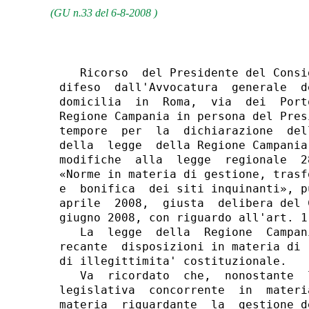
(GU n.33 del 6-8-2008 )
   Ricorso  del Presidente del Consi
difeso  dall'Avvocatura  generale  d
domicilia  in  Roma,  via  dei  Port
Regione Campania in persona del Pres
tempore  per  la  dichiarazione  del
della  legge  della Regione Campania
modifiche  alla  legge  regionale  2
«Norme in materia di gestione, trasf
e  bonifica  dei siti inquinanti», p
aprile  2008,  giusta  delibera del 
giugno 2008, con riguardo all'art. 1
   La  legge  della  Regione  Campan
recante  disposizioni in materia di 
di illegittimita' costituzionale.

   Va  ricordato  che,  nonostante  
legislativa  concorrente  in  materi
materia  riguardante  la  gestione d