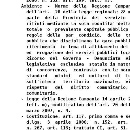
  2006, n. 152, art. 199, lett. m).

Ambiente  -  Norme  della  Regione  Campan
  dell'art.  20 della legge regionale 28 m
  parte  della  Provincia  del  servizio  
  rifiuti mediante la sola modalita' della
  totale  o  prevalente capitale pubblico 
  regole  della  par  condicio,  della  tr
  pubblica che disciplinano la gara pubbli
  riferimento  in tema di affidamento dei 
  ed  erogazione dei servizi pubblici loca
  Ricorso  del  Governo  -  Denunciata  vi
  legislativa  esclusiva  statale in mater
  di  concorrenza,  contrasto  con le norm
  standard   minimi   ed  uniformi  di  tu
  sull'intero   territorio  nazionale,  vi
  rispetto   del   diritto   comunitario, 
  comunitarie.

- Legge della Regione Campania 14 aprile 2
  lett. m), modificativo dell'art. 20 dell
  marzo 2007, n. 4.

- Costituzione, art. 117, primo comma e se
  d.lgs.  3  aprile  2006,  n. 152,  art. 