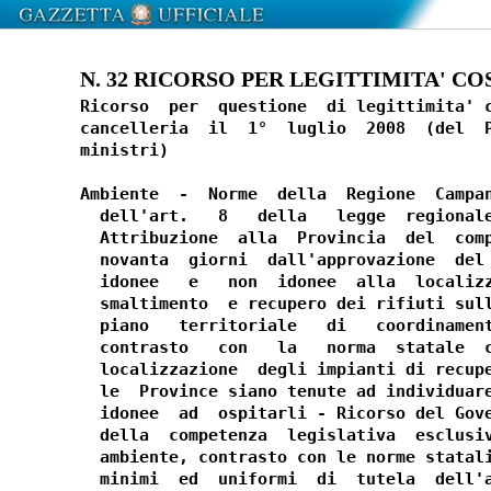
N. 32 RICORSO PER LEGITTIMITA' COSTI
Ricorso  per  questione  di legittimita' c
cancelleria  il  1°  luglio  2008  (del  P
ministri)

Ambiente  -  Norme  della  Regione  Campan
  dell'art.   8   della   legge  regionale
  Attribuzione  alla  Provincia  del  comp
  novanta  giorni  dall'approvazione  del 
  idonee   e   non  idonee  alla  localizz
  smaltimento  e recupero dei rifiuti sull
  piano   territoriale   di   coordinament
  contrasto   con   la   norma  statale  c
  localizzazione  degli impianti di recupe
  le  Province siano tenute ad individuare
  idonee  ad  ospitarli - Ricorso del Gove
  della  competenza  legislativa  esclusiv
  ambiente, contrasto con le norme statali
  minimi  ed  uniformi  di  tutela  dell'a