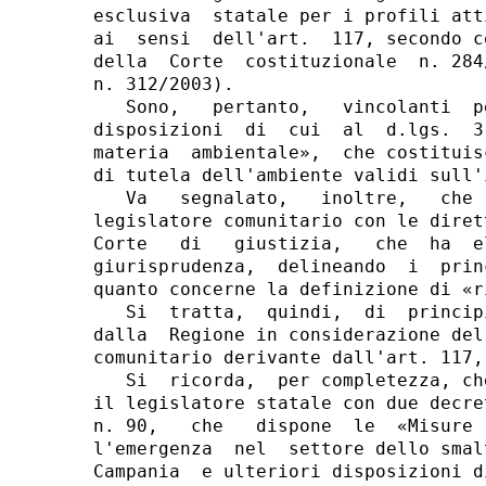
esclusiva  statale per i profili att
ai  sensi  dell'art.  117, secondo c
della  Corte  costituzionale  n. 284
n. 312/2003).

   Sono,   pertanto,   vincolanti  p
disposizioni  di  cui  al  d.lgs.  3
materia  ambientale»,  che costituis
di tutela dell'ambiente validi sull'
   Va   segnalato,   inoltre,   che 
legislatore comunitario con le diret
Corte   di   giustizia,   che  ha  e
giurisprudenza,  delineando  i  prin
quanto concerne la definizione di «ri
   Si  tratta,  quindi,  di  princip
dalla  Regione in considerazione del
comunitario derivante dall'art. 117,
   Si  ricorda,  per completezza, ch
il legislatore statale con due decre
n. 90,   che   dispone  le  «Misure 
l'emergenza  nel  settore dello smal
Campania  e ulteriori disposizioni d