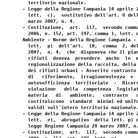
  territorio nazionale.

- Legge della Regione Campania 14 aprile 2
  lett.  c),  sostitutivo dell'art. 8 dell
  marzo 2007, n. 4.

- Costituzione,  art.  117,  secondo comma
  2006, n. 152, art. 197, comma 1, lett. d
Ambiente - Norme della Regione Campania - 
  lett.  p)  dell'art.  10,  comma  2, del
  2007,  n. 4,  che  disponeva che il pian
  rifiuti  doveva  prevedere  anche  le  m
  regionalizzazione della raccolta, della 
  dei rifiuti urbani - Asserito contrasto 
  di   riferimento,  irragionevolezza  e  
  autosufficienza  territoriale  -  Ricors
  violazione   della  competenza  legislat
  materia   di   ambiente,   contrasto   c
  costituiscono  standard  minimi ed unifo
  validi sull'intero territorio nazionale.
- Legge della Regione Campania 14 aprile 2
  lett.  e),  abrogativo  della lett. p) d
  legge Regione Campania 28 marzo 2007, n.
- Costituzione,  art.  117,  secondo comma