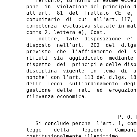
   Pertanto, la norma in esame ecced
pone  in  violazione del principio d
all'art.  81  del  Trattato  CE  e, 
comunitario  di  cui  all'art. 117, 
competenza  esclusiva statale in mat
comma 2, lettera e), Cost.

   Inoltre,  tale  disposizione  e' 
disposto  nell'art.  202  del  d.lgs
previsto  che  l'affidamento  del  s
rifiuti  sia  aggiudicato  mediante 
rispetto  dei  principi e delle disp
disciplina  vigente  in  tema  di  a
nonche' con l'art. 113 del d.lgs. 18
delle  leggi  sull'ordinamento  degl
gestione  delle  reti  ed  erogazion
                              P. Q. M
   Si conclude perche' l'art. 1, com
legge    della    Regione    Campani
costituzionalmente illegittimo.
