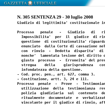
N. 305 SENTENZA 29 - 30 luglio 2008
Giudizio di legittimita' costituzionale in
Processo   penale   -   Giudizio   di   ri
  Impossibilita'  per  il  giudice  di rin
  questione  di costituzionalita' riguarda
  enunciato  dalla Corte di cassazione nel
  con  rinvio  -  Dedotta  disparita'  di 
  nonche'  lamentata lesione del diritto d
  giusto  processo  -  Erroneita' del pres
  stregua    della    giurisprudenza   cos
  infondatezza della questione.

- Cod. proc. pen., art. 627, comma 3.

- Costituzione, artt. 3, 24 e 111.

Processo  penale  -  Prove  -  Testimonian
  utilizzazione  della  testimonianza  res
  polizia  giudiziaria  sul  contenuto  de
  ritualmente  documentate  e  verbalizzat
  vincolante per il giudice di rinvio, aff