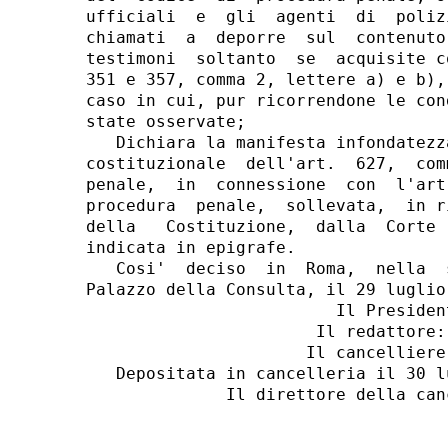
ufficiali  e  gli  agenti  di  poliz
chiamati  a  deporre  sul  contenuto
testimoni  soltanto  se  acquisite c
351 e 357, comma 2, lettere a) e b),
caso in cui, pur ricorrendone le con
state osservate;

   Dichiara la manifesta infondatezz
costituzionale  dell'art.  627,  com
penale,  in  connessione  con  l'art
procedura  penale,  sollevata,  in r
della   Costituzione,  dalla  Corte 
indicata in epigrafe.

   Cosi'  deciso  in  Roma,  nella  
Palazzo della Consulta, il 29 luglio 
                         Il President
                       Il redattore: 
                      Il cancelliere:
   Depositata in cancelleria il 30 lu