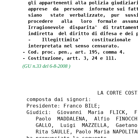
  gli appartenenti alla polizia giudiziari
  apprese  da  persone  informate sui fatt
  siano   state  verbalizzate,  pur  sussi
  procedere   alla   loro  formale  assunz
  Irragionevole  disparita'  di trattament
  indiretta  del diritto di difesa e dei p
  -    Illegittimita'    costituzionale   
  interpretata nel senso censurato.

- Cod. proc. pen., art. 195, comma 4.

(GU n.33 del 6-8-2008 )
                       LA CORTE COSTI
composta dai signori:

Presidente: Franco BILE;

Giudici:  Giovanni  Maria  FLICK,  F
   Paolo  MADDALENA,  Alfio  FINOCCH
   GALLO,  Luigi  MAZZELLA,  Gaetano
   Rita SAULLE, Paolo Maria NAPOLITAN