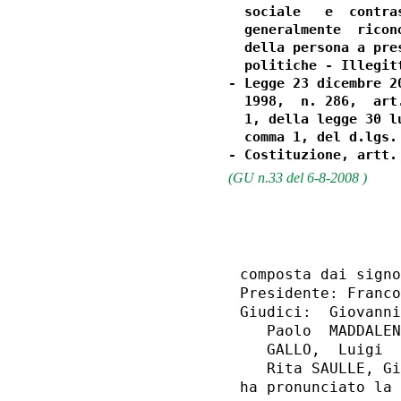
  sociale   e  contra
  generalmente  ricon
  della persona a pre
  politiche - Illegit
- Legge 23 dicembre 2
  1998,  n. 286,  art
  1, della legge 30 l
  comma 1, del d.lgs.
(GU n.33 del 6-8-2008 )
                  
composta dai signo
Presidente: Franco
Giudici:  Giovanni
   Paolo  MADDALEN
   GALLO,  Luigi  
   Rita SAULLE, Gi