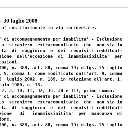
 30 luglio 2008
ta' costituzionale in via incidentale.

' di accompagnamento per inabilita' - Esclusione

lo  straniero  extracomunitario  che  non sia in

rta  di  soggiorno  e  dei  requisiti reddituali

zione  dell'eccezione  di  inammissibilita'  per

azioni.

000, n. 388, art. 80, comma 19; d.lgs. 25 luglio

. 9, comma 1, come modificato dall'art. 9, comma

0  luglio 2002, n. 189, in relazione all'art. 1,

aio 1980, n. 18.

 2, 3, 10, 11, 32, 35, 38 e 117, primo comma.

' di accompagnamento per inabilita' - Esclusione

lo  straniero  extracomunitario  che  non sia in

rta  di  soggiorno  e  dei  requisiti reddituali

zione   di   inammissibilita'  per  mancanza  di

one.

000, n. 388, art. 80, comma 19; d.lgs. 25 luglio
