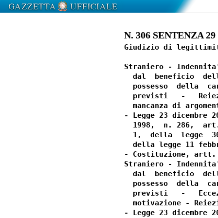
N. 306 SENTENZA 29 -
Giudizio di legittimi
Straniero - Indennita
  dal  beneficio  del
  possesso  della  ca
  previsti   -   Reie
  mancanza di argoment
- Legge 23 dicembre 2
  1998,  n. 286,  art
  1,  della  legge  3
  della legge 11 febbr
- Costituzione, artt.
Straniero - Indennita
  dal  beneficio  del
  possesso  della  ca
  previsti   -   Ecce
  motivazione - Reiezi
- Legge 23 dicembre 2