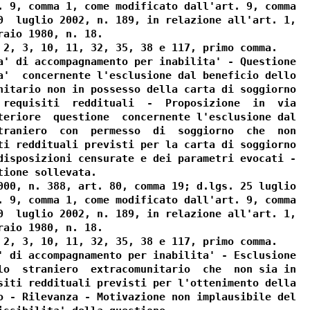
. 9, comma 1, come modificato dall'art. 9, comma

0  luglio 2002, n. 189, in relazione all'art. 1,

aio 1980, n. 18.

 2, 3, 10, 11, 32, 35, 38 e 117, primo comma.

a' di accompagnamento per inabilita' - Questione

a'  concernente l'esclusione dal beneficio dello

nitario non in possesso della carta di soggiorno

 requisiti  reddituali  -  Proposizione  in  via

teriore  questione  concernente l'esclusione dal

traniero  con  permesso  di  soggiorno  che  non

ti reddituali previsti per la carta di soggiorno

disposizioni censurate e dei parametri evocati -

ione sollevata.

000, n. 388, art. 80, comma 19; d.lgs. 25 luglio

. 9, comma 1, come modificato dall'art. 9, comma

0  luglio 2002, n. 189, in relazione all'art. 1,

aio 1980, n. 18.

 2, 3, 10, 11, 32, 35, 38 e 117, primo comma.

' di accompagnamento per inabilita' - Esclusione

lo  straniero  extracomunitario  che  non sia in

siti reddituali previsti per l'ottenimento della

o - Rilevanza - Motivazione non implausibile del
