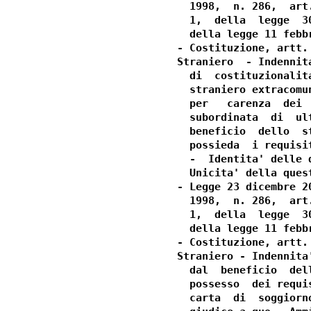
  1998,  n. 286,  art
  1,  della  legge  3
  della legge 11 febbr
- Costituzione, artt.
Straniero  - Indennit
  di  costituzionalit
  straniero extracomu
  per   carenza  dei 
  subordinata  di  ul
  beneficio  dello  s
  possieda  i requisi
  -  Identita' delle 
  Unicita' della quest
- Legge 23 dicembre 2
  1998,  n. 286,  art
  1,  della  legge  3
  della legge 11 febbr
- Costituzione, artt.
Straniero - Indennita
  dal  beneficio  del
  possesso  dei requi
  carta  di  soggiorn