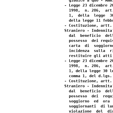
  giudice a quo - Amm
- Legge 23 dicembre 2
  1998,  n. 286,  art
  1,  della  legge  3
  della legge 11 febbr
- Costituzione, artt.
Straniero - Indennita
  dal  beneficio  del
  possesso  dei requi
  carta  di  soggiorn
  incidenza  sulla  r
  restituire gli atti
- Legge 23 dicembre 2
  1998,  n. 286,  art
  1, della legge 30 l
  comma 1, del d.lgs.
- Costituzione, artt.
Straniero - Indennita
  dal  beneficio  del
  possesso  dei  requ
  soggiorno  ed  ora 
  soggiornanti  di lu
  violazione  del  di