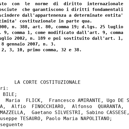
sto  con  le  norme  di  diritto  internazionale

osciute  che garantiscono i diritti fondamentali

scindere dall'appartenenza a determinate entita'

timita' costituzionale in parte qua.

000, n. 388, art. 80, comma 19; d.lgs. 25 luglio

. 9, comma 1, come modificato dall'art. 9, comma

uglio 2002, n. 189 e poi sostituito dall'art. 1,

 8 gennaio 2007, n. 3.

     LA CORTE COSTITUZIONALE

ri:

 BILE;

  Maria  FLICK,  Francesco AMIRANTE, Ugo DE S
A,  Alfio  FINOCCHIARO,  Alfonso  QUARANTA,  
MAZZELLA,  Gaetano SILVESTRI, Sabino CASSESE,
useppe TESAURO, Paolo Maria NAPOLITANO;
