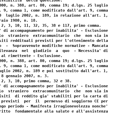
issibilita' della questione.

000, n. 388, art. 80, comma 19; d.lgs. 25 luglio

. 9, comma 1, come modificato dall'art. 9, comma

0  luglio 2002, n. 189, in relazione all'art. 1,

aio 1980, n. 18.

 2, 3, 10, 11, 32, 35, 38 e 117, primo comma.

' di accompagnamento per inabilita' - Esclusione

lo  straniero  extracomunitario  che  non sia in

siti reddituali previsti per l'ottenimento della

o  -  Sopravvenute modifiche normative - Mancata

ilevanza  nel  giudizio  a  quo  - Necessita' di

 al rimettente - Esclusione.

000, n. 388, art. 80, comma 19; d.lgs. 25 luglio

. 9, comma 1, come modificato dall'art. 9, comma

uglio 2002, n. 189 e poi sostituito dall'art. 1,

 8 gennaio 2007, n. 3.

 2, 3, 10, primo comma, 32 e 38.

' di accompagnamento per inabilita' - Esclusione

lo  straniero  extracomunitario  che  non sia in

isiti  di reddito gia' stabiliti per la carta di

 previsti  per  il  permesso di soggiorno CE per

ngo periodo - Manifesta irragionevolezza nonche'

ritto  fondamentale alla salute e all'assistenza
